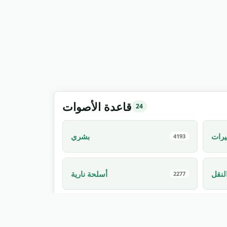
قاعدة الأصوات
24
يرات
بشري
4193
لنقل
أسلحة نارية
2277
لبرية
الطبيعة
1645