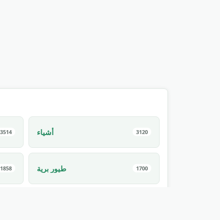
أشياء
3514
3120
طيور برية
1858
1700
رياضة
1275
1171