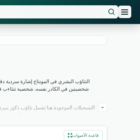
التثاؤب البشري في المونتاج إشارة سردية دقيق
شخصيتين في الكادر نفسه. شخصية تتثاءب في بد
التسجيلات الموجودة هنا تشمل تثاؤب ذكور بنب
قاعدة الأصوات