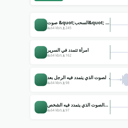
صوت &quot;السحب&quot; أثناء
التثاؤب
64 kb/s
245
امرأة تتمدد في السرير
64 kb/s
162
الصوت الذي يتمدد فيه الرجل بعد
الاستيقاظ
64 kb/s
98
الصوت الذي يتمدد فيه الشخص
بعد النوم
64 kb/s
97