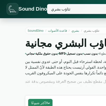
Sound Dino
تثاؤب بشري
/
بشري
/
قاعدة الأصوات
/
SoundDino
اؤب البشري مجانية
قطع
بدون نسب
بدون تسجيل
MP3
بدون حقوق ملكية
مجاني
يلة، لحظة استرخاء قبل النوم، أو حتى عدوى نفسية بين
دة. الفولي آرتيست يحتاج هذه الطبقة لأنّ الممثل لا
ة. كل مقطع نظيف من ضجيج الغرفة ومقصوص بدقة عند
الصفر بدون ذيول مزعجة. منتج الأنيميشن، مصمم لعبة محاكاة الحياة، أو محرر إعلان عن المراتب يضع هذه الطبقات فوق الحركة البصرية. 4 مقطع متاح للتحميل بشكل
الأكثر شيوعًا