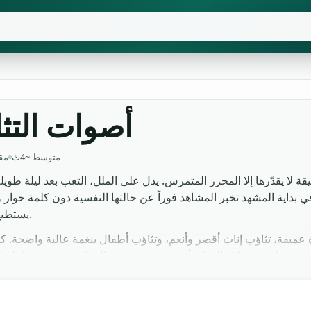
أصوات التث
متوسط ~4ث
4 م
ة لا يقدّرها إلا المحرر المتمرس. يدل على الملل، التعب بعد ليلة طو
اية المشهد تخبر المشاهد فوراً عن حالتها النفسية دون كلمة حوار واح
يستطيع دائماً تكرارها بنفس الجودة على الميكروفون القريب.
رة عميقة، تثاؤب إناث أقصر وأنعم، وتثاؤب أطفال بنغمة عالية واضح
مجاني بصيغة MP3 royalty-free بدون إسناد. الاستخدام مفتوح لأي مشروع تجاري دون التزامات لاحقة على المنصات.