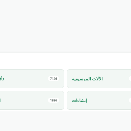
الآلات الموسيقية
تأث
7126
إنشاءات
ا
1926
رائج
الحيوانات ا
1425