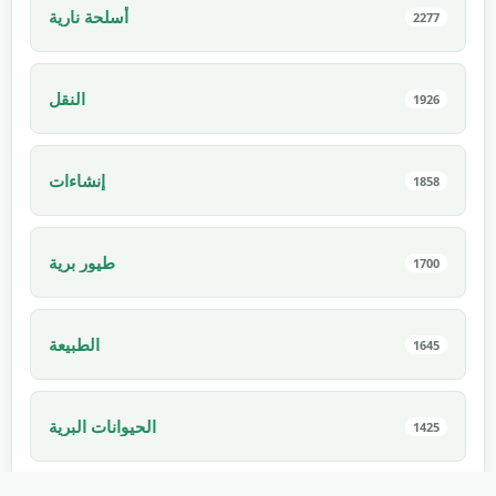
أسلحة نارية
2277
النقل
1926
إنشاءات
1858
طيور برية
1700
الطبيعة
1645
الحيوانات البرية
1425