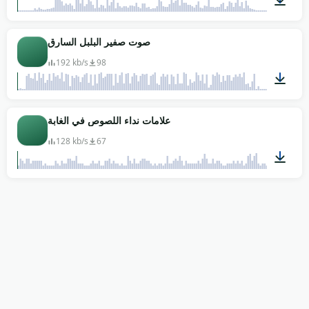
00:37
صوت صفير البلبل السارق
192 kb/s
98
00:35
علامات نداء اللصوص في الغابة
128 kb/s
67
00:31