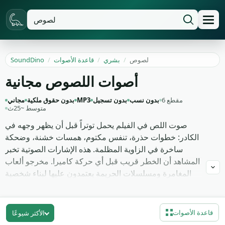
لصوص
/
بشري
/
قاعدة الأصوات
/
SoundDino
أصوات اللصوص مجانية
6 مقطع
بدون نسب
بدون تسجيل
MP3
بدون حقوق ملكية
مجاني
متوسط ~25ث
صوت اللص في الفيلم يحمل توتراً قبل أن يظهر وجهه في
الكادر: خطوات حذرة، تنفس مكتوم، همسات خشنة، وضحكة
ساخرة في الزاوية المظلمة. هذه الإشارات الصوتية تخبر
المشاهد أن الخطر قريب قبل أي حركة كاميرا. مخرجو ألعاب
المغامرة ومسلسلات الجريمة يعتمدون عليها لبناء شخصية
الخارج عن القانون قبل أي حوار مكتوب. الصوت يصنع
المهاجم في خيال المستمع أكثر مما تفعله الكاميرا أو الإضاءة
المظلمة.
قاعدة الأصوات
الأكثر شيوعًا