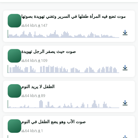
موسيقية قديمة بنغمات معدنية رقيقة، وآلات خفيفة
كالسيليستا والقيثارة الصغيرة وبيانو لِيد بطيء. مصممو
تطبيقات نوم الأطفال يستعملونها لوبات سلسة بدون قطع
صوت تضع فيه المرأة طفلها في السرير وتغني تهويدة بصوتها
مسموع، وصانعو فيديوهات اليوتيوب التعليمية يضعونها خلف
64 kb/s
147
لقطات الرضع النائمين. احصل على 4 مقطع بجودة استوديو
كامل، تنزيل مجاني وبدون حقوق نشر، جاهز للدمج في أي
مشروع تجاري أو شخصي بدون قيود ترخيص.
00:43
صوت حيث يصفر الرجل تهويدة
64 kb/s
109
00:12
الطفل لا يريد النوم
64 kb/s
89
00:13
صوت الأب وهو يضع الطفل في النوم
64 kb/s
1