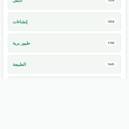
النقل
1926
إنشاءات
1858
طيور برية
1700
الطبيعة
1645
الحيوانات البرية
1425
رائج
1275
رياضة
1171