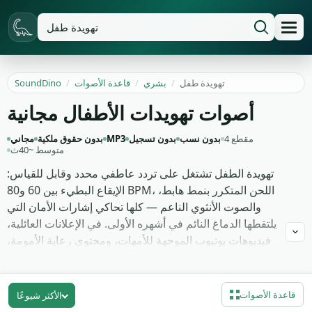
تهويدة طفل
/
بشري
/
قاعدة الأصوات
/
SoundDino
أصوات تهويدات الأطفال مجانية
4 مقطع
بدون نسب
بدون تسجيل
MP3
بدون حقوق ملكية
مجاني
متوسط ~40ث
تهويدة الطفل تشتغل على تردد عاطفي محدد وقابل للقياس:
الإيقاع البطيء بين 60 و80 BPM، اللحن المتكرر بنمط هابط،
والصوت الأنثوي الناعم — كلها تحاكي إشارات الأمان التي
يلتقطها الدماغ النائم في أشهره الأولى. في الإعلانات العائلية،
فيديوهات يوتيوب الموجهة للأمهات، ومحتوى رعاية الأمومة،
هذه الطبقة الصوتية هي الفرق بين مشهد دافئ يبقى في
الذاكرة ومشهد بارد يُتجاوز بسرعة.
قاعدة الأصوات
الأكثر شيوعًا
المكتبة تجمع غناءً بصوت أمومي ناعم بدون كلمات، صناديق