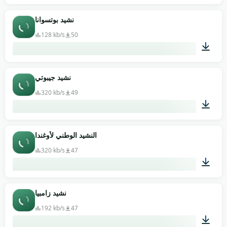
02:52
نشيد بوتسوانا
128 kb/s
50
01:23
نشيد جيبوتي
320 kb/s
49
00:46
النشيد الوطني لأوغندا
320 kb/s
47
00:29
نشيد زامبيا
192 kb/s
47