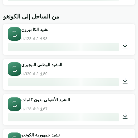
01:43
من الساحل إلى الكونغو
نشيد الكاميرون
128 kb/s
98
00:58
النشيد الوطني النيجيري
320 kb/s
80
01:02
النشيد الأنغولي بدون كلمات
128 kb/s
67
01:22
نشيد جمهورية الكونغو