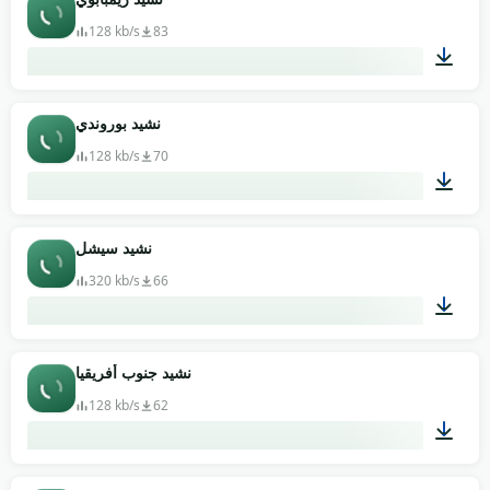
128 kb/s
83
02:13
نشيد بوروندي
128 kb/s
70
01:52
نشيد سيشل
320 kb/s
66
00:35
نشيد جنوب أفريقيا
128 kb/s
62