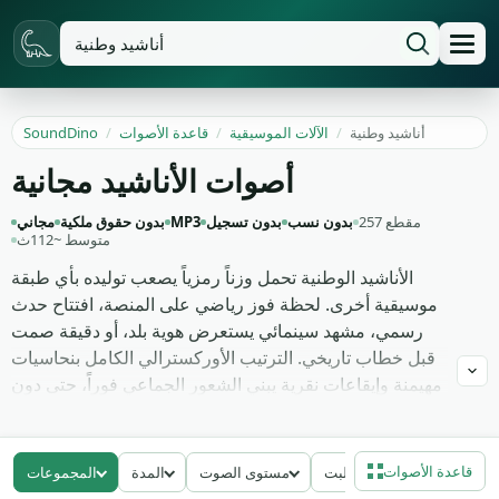
أناشيد وطنية
/
الآلات الموسيقية
/
قاعدة الأصوات
/
SoundDino
أصوات الأناشيد مجانية
257 مقطع
بدون نسب
بدون تسجيل
MP3
بدون حقوق ملكية
مجاني
متوسط ~112ث
الأناشيد الوطنية تحمل وزناً رمزياً يصعب توليده بأي طبقة
موسيقية أخرى. لحظة فوز رياضي على المنصة، افتتاح حدث
رسمي، مشهد سينمائي يستعرض هوية بلد، أو دقيقة صمت
قبل خطاب تاريخي. الترتيب الأوركسترالي الكامل بنحاسيات
مهيمنة وإيقاعات نقرية يبني الشعور الجماعي فوراً، حتى دون
كلمات منطوقة. هذه الطبقة الموسيقية تختصر هويات ثقافية
بأكملها في ثلاث دقائق من الزمن الفعلي.
قاعدة الأصوات
معدل البت
مستوى الصوت
المدة
المجموعات
التسجيلات هنا تجمع تنفيذات أوركسترالية لأناشيد متعددة من