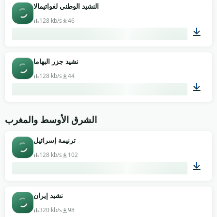
01:37
النشيد الوطني لغواتيمالا
128 kb/s
46
04:26
نشيد جزر البهاما
128 kb/s
44
01:15
الشرق الأوسط والمغرب
ترنيمة إسرائيل
128 kb/s
102
03:11
نشيد إيران
320 kb/s
98