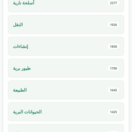
أسلحة نارية
2277
النقل
1926
إنشاءات
1858
طيور برية
1700
الطبيعة
1645
الحيوانات البرية
1425