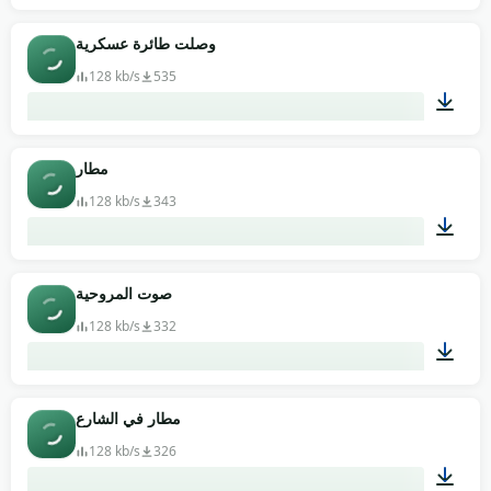
00:36
وصلت طائرة عسكرية
128 kb/s
535
00:44
مطار
128 kb/s
343
01:00
صوت المروحية
128 kb/s
332
00:18
مطار في الشارع
128 kb/s
326