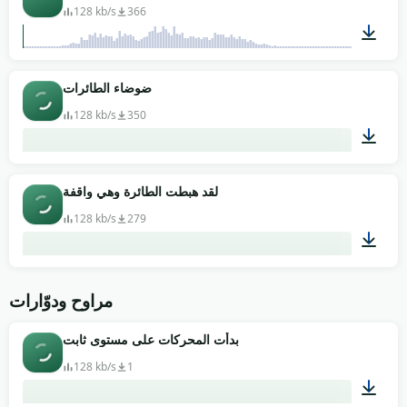
128 kb/s
366
00:31
ضوضاء الطائرات
128 kb/s
350
04:14
لقد هبطت الطائرة وهي واقفة
128 kb/s
279
01:07
مراوح ودوّارات
بدأت المحركات على مستوى ثابت
128 kb/s
1