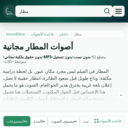
مطار
/
داخلي
/
قاعدة الأصوات
/
SoundDino
أصوات المطار مجانية
52 مقطع
بدون نسب
بدون تسجيل
MP3
بدون حقوق ملكية
مجاني
متوسط ~85ث
المطار في الفيلم ليس مجرد مكان عبور، بل لحظة درامية
مكثفة: وداع طويل قبل صعود الطائرة، انتظار حقيبة لا تصل،
إعلان بلغة غريبة يخترق هدير الجو العام. الصوت هو ما يحمل
هذا الإحساس قبل الحوار المكتوب. التسجيلات هنا تشمل
ضجيج صالة المغادرة المختلط بأصوات الكاونتر، إعلانات
داخلية عبر مكبرات صوت بعيدة، صوت السلم المتحرك
المعدني، وأنين توربينات الطائرات من خلف الزجاج السميك.
الطيف الواسع يسمح لك بوضعها كخلفية مستمرة أو كقطعة
قاعدة الأصوات
معدل البت
مستوى الصوت
المدة
المجموعات
محورية بحد ذاتها.