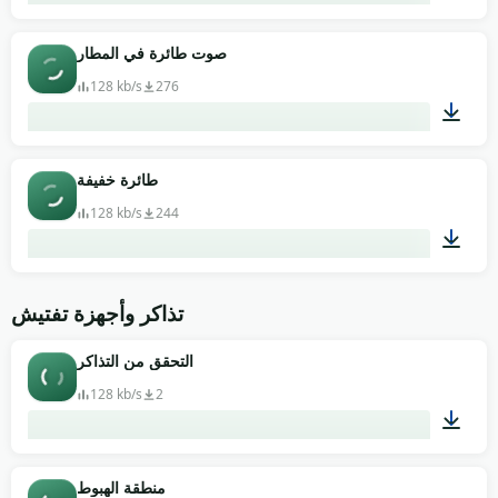
04:00
صوت طائرة في المطار
128 kb/s
276
00:28
طائرة خفيفة
128 kb/s
244
00:19
تذاكر وأجهزة تفتيش
التحقق من التذاكر
128 kb/s
2
01:04
منطقة الهبوط