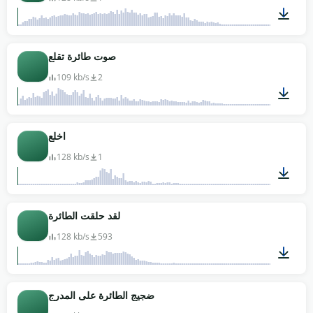
00:26
صوت طائرة تقلع
109 kb/s
2
00:21
اخلع
128 kb/s
1
00:24
لقد حلقت الطائرة
128 kb/s
593
00:21
ضجيج الطائرة على المدرج