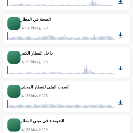
00:24
الضجة في المطار
128 kb/s
329
03:00
داخل المطار الكبير
192 kb/s
328
04:22
الصوت البيئي للمطار المحلي
128 kb/s
278
02:02
الضوضاء في مبنى المطار
128 kb/s
225