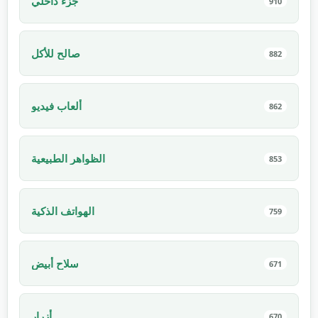
جزء داخلي
910
صالح للأكل
882
ألعاب فيديو
862
الظواهر الطبيعية
853
الهواتف الذكية
759
سلاح أبيض
671
أزرار
670