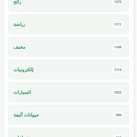
رائج
1275
رياضة
1171
مخيف
1168
إلكترونيات
1114
السيارات
1022
حيوانات أليفة
994