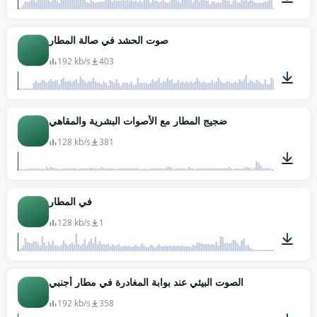
01:03
صوت الحشد في صالة المطار
192 kb/s
403
01:34
ضجيج المطار مع الأصوات البشرية والمقاهي
128 kb/s
381
01:45
في المطار
128 kb/s
1
01:06
الصوت البيئي عند بوابة المغادرة في مطار أجنبي
192 kb/s
358