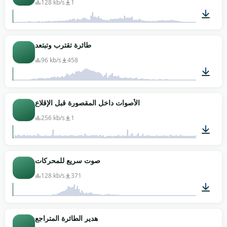
128 kb/s
1
00:34
طائرة تقترب وتبتعد
96 kb/s
458
00:10
الأصوات داخل المقصورة قبل الإقلاع
256 kb/s
1
04:06
صوت سريع للمحركات
128 kb/s
371
00:27
هدير الطائرة المتراجع