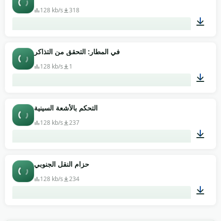
128 kb/s
318
02:00
في المطار: التحقق من التذاكر
128 kb/s
1
01:04
التحكم بالأشعة السينية
128 kb/s
237
00:52
حزام النقل الجنوبي
128 kb/s
234
00:54