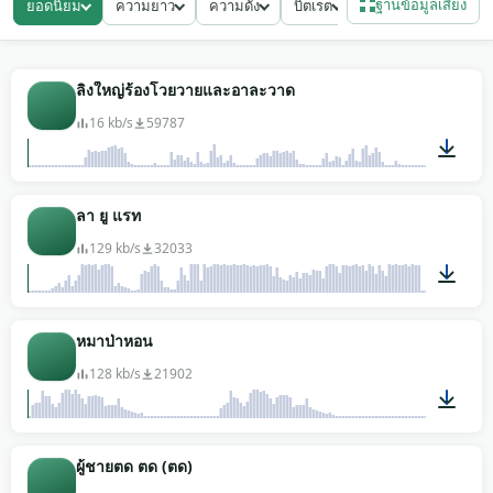
ฐานข้อมูลเสียง
ยอดนิยม
ความยาว
ความดัง
บิตเรต
คนตัดต่อสารคดีหยิบเทคบรรยากาศแบบยาวที่อยู่ใต้เสียง
บรรยายได้โดยไม่บางลง เสียงเกมสำหรับงานเอาตัวรอด
และโลกเปิดซ้อนเสียงผู้ล่าไว้นอกจอ ผู้เล่นสร้างความกลัว
ลิงใหญ่ร้องโวยวายและอาละวาด
เองเมื่อเสียงสัตว์ปรากฏ งานตัดตัวอย่างหนังใช้เสียง
16 kb/s
59787
ไดโนเสาร์คำราม ปรับ pitch ลงอีก เป็นลายเซ็นสัตว์
ประหลาด คลังทั้งหมดหยิบฟรี ไม่ต้องสมัคร ปลอดค่า
ลิขสิทธิ์ ใช้กับสารคดีธรรมชาติหรือโปรเจกต์พาณิชย์ใด
00:10
ลา ยู แรท
ก็ได้ ดาวน์โหลดได้เลย
129 kb/s
32033
00:02
หมาป่าหอน
128 kb/s
21902
00:12
ผู้ชายตด ตด (ตด)