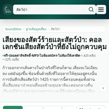
SoundDino
/
ฐานข้อมูลเสียง
/
สัตว์ป่า
เสียงของสัตว์ร้ายและสัตว์ป่า: คอล
เลกชันเสียงสัตว์ป่าที่ยังไม่ถูกควบคุม
ฟรี
ปลอดค่าลิขสิทธิ์
MP3
ไม่ต้องสมัคร
ไม่ต้องให้เครดิต
1 425 คลิป
~22วิ. เฉลี่ย
ก้าวออกจากเส้นทางในป่าจริงที่ไหนก็ตาม เสียงจะไม่เงียบ
ลง แต่มันยุ่งขึ้น ซ้อนชั้นด้วยสิ่งที่ไม่อยากให้คุณอยู่ตรงนั้น
การบันทึกเสียงสัตว์ป่า 1425 รายการนี้ครอบคลุมทั้งย่าน
ทั้งเสียงหมาป่าหอนที่ลอยข้ามหุบเขาหิมะตอนกลางคืน
เสียงหมีคำรามอาณาเขตจากระยะยี่สิบฟุตเหนือลม เสียง
นกฮูกร้องที่ฟังดูใหญ่กว่าตัวจริง เสียงงูฟู่ตอนตั้งรับ และ
เสียงคำรามลึกที่ออกแบบสำหรับงานยุคก่อน
ประวัติศาสตร์และไดโนเสาร์ ที่สัตว์ยุคปัจจุบันไปไม่ถึง