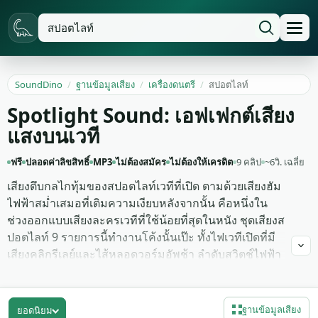
SoundDino
/
ฐานข้อมูลเสียง
/
เครื่องดนตรี
/
สปอตไลท์
Spotlight Sound: เอฟเฟกต์เสียง
แสงบนเวที
ฟรี
ปลอดค่าลิขสิทธิ์
MP3
ไม่ต้องสมัคร
ไม่ต้องให้เครดิต
9 คลิป
~6วิ. เฉลี่ย
เสียงตึบกลไกทุ้มของสปอตไลท์เวทีที่เปิด ตามด้วยเสียงฮัม
ไฟฟ้าสม่ำเสมอที่เติมความเงียบหลังจากนั้น คือหนึ่งใน
ช่วงออกแบบเสียงละครเวทีที่ใช้น้อยที่สุดในหนัง ชุดเสียงส
ปอตไลท์ 9 รายการนี้ทำงานโค้งนั้นเป๊ะ ทั้งไฟเวทีเปิดที่มี
เสียงคลิกรีเลย์และไส้หลอดวอร์มอัพช้า ลำดับสวิตช์ไฟฟ้า
คลิกจากแผงเก่า เสียงหลอดสปอตฮัมที่หลายความเข้ม
และเสียงโรงละครหึ่งจากชุดไฟตามที่ทำงานในหอประชุม
เงียบ
ฐานข้อมูลเสียง
ยอดนิยม