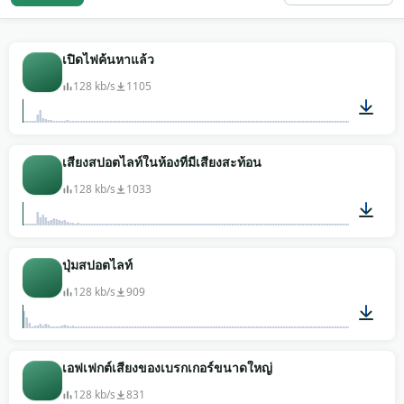
คนตัดต่อหนังและการแสดงเวทีดึงเทคเปิดสวิตช์ เพราะมัน
บอกจังหวะการเปิดเผยโดยไม่ต้องมีบทพูด ผู้ชมรู้ว่าบาง
อย่างกำลังจะถูกแสดง นักออกแบบเสียงเกมที่สร้างฉาก
เปิดไฟค้นหาแล้ว
โรงละครหรือหอประชุมใช้เสียงหลอดฮัมเป็นแอมเบียน
128 kb/s
1105
ซ์เบด งานแอนิเมชันปรับพิตช์เสียงคลิกสวิตช์ขึ้นสำหรับ
มุกสปอตไลท์การ์ตูนที่ตัวละครติดอยู่ในลำแสง เสียงส
ปอตไลท์เปิดทำหน้าที่เป็นคิว 'ความสนใจ' ทั่วไปสำหรับวา
00:03
เสียงสปอตไลท์ในห้องที่มีเสียงสะท้อน
ไรตี้และเกมโชว์ ดาวน์โหลดฟรี ไม่ต้องสมัคร ไม่ต้องให้
เครดิต ปลอดค่าลิขสิทธิ์
128 kb/s
1033
00:05
ปุ่มสปอตไลท์
128 kb/s
909
00:05
เอฟเฟกต์เสียงของเบรกเกอร์ขนาดใหญ่
128 kb/s
831