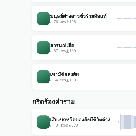
มนุษย์ต่างดาวชั่วร้ายท้อแท้
76 kb/s
198
อารมณ์เสีย
87 kb/s
169
เขามีข้อสงสัย
64 kb/s
153
กรีดร้องคำราม
เสียงนกหวีดของสิ่งมีชีวิตต่าง
ดาว
131 kb/s
773