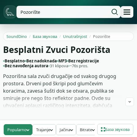
SoundDino
/
База звукова
/
Unutrašnjost
/
Pozorište
Besplatni Zvuci Pozorišta
Besplatno
Bez nadoknada
MP3
Bez registracije
Bez navođenja autora
31 klipova
~76s pros.
Pozorišna sala zvuči drugačije od svakog drugog
prostora. Drveni pod škripi pod glumčevim
koracima, zavesa šušti dok se otvara, publika se
smiruje pre nego što reflektor padne. Ovde su
uhvaćeni aplauzi različitog intenziteta, dahćuća
tišina pre monologa, premeštanje stolica u redu i
daleki kašalj iz balkona. Snimano u prostorima sa
živom akustikom, ne u dead room studiju.
База звукова
Popularno
Trajanje
Jačina
Bitrate