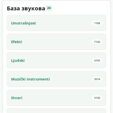
База звукова
24
Unutrašnjost
1168
Efekti
7126
Ljudski
4193
Muzički instrumenti
3514
Stvari
3120