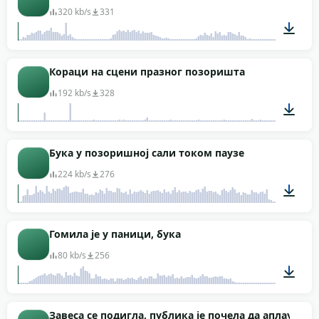
320 kb/s
331
00:36
Кораци на сцени празног позоришта
192 kb/s
328
00:10
Бука у позоришној сали током паузе
224 kb/s
276
00:25
Гомила је у паници, бука
80 kb/s
256
00:14
Завеса се подигла, публика је почела да аплаудир