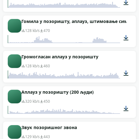
02:03
Гомила у позоришту, аплауз, штимовање симфони
128 kb/s
470
02:13
Громогласан аплауз у позоришту
128 kb/s
460
04:02
Аплауз у позоришту (200 људи)
320 kb/s
450
00:06
Звук позоришног звона
129 kb/s
443