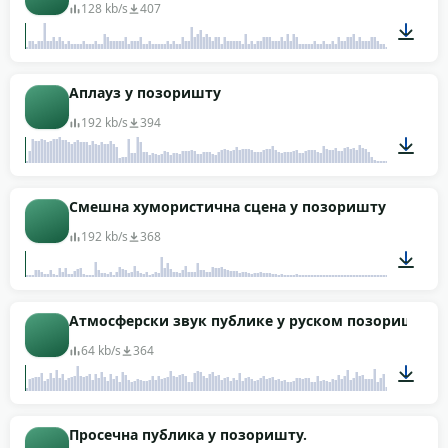
128 kb/s
407
02:02
Аплауз у позоришту
192 kb/s
394
01:55
Смешна хумористична сцена у позоришту
192 kb/s
368
00:11
Атмосферски звук публике у руском позоришту (п
64 kb/s
364
03:00
Просечна публика у позоришту.