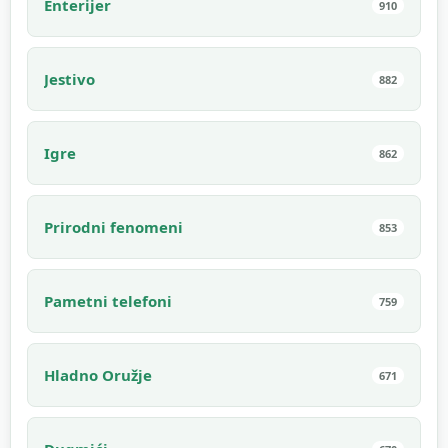
Enterijer
910
Jestivo
882
Igre
862
Prirodni fenomeni
853
Pametni telefoni
759
Hladno Oružje
671