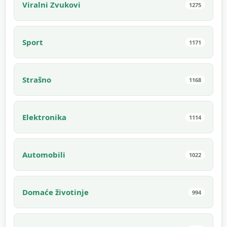
Viralni Zvukovi
1275
Sport
1171
Strašno
1168
Elektronika
1114
Automobili
1022
Domaće životinje
994