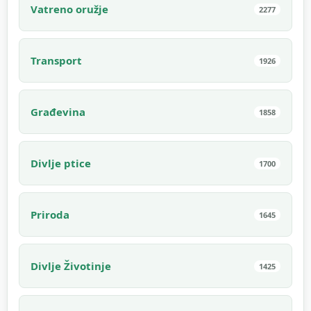
Vatreno oružje
2277
Transport
1926
Građevina
1858
Divlje ptice
1700
Priroda
1645
Divlje Životinje
1425