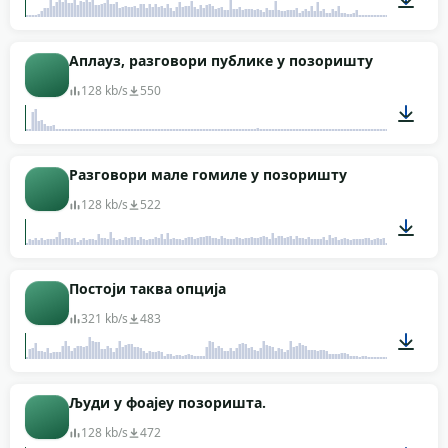
00:12
Аплауз, разговори публике у позоришту
128 kb/s
550
03:01
Разговори мале гомиле у позоришту
128 kb/s
522
04:04
Постоји таква опција
321 kb/s
483
00:12
Људи у фоајеу позоришта.
128 kb/s
472