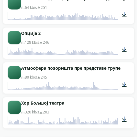
64 kb/s
251
00:13
Опција 2
128 kb/s
246
00:16
Атмосфера позоришта пре представе трупе
80 kb/s
245
00:15
Хор Бољшој театра
320 kb/s
203
01:36