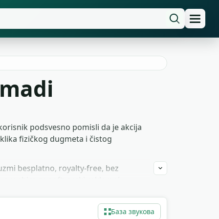
gmadi
korisnik podsvesno pomisli da je akcija
lika fizičkog dugmeta i čistog
uzmi besplatno, royalty-free, bez
n graphics za softverski reklamni
База звукова