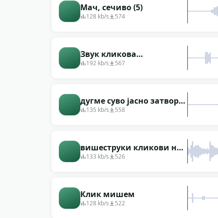
Мач, сечиво (5)
128 kb/s
574
Звук кликова
високотехнолошког
192 kb/s
567
корисничког интерфејса
у 10 група
дугме суво јасно затвори
светло
135 kb/s
558
вишеструки кликови на
дугме за брисање
133 kb/s
526
Клик мишем
128 kb/s
522