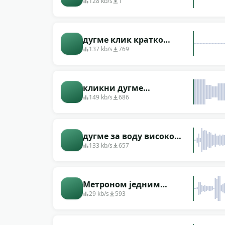
128 kb/s
1
дугме клик кратко
звоњење затвори суво
137 kb/s
769
кликни дугме
једнократно кратко тихо
149 kb/s
686
пригушено
дугме за воду високо
меко
133 kb/s
657
Метроном једним
кликом
29 kb/s
593