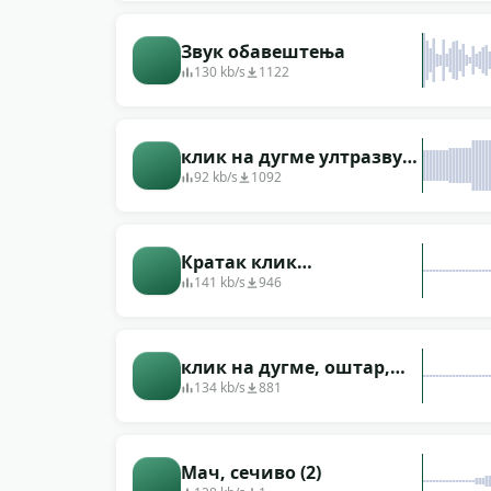
Звук обавештења
130 kb/s
1122
клик на дугме ултразвук
оштар
92 kb/s
1092
Кратак клик
компјутерског миша
141 kb/s
946
клик на дугме, оштар,
јасан, звучан
134 kb/s
881
Мач, сечиво (2)