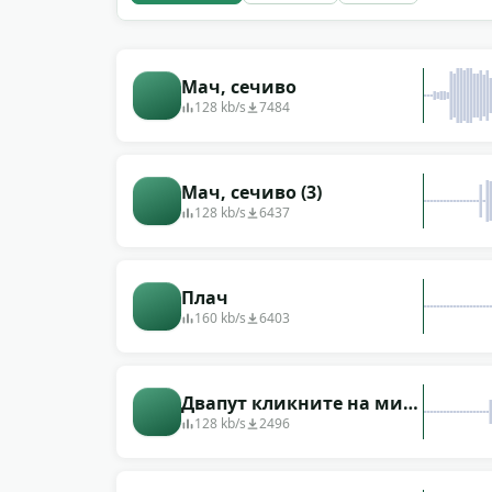
Мач, сечиво
128 kb/s
7484
Мач, сечиво (3)
128 kb/s
6437
Плач
160 kb/s
6403
Двапут кликните на миш
рачунара
128 kb/s
2496