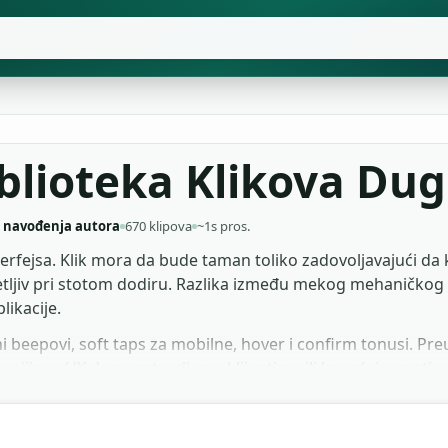
iblioteka Klikova Du
 navođenja autora
670 klipova
~1s pros.
nterfejsa. Klik mora da bude taman toliko zadovoljavajući da 
tljiv pri stotom dodiru. Razlika između mekog mehaničkog k
likacije.
i beepovi, soft taps za mobilne, hover i confirm tonusi. Pre
menijima, UX demonstracijama klijentima ili kao sloj u motio