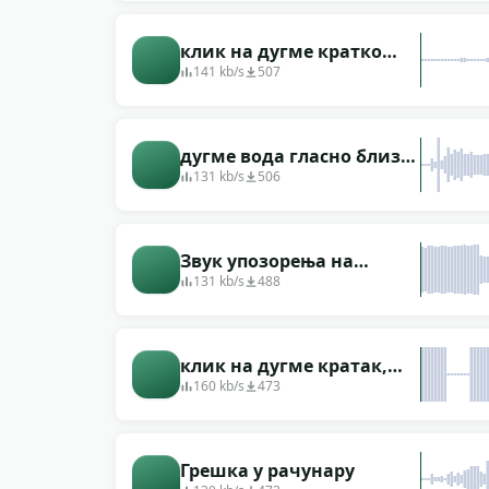
клик на дугме кратко
глуво
141 kb/s
507
дугме вода гласно близу
у свемиру
131 kb/s
506
Звук упозорења на
рачунару
131 kb/s
488
клик на дугме кратак,
оштар, пригушен
160 kb/s
473
Грешка у рачунару