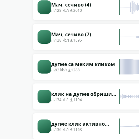
Мач, сечиво (4)
128 kb/s
2010
Мач, сечиво (7)
128 kb/s
1895
дугме са меким кликом
92 kb/s
1288
клик на дугме обриши
меко
134 kb/s
1194
дугме клик активно
затвори обриши
136 kb/s
1163