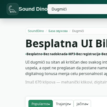
Sound Dino
SoundDino
/
База звукова
/
Dugmići
Besplatna UI B
Besplatno
Bez nadoknada
MP3
Bez registracije
Bez
UI dugmići su sitan ali kritičan deo svakog i
uspela, a opet ne preglasan da postane name
digitalnog tonusa menja celu personalnost ap
Imaš 670 klipova — mehanički klikovi, digitaln
atribucije. Koristi u prototipovima, gejming 
materijal.
Popularno
Trajanje
Jačina