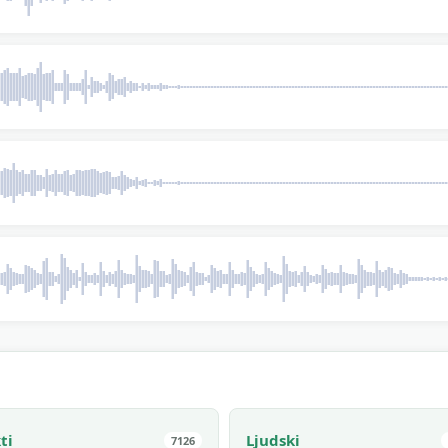
ti
Ljudski
7126