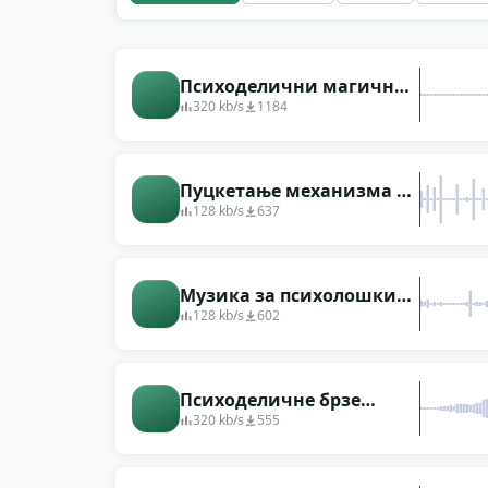
Психоделични магични
ритам мистериозни
320 kb/s
1184
звучни материјал
позадине
Пуцкетање механизма за
навијање
128 kb/s
637
Музика за психолошки
филм
128 kb/s
602
Психоделичне брзе
промене снажно утичу на
320 kb/s
555
звучне ефекте