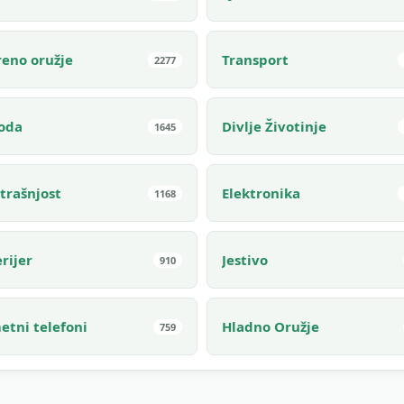
reno oružje
Transport
2277
roda
Divlje Životinje
1645
trašnjost
Elektronika
1168
rijer
Jestivo
910
etni telefoni
Hladno Oružje
759