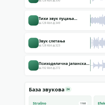
128 kb/s
350
Тихи звук пуцања
ласерског оружја
128 kb/s
349
Звук слетања
128 kb/s
323
Психоделична јапанска
електронска
192 kb/s
272
алтернативна кратка
музика
База звукова
24
Strašno
Efek
1168