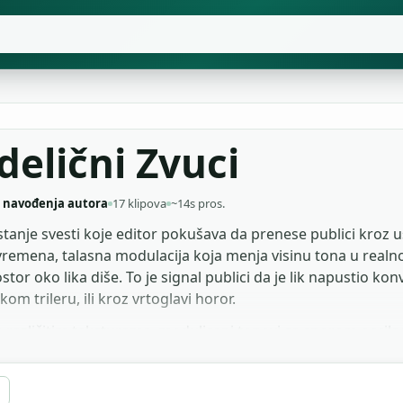
delični Zvuci
 navođenja autora
17 klipova
~14s pros.
tanje svesti koje editor pokušava da prenese publici kroz uš
v vremena, talasna modulacija koja menja visinu tona u real
ostor oko lika diše. To je signal publici da je lik napustio k
m trileru, ili kroz vrtoglavi horor.
 različitim teksturama, modulisani tonovi sa sporom oscilac
srednjem registru, kratki hipnotički motifi. Mešaj u psihološ
sperimentalne audio-vizuelne projekte. Sve je besplatno, be