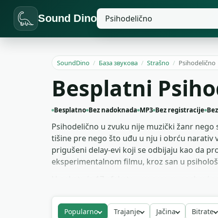
Sound Dino
SoundDino
/
База звукова
/
Strašno
/
Psihodelično
Besplatni Psiho
Besplatno
Bez nadoknada
MP3
Bez registracije
Bez
Psihodelično u zvuku nije muzički žanr nego s
tišine pre nego što uđu u nju i obrću narati
prigušeni delay-evi koji se odbijaju kao da pr
eksperimentalnom filmu, kroz san u psihološko
U paketu je 17 efekata - reverse swooshovi sa
narkotički dronovi sa subtilnom oscilacijom u 
sci-fi sekvence sa promenom dimenzije ili ek
Popularno
Trajanje
Jačina
Bitrate
Preuzmi MP3 i percepcija se savija.