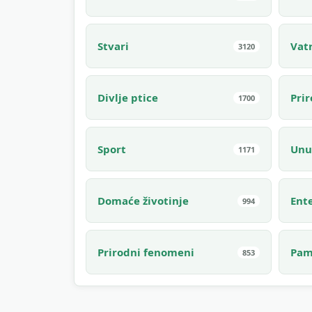
Stvari
Vat
3120
Divlje ptice
Pri
1700
Sport
Unu
1171
Domaće životinje
Ente
994
Prirodni fenomeni
Pam
853