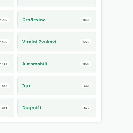
Građevina
1926
1858
Viralni Zvukovi
1425
1275
Automobili
1114
1022
Igre
882
862
Dugmići
671
670