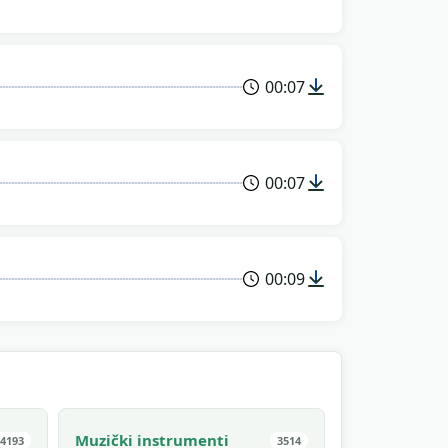
00:07
00:07
00:09
Muzički instrumenti
4193
3514