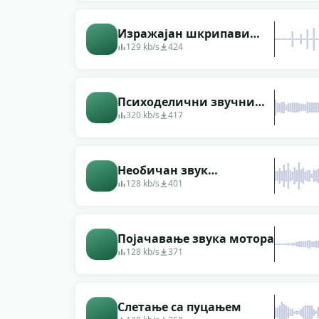
Изражајан шкрипави
звук
129 kb/s
424
Психоделични звучни
слој, бљесак, брза рука,
320 kb/s
417
карта, тресење, звук
пиштоља, звучни ритам,
кратка музика.
Необичан звук
заустављања
128 kb/s
401
Појачавање звука мотора
128 kb/s
371
Слетање са пуцањем