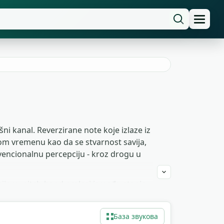
ni kanal. Reverzirane note koje izlaze iz
nom vremenu kao da se stvarnost savija,
onvencionalnu percepciju - kroz drogu u
ijom, pitch-bend prelazi između stanja,
ke trilere, horor, art-haus indie filmove,
z autorskih prava, bez navođenja autora.
База звукова