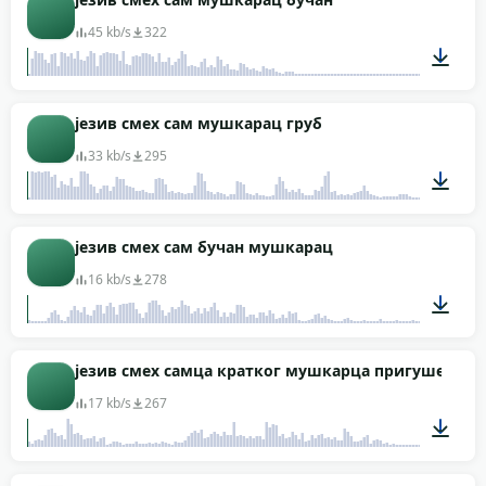
45 kb/s
322
00:03
језив смех сам мушкарац груб
33 kb/s
295
00:02
језив смех сам бучан мушкарац
16 kb/s
278
00:03
језив смех самца кратког мушкарца пригушеног
17 kb/s
267