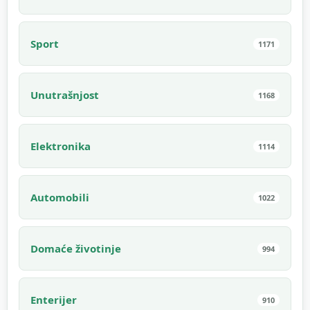
Sport
1171
Unutrašnjost
1168
Elektronika
1114
Automobili
1022
Domaće životinje
994
Enterijer
910