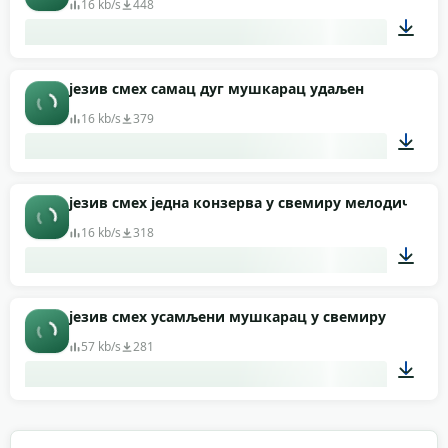
16 kb/s
448
00:05
језив смех самац дуг мушкарац удаљен
16 kb/s
379
00:04
језив смех једна конзерва у свемиру мелодична
16 kb/s
318
00:08
језив смех усамљени мушкарац у свемиру
57 kb/s
281
00:03