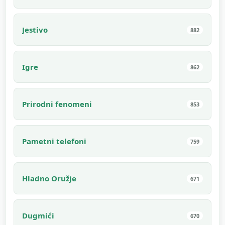
Jestivo
882
Igre
862
Prirodni fenomeni
853
Pametni telefoni
759
Hladno Oružje
671
Dugmići
670