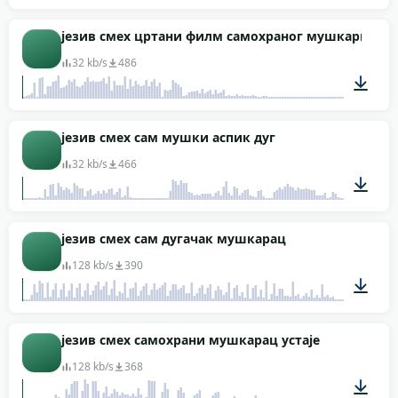
00:04
језив смех цртани филм самохраног мушкарца
32 kb/s
486
00:03
језив смех сам мушки аспик дуг
32 kb/s
466
00:05
језив смех сам дугачак мушкарац
128 kb/s
390
00:08
језив смех самохрани мушкарац устаје
128 kb/s
368