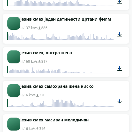
00:04
језив смех један детињасти цртани филм
137 kb/s
886
00:01
језив смех, оштра жена
160 kb/s
817
00:02
језив смех самохрана жена ниско
16 kb/s
320
00:02
језив смех масиван мелодичан
16 kb/s
316