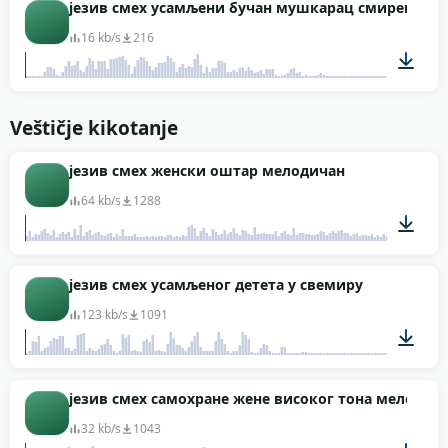
00:01
језив смех усамљени бучан мушкарац смирен
16 kb/s
216
00:03
Veštičje kikotanje
језив смех женски оштар мелодичан
64 kb/s
1288
00:06
језив смех усамљеног детета у свемиру
123 kb/s
1091
00:03
језив смех самохране жене високог тона мелодич
32 kb/s
1043