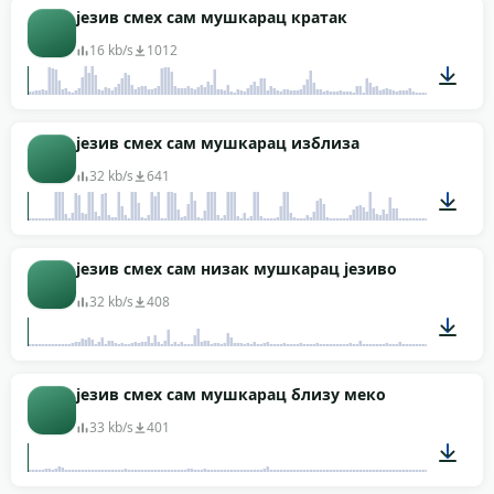
00:03
језив смех сам мушкарац кратак
16 kb/s
1012
00:02
језив смех сам мушкарац изблиза
32 kb/s
641
00:04
језив смех сам низак мушкарац језиво
32 kb/s
408
00:03
језив смех сам мушкарац близу меко
33 kb/s
401