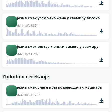
00:03
језив смех усамљена жена у свемиру висока
16 kb/s
304
00:03
језив смех оштар женски високо у свемиру
65 kb/s
282
00:02
Zlokobno cerekanje
језив смех сингл кратак мелодичан мушкарац
32 kb/s
1792