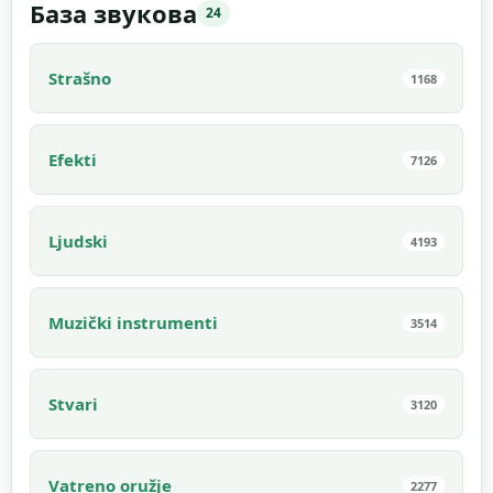
База звукова
24
Strašno
1168
Efekti
7126
Ljudski
4193
Muzički instrumenti
3514
Stvari
3120
Vatreno oružje
2277