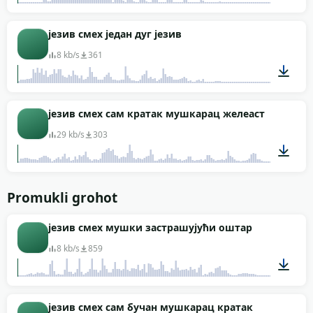
00:03
језив смех један дуг језив
8 kb/s
361
00:03
језив смех сам кратак мушкарац желеаст
29 kb/s
303
00:02
Promukli grohot
језив смех мушки застрашујући оштар
8 kb/s
859
00:06
језив смех сам бучан мушкарац кратак