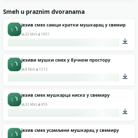
00:02
Smeh u praznim dvoranama
језив смех самци кратки мушкарац у свемиру
32 kb/s
1651
00:04
језиви мушки смех у бучном простору
8 kb/s
1213
00:06
језив смех мушкарца ниско у свемиру
32 kb/s
453
00:08
језив смех усамљени мушкарац у свемиру