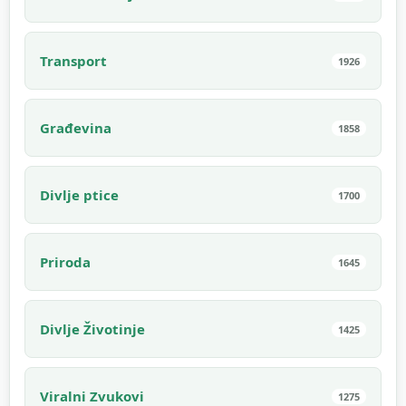
Transport
1926
Građevina
1858
Divlje ptice
1700
Priroda
1645
Divlje Životinje
1425
Viralni Zvukovi
1275