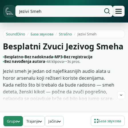
SoundDino
/
База звукова
/
Strašno
/
Jezivi Smeh
Besplatni Zvuci Jezivog Smeha
Besplatno
Bez nadoknada
MP3
Bez registracije
Bez navođenja autora
44 klipova
~3s pros.
Jezivi smeh je jedan od najefikasnijih audio alata u
horor arsenalu koji režiseri koriste decenijama.
Kada nešto što bi trebalo da bude radosno — smeh
deteta, ženski kikot — počne da zvuči pogrešno,
nelagoda se pojavljuje brže od bilo kog jump scare-
a. Pravi creepy laugh ima nepredvidiv tempo,
prelazi između normalnog i izobličenog tona, i
često se završava bez pravog kraja, pa publika
База звукова
Grupe
Trajanje
Jačina
ostaje da čeka u tišini koja je tek pola sledeće