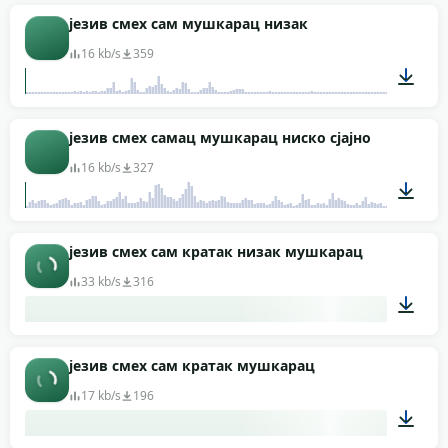
00:01
језив смех сам мушкарац низак
16 kb/s
359
00:03
језив смех самац мушкарац ниско сјајно
16 kb/s
327
00:02
језив смех сам кратак низак мушкарац
33 kb/s
316
00:02
језив смех сам кратак мушкарац
17 kb/s
196