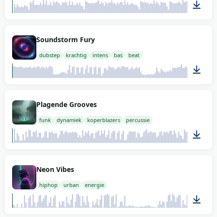
02:00
Soundstorm Fury
dubstep
krachtig
intens
bas
beat
02:00
Plagende Grooves
funk
dynamiek
koperblazers
percussie
02:00
Neon Vibes
hiphop
urban
energie