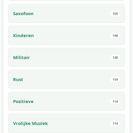
Saxofoon
155
Kinderen
148
Militair
138
Rust
119
Positieve
114
Vrolijke Muziek
114