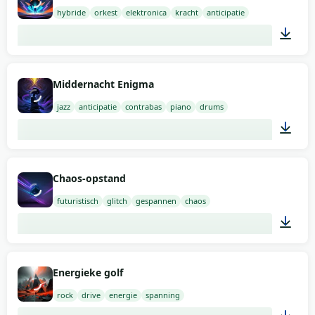
hybride
orkest
elektronica
kracht
anticipatie
01:39
Middernacht Enigma
jazz
anticipatie
contrabas
piano
drums
02:00
Chaos-opstand
futuristisch
glitch
gespannen
chaos
02:00
Energieke golf
rock
drive
energie
spanning