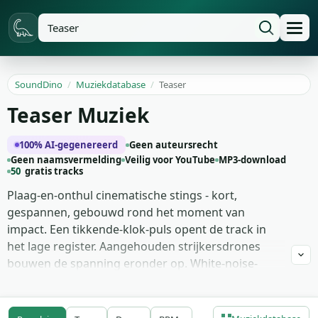
SoundDino
/
Muziekdatabase
/
Teaser
Teaser Muziek
100% AI-gegenereerd
Geen auteursrecht
Geen naamsvermelding
Veilig voor YouTube
MP3-download
50
gratis tracks
Plaag-en-onthul cinematische stings - kort,
gespannen, gebouwd rond het moment van
impact. Een tikkende-klok-puls opent de track in
het lage register. Aangehouden strijkersdrones
bouwen de spanning eronder op. White-noise-
risers klimmen omhoog door elke vier maten. Een
enkele boomklap-en-koperblazerssteek-combinatie
landt bij de climax. Omgekeerde-bekken-zwellingen