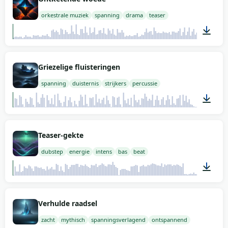
orkestrale muziek
spanning
drama
teaser
02:00
Griezelige fluisteringen
spanning
duisternis
strijkers
percussie
01:56
Teaser-gekte
dubstep
energie
intens
bas
beat
02:00
Verhulde raadsel
zacht
mythisch
spanningsverlagend
ontspannend