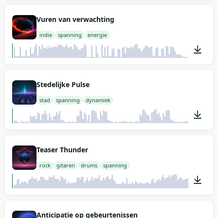
02:00
Vuren van verwachting
indie
spanning
energie
02:00
Stedelijke Pulse
stad
spanning
dynamiek
02:00
Teaser Thunder
rock
gitaren
drums
spanning
02:00
Anticipatie op gebeurtenissen