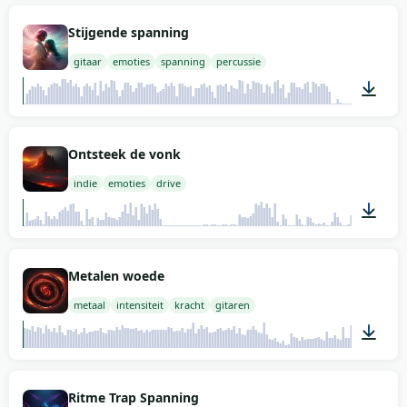
02:00
Stijgende spanning
gitaar
emoties
spanning
percussie
01:49
Ontsteek de vonk
indie
emoties
drive
02:00
Metalen woede
metaal
intensiteit
kracht
gitaren
02:00
Ritme Trap Spanning