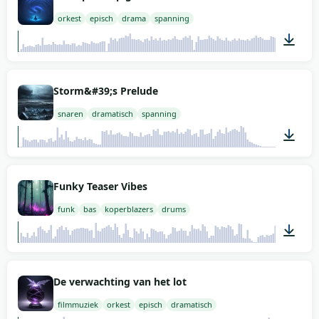
orkest
episch
drama
spanning
02:00
Storm&#39;s Prelude
snaren
dramatisch
spanning
01:00
Funky Teaser Vibes
funk
bas
koperblazers
drums
02:00
De verwachting van het lot
filmmuziek
orkest
episch
dramatisch