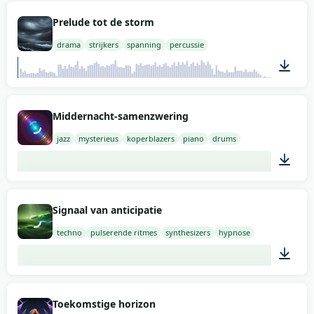
02:00
Prelude tot de storm
drama
strijkers
spanning
percussie
01:56
Middernacht-samenzwering
jazz
mysterieus
koperblazers
piano
drums
00:47
Signaal van anticipatie
techno
pulserende ritmes
synthesizers
hypnose
02:00
Toekomstige horizon