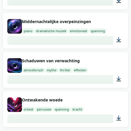
02:00
Middernachtelijke overpeinzingen
piano
dramatische muziek
emotioneel
spanning
02:00
Schaduwen van verwachting
atmosferisch
mythe
thriller
effecten
02:00
Ontwakende woede
orkest
percussie
spanning
kracht