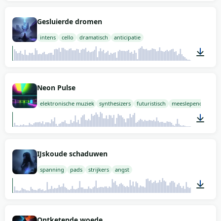
02:00
Gesluierde dromen
intens
cello
dramatisch
anticipatie
02:00
Neon Pulse
elektronische muziek
synthesizers
futuristisch
meeslepend
02:00
IJskoude schaduwen
spanning
pads
strijkers
angst
02:00
Ontketende woede