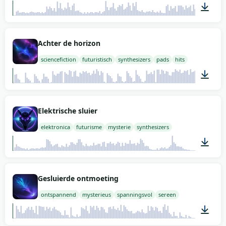
02:00
Achter de horizon
sciencefiction
futuristisch
synthesizers
pads
hits
02:00
Elektrische sluier
elektronica
futurisme
mysterie
synthesizers
01:08
Gesluierde ontmoeting
ontspannend
mysterieus
spanningsvol
sereen