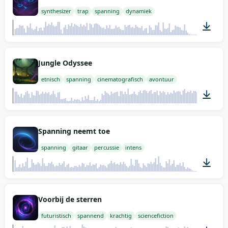
synthesizer
trap
spanning
dynamiek
02:00
Jungle Odyssee
etnisch
spanning
cinematografisch
avontuur
02:00
Spanning neemt toe
spanning
gitaar
percussie
intens
01:49
Voorbij de sterren
futuristisch
spannend
krachtig
sciencefiction