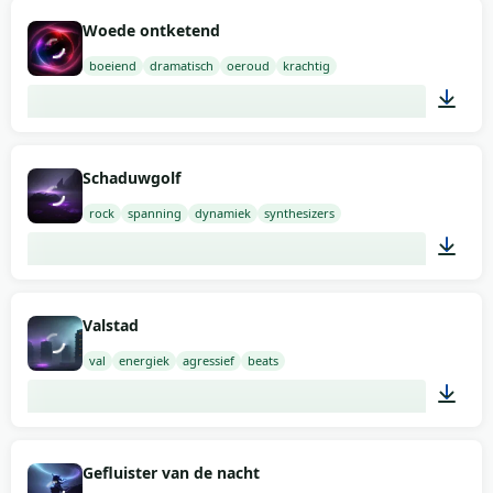
02:00
Woede ontketend
boeiend
dramatisch
oeroud
krachtig
02:00
Schaduwgolf
rock
spanning
dynamiek
synthesizers
02:00
Valstad
val
energiek
agressief
beats
02:00
Gefluister van de nacht