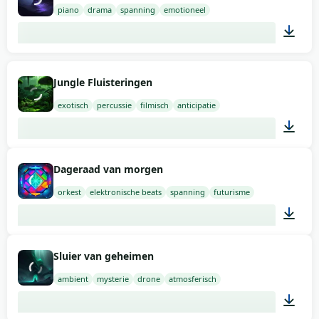
piano
drama
spanning
emotioneel
02:00
Jungle Fluisteringen
exotisch
percussie
filmisch
anticipatie
01:00
Dageraad van morgen
orkest
elektronische beats
spanning
futurisme
02:00
Sluier van geheimen
ambient
mysterie
drone
atmosferisch