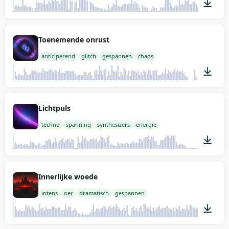
02:00
Toenemende onrust
anticiperend
glitch
gespannen
chaos
02:00
Lichtpuls
techno
spanning
synthesizers
energie
01:48
Innerlijke woede
intens
oer
dramatisch
gespannen