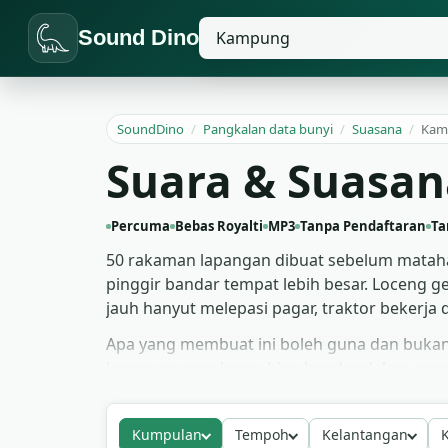
Sound Dino
SoundDino
/
Pangkalan data bunyi
/
Suasana
/
Kam
Suara & Suasan
Percuma
Bebas Royalti
MP3
Tanpa Pendaftaran
Ta
50 rakaman lapangan dibuat sebelum matahari
pinggir bandar tempat lebih besar. Loceng 
jauh hanyut melepasi pagar, traktor bekerja 
Apa yang membuat ini boleh guna dan bukan 
kampung cara kamu bina bandar dalam camp
lintas moden; adegan luar bandar dalam dapa
Tarik apa yang muat — kesemua empat puluh p
Kumpulan
Tempoh
Kelantangan
K