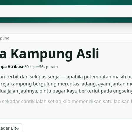
pung
a Kampung Asli
npa Atribusi
50 klip
~56s purata
 terbit dan selepas senja — apabila petempatan masih bun
gereja kampung bergulung merentas ladang, ayam jantan m
dua jalan jauhnya, pintu pagar kayu berkeriut pada engseln
sekadar cantik ialah setiap klip memencilkan satu lapisa
uran, memutuskan apa yang dekat dan apa yang jauh. Dra
t asap kayu dan akordion tiga rumah jauhnya; podcast di b
ercuma dalam MP3, bebas royalti, tanpa daftar, tanpa atr
adar Bit