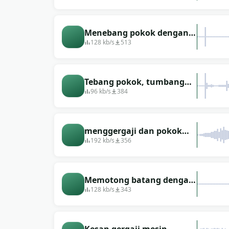
(panjang, perlahan)
Menebang pokok dengan
kapak
128 kb/s
513
Tebang pokok, tumbang
pokok
96 kb/s
384
menggergaji dan pokok
tumbang
192 kb/s
356
Memotong batang dengan
gergaji, pokok tumbang
128 kb/s
343