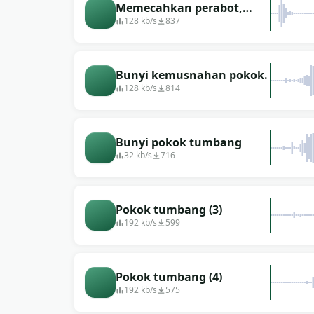
Memecahkan perabot,
kayu, pukulan, serpihan
128 kb/s
837
terbang
Bunyi kemusnahan pokok.
128 kb/s
814
Bunyi pokok tumbang
32 kb/s
716
Pokok tumbang (3)
192 kb/s
599
Pokok tumbang (4)
192 kb/s
575