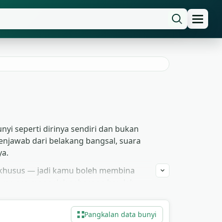
yi seperti dirinya sendiri dan bukan
enjawab dari belakang bangsal, suara
ya.
n khusus — jadi kamu boleh membina
ma era mengelak sebarang bau lalu
awah kata-kata diucap bertahan stabil.
ibusi.
Pangkalan data bunyi