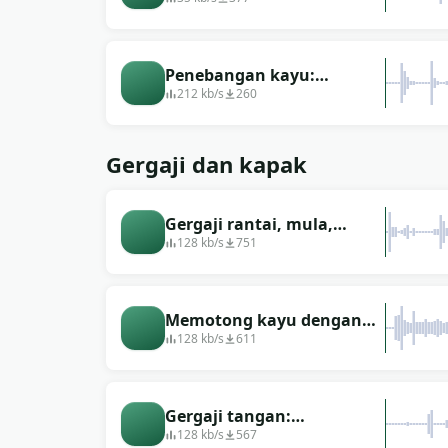
Penebangan kayu:
memotong dahan dari
212 kb/s
260
pokok yang tumbang
Gergaji dan kapak
Gergaji rantai, mula,
menggergaji kayu,
128 kb/s
751
berhenti.
Memotong kayu dengan
gergaji rantai
128 kb/s
611
Gergaji tangan:
menggergaji kayu
128 kb/s
567