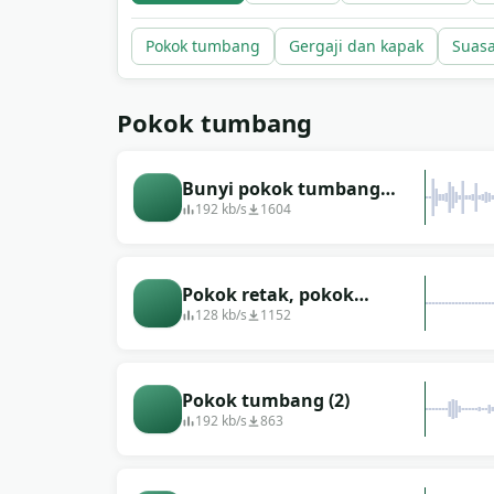
Pokok tumbang
Gergaji dan kapak
Suas
Pokok tumbang
Bunyi pokok tumbang
(pokok tumbang)
192 kb/s
1604
Pokok retak, pokok
tumbang
128 kb/s
1152
Pokok tumbang (2)
192 kb/s
863