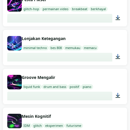
glitch-hop
permainan video
breakbeat
berkhayal
01:10
Lonjakan Ketegangan
minimal techno
bes 808
memukau
memacu
02:00
Groove Mengalir
liquid funk
drum and bass
positif
piano
02:00
Mesin Kognitif
IDM
glitch
eksperimen
futurisme