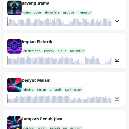
Bayang Irama
deep house
atmosfera
groove
menusuk
02:00
Impian Elektrik
electro pop
rancak
hidup
melantun
02:00
Denyut Malam
electro
tarian
dinamik
synthesizer
02:00
Langkah Penuh Jiwa
garage
2-step
penuh jiwa
ayunan