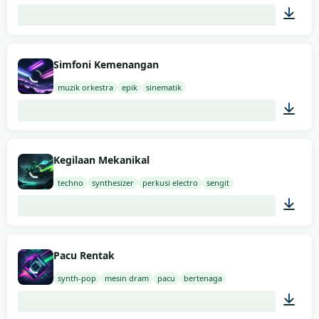
02:00
Simfoni Kemenangan
muzik orkestra
epik
sinematik
03:00
Kegilaan Mekanikal
techno
synthesizer
perkusi electro
sengit
02:00
Pacu Rentak
synth-pop
mesin dram
pacu
bertenaga