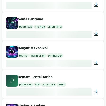
03:00
Gema Berirama
boom-bap
hip-hop
aliran lama
03:00
Denyut Mekanikal
techno
mesin dram
synthesizer
03:00
Demam Lantai Tarian
jersey club
808
vokal diva
twerk
02:00
Simfoni Gerakan