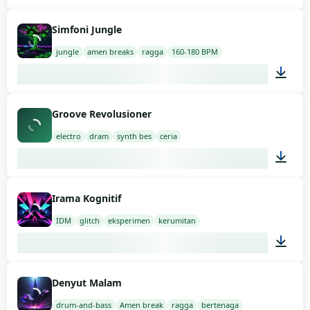
02:00
Simfoni Jungle
jungle
amen breaks
ragga
160-180 BPM
03:00
Groove Revolusioner
electro
dram
synth bes
ceria
02:00
Irama Kognitif
IDM
glitch
eksperimen
kerumitan
02:00
Denyut Malam
drum-and-bass
Amen break
ragga
bertenaga