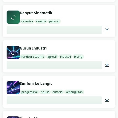
02:00
Denyut Sinematik
orkestra
sinema
perkusi
03:00
Guruh Industri
hardcore techno
agresif
industri
bising
02:00
Simfoni ke Langit
progressive
house
euforia
kebangkitan
02:00