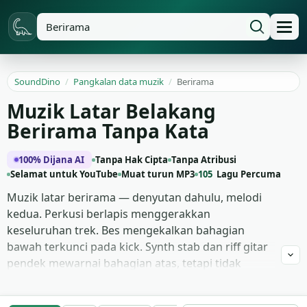
SoundDino
/
Pangkalan data muzik
/
Berirama
Muzik Latar Belakang
Berirama Tanpa Kata
100% Dijana AI
Tanpa Hak Cipta
Tanpa Atribusi
Selamat untuk YouTube
Muat turun MP3
105
Lagu Percuma
Muzik latar berirama — denyutan dahulu, melodi
kedua. Perkusi berlapis menggerakkan
keseluruhan trek. Bes mengekalkan bahagian
bawah terkunci pada kick. Synth stab dan riff gitar
pendek mewarnai bahagian atas, tetapi tidak
pernah menyesakkan rentak. Tempo bergugus
antara 100 dan 130 BPM dalam 4/4 yang ketat