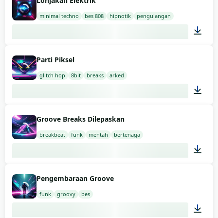
Lonjakan Elektrik
minimal techno
bes 808
hipnotik
pengulangan
02:00
Parti Piksel
glitch hop
8bit
breaks
arked
02:00
Groove Breaks Dilepaskan
breakbeat
funk
mentah
bertenaga
02:00
Pengembaraan Groove
funk
groovy
bes