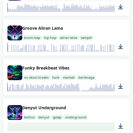
02:00
Groove Aliran Lama
boom-bap
hip-hop
aliran lama
sampel
02:00
Funky Breakbeat Vibes
nu skool breaks
funk
mentah
bertenaga
02:00
Denyut Underground
techno
denyut
gelap
underground