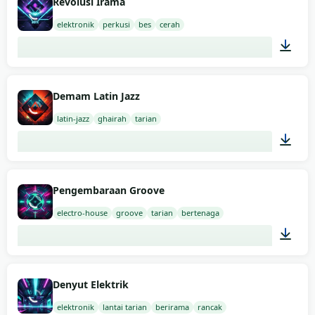
Revolusi Irama
elektronik
perkusi
bes
cerah
02:00
Demam Latin Jazz
latin-jazz
ghairah
tarian
03:00
Pengembaraan Groove
electro-house
groove
tarian
bertenaga
02:00
Denyut Elektrik
elektronik
lantai tarian
berirama
rancak