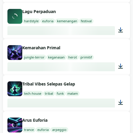
03:00
Lagu Perpaduan
hardstyle
euforia
kemenangan
festival
03:00
Kemarahan Primal
jungle-terror
keganasan
herot
primitif
03:00
Tribal Vibes Selepas Gelap
tech-house
tribal
funk
malam
03:00
Arus Euforia
trance
euforia
arpeggio