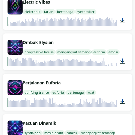
Electric Vibes
elektronik
tarian
bertenaga
synthesizer
02:00
Ombak Elysian
progressive house
mengangkat semangat
euforia
emosi
02:00
Perjalanan Euforia
uplifting trance
euforia
bertenaga
kuat
02:00
Pacuan Dinamik
synth-pop
mesin dram
rancak
mengangkat semangat