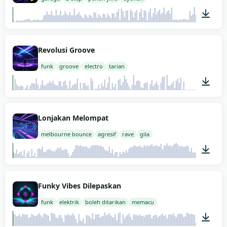
02:00
Revolusi Groove
funk
groove
electro
tarian
00:53
Lonjakan Melompat
melbourne bounce
agresif
rave
gila
01:15
Funky Vibes Dilepaskan
funk
elektrik
boleh ditarikan
memacu