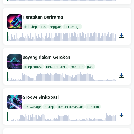
02:00
Hentakan Berirama
dubstep
bes
reggae
bertenaga
02:00
Bayang dalam Gerakan
deep house
beratmosfera
melodik
jiwa
02:00
Groove Sinkopasi
UK Garage
2-step
penuh perasaan
London
02:00