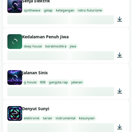
Senja Elektrik
synthwave
gelap
ketegangan
retro-futurisme
03:00
Kedalaman Penuh Jiwa
deep house
beratmosfera
jiwa
03:00
Jalanan Sinis
g-house
808
gangsta-rap
jalanan
02:00
Denyut Sunyi
elektronik
tarian
instrumental
kesunyian