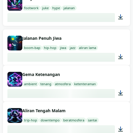
footwork
juke
hype
jalanan
03:00
Jalanan Penuh Jiwa
boom-bap
hip-hop
jiwa
jazz
aliran lama
03:00
Gema Ketenangan
ambient
tenang
atmosfera
ketenteraman
02:00
Aliran Tengah Malam
trip-hop
downtempo
beratmosfera
santai