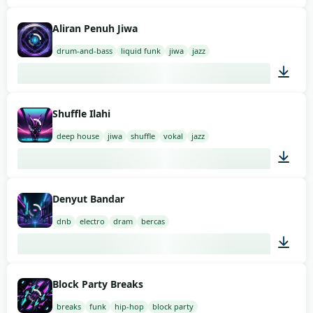
03:00
Aliran Penuh Jiwa
drum-and-bass
liquid funk
jiwa
jazz
03:00
Shuffle Ilahi
deep house
jiwa
shuffle
vokal
jazz
03:00
Denyut Bandar
dnb
electro
dram
bercas
02:00
Block Party Breaks
breaks
funk
hip-hop
block party