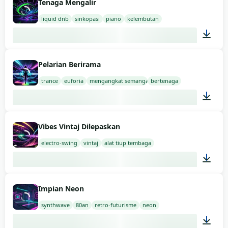
Tenaga Mengalir
liquid dnb
sinkopasi
piano
kelembutan
02:00
Pelarian Berirama
trance
euforia
mengangkat semangat
bertenaga
02:00
Vibes Vintaj Dilepaskan
electro-swing
vintaj
alat tiup tembaga
03:00
Impian Neon
synthwave
80an
retro-futurisme
neon