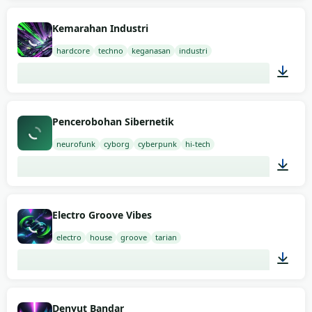
02:00
Kemarahan Industri
hardcore
techno
keganasan
industri
02:00
Pencerobohan Sibernetik
neurofunk
cyborg
cyberpunk
hi-tech
02:00
Electro Groove Vibes
electro
house
groove
tarian
02:00
Denyut Bandar