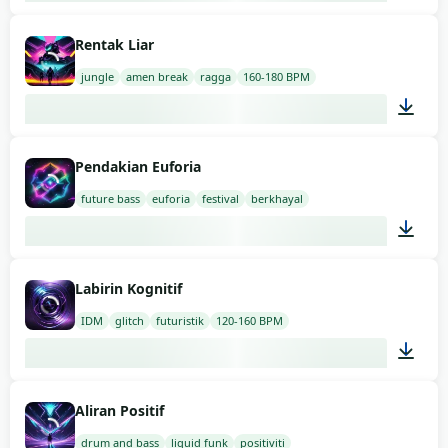
03:00
Rentak Liar
jungle
amen break
ragga
160-180 BPM
03:00
Pendakian Euforia
future bass
euforia
festival
berkhayal
03:00
Labirin Kognitif
IDM
glitch
futuristik
120-160 BPM
03:00
Aliran Positif
drum and bass
liquid funk
positiviti