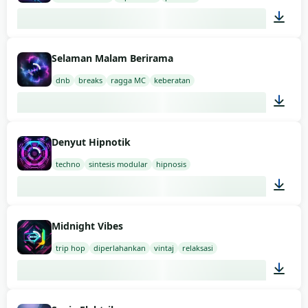
03:00
Selaman Malam Berirama
dnb
breaks
ragga MC
keberatan
02:00
Denyut Hipnotik
techno
sintesis modular
hipnosis
03:00
Midnight Vibes
trip hop
diperlahankan
vintaj
relaksasi
02:00