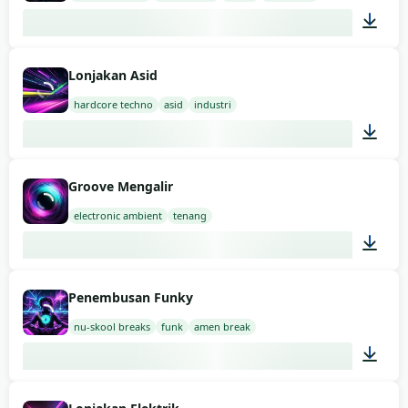
02:00
Lonjakan Asid
hardcore techno
asid
industri
03:00
Groove Mengalir
electronic ambient
tenang
03:00
Penembusan Funky
nu-skool breaks
funk
amen break
03:00