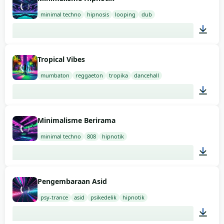
minimal techno
hipnosis
looping
dub
03:00
Tropical Vibes
mumbaton
reggaeton
tropika
dancehall
03:00
Minimalisme Berirama
minimal techno
808
hipnotik
03:00
Pengembaraan Asid
psy-trance
asid
psikedelik
hipnotik