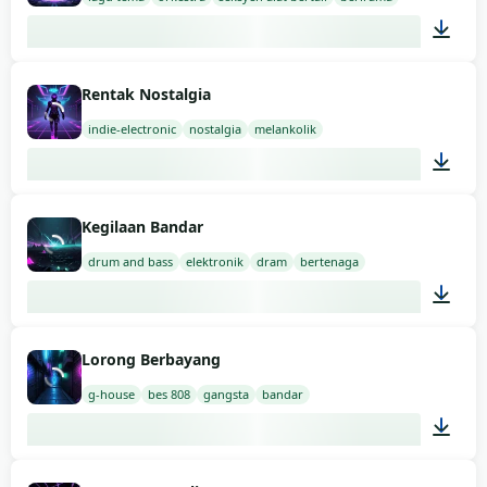
02:00
Rentak Nostalgia
indie-electronic
nostalgia
melankolik
03:00
Kegilaan Bandar
drum and bass
elektronik
dram
bertenaga
02:00
Lorong Berbayang
g-house
bes 808
gangsta
bandar
01:49