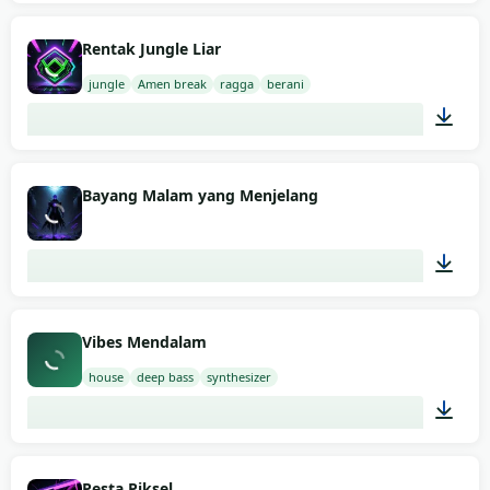
02:00
Rentak Jungle Liar
jungle
Amen break
ragga
berani
02:00
Bayang Malam yang Menjelang
02:00
Vibes Mendalam
house
deep bass
synthesizer
03:00
Pesta Piksel