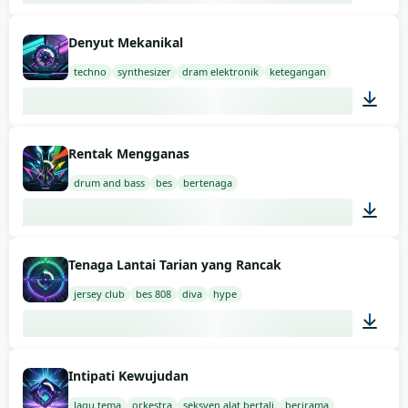
02:00
Denyut Mekanikal
techno
synthesizer
dram elektronik
ketegangan
02:00
Rentak Mengganas
drum and bass
bes
bertenaga
03:00
Tenaga Lantai Tarian yang Rancak
jersey club
bes 808
diva
hype
02:00
Intipati Kewujudan
lagu tema
orkestra
seksyen alat bertali
berirama