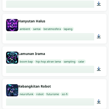
02:00
Hanyutan Halus
ambient
santai
beratmosfera
lapang
02:00
Lamunan Irama
boom bap
hip-hop aliran lama
sampling
calar
02:00
Kebangkitan Robot
neurofunk
robot
futurisme
sci-fi