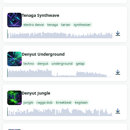
02:00
Tenaga Synthwave
electro dance
tenaga
tarian
synthesizer
02:00
Denyut Underground
techno
denyut
underground
gelap
02:00
Denyut Jungle
jungle
ragga dub
breakbeat
kegilaan
02:00