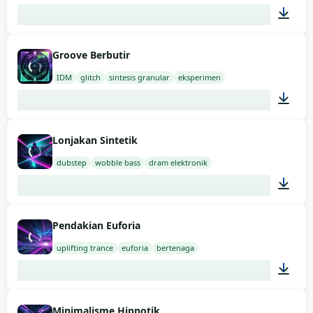
03:00
Groove Berbutir
IDM
glitch
sintesis granular
eksperimen
03:00
Lonjakan Sintetik
dubstep
wobble bass
dram elektronik
03:00
Pendakian Euforia
uplifting trance
euforia
bertenaga
03:00
Minimalisme Hipnotik