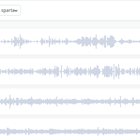
e geologiją ir speleologiją griebia krioklio medžiagą pasak
 sparta