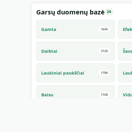
Garsų duomenų bazė
24
Gamta
Efek
1645
Daiktai
Šau
3120
Laukiniai paukščiai
Lau
1700
Baisu
Vid
1168
Naminiai gyvūnai
Inte
994