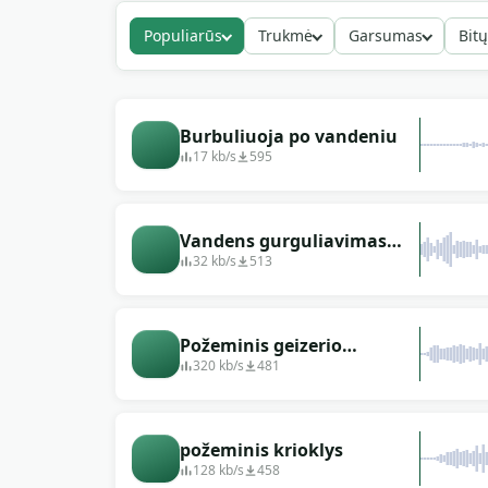
padarų ir žingsnių medžiaga. Dokumentika api
Populiarūs
Trukmė
Garsumas
Bitų
registracijos sienos.
Burbuliuoja po vandeniu
17 kb/s
595
Vandens gurguliavimas
gilumoje
32 kb/s
513
Požeminis geizerio
triukšmas, vandens
320 kb/s
481
taškymasis.
požeminis krioklys
128 kb/s
458