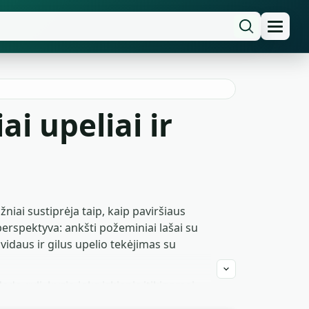
i upeliai ir
niai sustiprėja taip, kaip paviršiaus
perspektyva: ankšti požeminiai lašai su
 vidaus ir gilus upelio tekėjimas su
da gylį, kurio joks įskiepis įtikinamai
ektyvos įrašus kaip klodą po artimesne