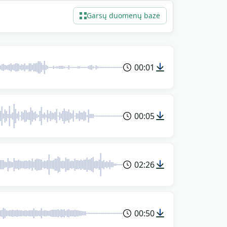
ojimui virš urvo vidaus kadrų. Be
Garsų duomenų bazė
00:01
00:05
02:26
00:50