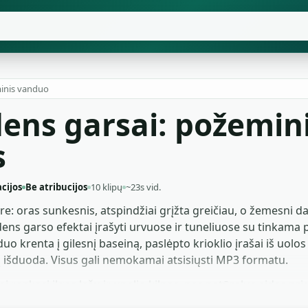
inis vanduo
ns garsai: požeminia
s
acijos
Be atribucijos
10 klipų
~23s vid.
e: oras sunkesnis, atspindžiai grįžta greičiau, o žemesni daž
dens garso efektai įrašyti urvuose ir tuneliuose su tinkama 
o krenta į gilesnį baseiną, paslėpto krioklio įrašai iš uolos
ą išduoda. Visus gali nemokamai atsisiųsti MP3 formatu.
renkasi ilgas lašų ir upelio kilpas, nes natūralus aidas pride
tantys bet kurį urvo ar požemio lygį, naudoja kameros persp