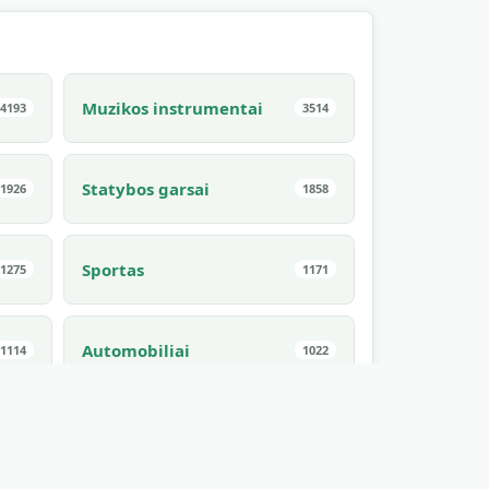
Muzikos instrumentai
4193
3514
Statybos garsai
1926
1858
Sportas
1275
1171
Automobiliai
1114
1022
Žaidimai
882
862