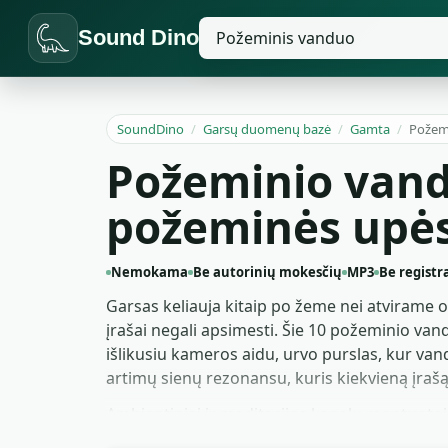
Sound Dino
SoundDino
/
Garsų duomenų bazė
/
Gamta
/
Požem
Požeminio vande
požeminės upė
Nemokama
Be autorinių mokesčių
MP3
Be registr
Garsas keliauja kitaip po žeme nei atvirame or
įrašai negali apsimesti. Šie 10 požeminio van
išlikusiu kameros aidu, urvo purslas, kur vandu
artimų sienų rezonansu, kuris kiekvieną įraš
Ambientiniai ir meditacijos kanalų montuotojai 
nesintezuoja. Žaidimų garso dizaineriai, sta