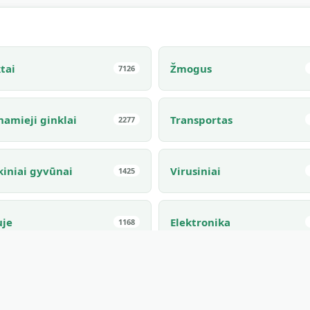
tai
Žmogus
7126
namieji ginklai
Transportas
2277
kiniai gyvūnai
Virusiniai
1425
uje
Elektronika
1168
rjeras
Valgomas
910