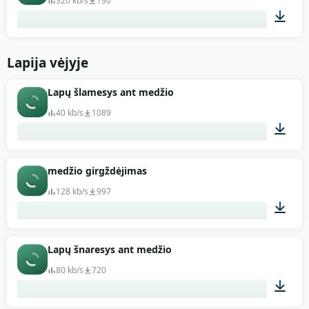
320 kb/s
190
00:44
Lapija vėjyje
Lapų šlamesys ant medžio
40 kb/s
1089
00:03
medžio girgždėjimas
128 kb/s
997
00:47
Lapų šnaresys ant medžio
80 kb/s
720