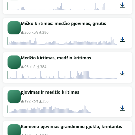
00:24
Miško kirtimas: medžio pjovimas, griūtis
205 kb/s
390
01:03
Medžio kirtimas, medžio kritimas
96 kb/s
384
00:37
pjovimas ir medžio kritimas
192 kb/s
356
00:14
Kamieno pjovimas grandininiu pjūklu, krintantis medi