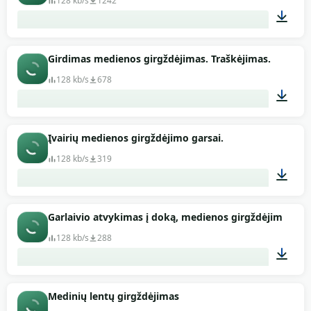
128 kb/s
1242
00:30
Girdimas medienos girgždėjimas. Traškėjimas.
128 kb/s
678
00:37
Įvairių medienos girgždėjimo garsai.
128 kb/s
319
00:57
Garlaivio atvykimas į doką, medienos girgždėjimas
128 kb/s
288
01:05
Medinių lentų girgždėjimas