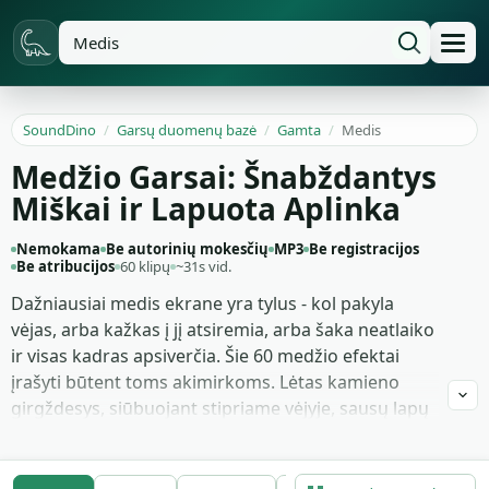
SoundDino
/
Garsų duomenų bazė
/
Gamta
/
Medis
Medžio Garsai: Šnabždantys
Miškai ir Lapuota Aplinka
Nemokama
Be autorinių mokesčių
MP3
Be registracijos
Be atribucijos
60 klipų
~31s vid.
Dažniausiai medis ekrane yra tylus - kol pakyla
vėjas, arba kažkas į jį atsiremia, arba šaka neatlaiko
ir visas kadras apsiverčia. Šie 60 medžio efektai
įrašyti būtent toms akimirkoms. Lėtas kamieno
girgždesys, siūbuojant stipriame vėjyje, sausų lapų
šiugždesys trimis intensyvumais, pilna virtimo
griūtis su kamieno traškesiu ir sunkaus smūgio
uodega bei nuolatinis aukštos lajos šnaresys,