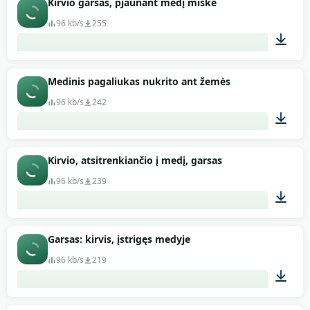
Kirvio garsas, pjaunant medį miške
96 kb/s
255
00:51
Medinis pagaliukas nukrito ant žemės
96 kb/s
242
00:01
Kirvio, atsitrenkiančio į medį, garsas
96 kb/s
239
00:01
Garsas: kirvis, įstrigęs medyje
96 kb/s
219