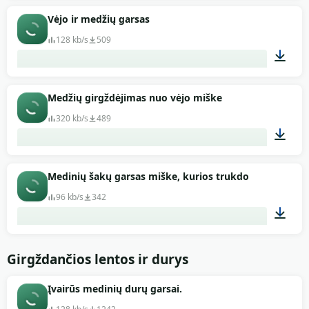
00:09
Vėjo ir medžių garsas
128 kb/s
509
01:30
Medžių girgždėjimas nuo vėjo miške
320 kb/s
489
01:07
Medinių šakų garsas miške, kurios trukdo
96 kb/s
342
00:09
Girgždančios lentos ir durys
Įvairūs medinių durų garsai.