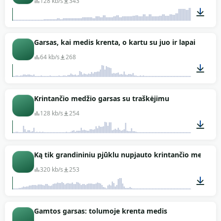
128 kb/s
343
00:28
Garsas, kai medis krenta, o kartu su juo ir lapai
64 kb/s
268
00:05
Krintančio medžio garsas su traškėjimu
128 kb/s
254
00:05
Ką tik grandininiu pjūklu nupjauto krintančio medžio 
320 kb/s
253
00:18
Gamtos garsas: tolumoje krenta medis