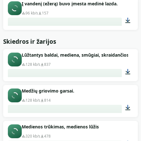
00:01
Į vandenį (ežerą) buvo įmesta medinė lazda.
96 kb/s
157
00:03
Skiedros ir žarijos
Lūžtantys baldai, mediena, smūgiai, skraidančios drož
128 kb/s
837
00:15
Medžių griovimo garsai.
128 kb/s
814
01:10
Medienos trūkimas, medienos lūžis
320 kb/s
478