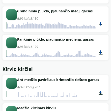
00:29
Grandininio pjūklo, pjaunančio medį, garsas
96 kb/s
180
01:52
Rankinio pjūklo, pjaunančio medieną, garsas
96 kb/s
179
00:03
Kirvio kirčiai
Ant medžio paviršiaus krintančio riešuto garsas
320 kb/s
707
00:02
Medžio kirtimas kirviu