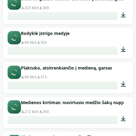
320 kb/s
369
00:01
Rodyklė įstrigo medyje
96 kb/s
324
00:01
Plaktuko, atsitrenkiančio į medieną, garsas
96 kb/s
313
00:01
Medienos kirtimas: nuvirtusio medžio šakų nupjovima
212 kb/s
260
00:29