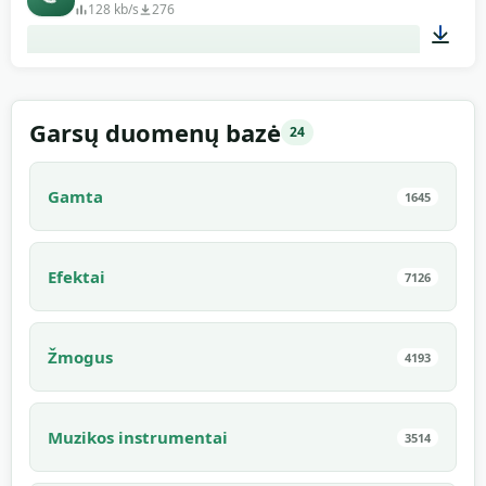
128 kb/s
276
00:18
Garsų duomenų bazė
24
Gamta
1645
Efektai
7126
Žmogus
4193
Muzikos instrumentai
3514