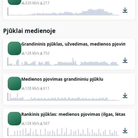
320 kb/s
217
00:08
Pjūklai medienoje
Grandininis pjūklas, užvedimas, medienos pjovimas, 
128 kb/s
752
02:48
Medienos pjovimas grandininiu pjūklu
128 kb/s
611
00:49
Rankinis pjūklas: medienos pjovimas (ilgas, lėtas)
128 kb/s
567