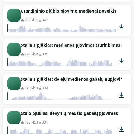
00:31
Grandininio pjūklo pjovimo medienai poveikis
192 kb/s
342
00:20
Stalinis pjūklas: medienos pjovimas (surinkimas)
128 kb/s
339
02:24
Stalinis pjūklas: dviejų medienos gabalų nupjovimas
128 kb/s
334
00:18
Stalo pjūklas: devynių medžio gabalų pjovimas
128 kb/s
331