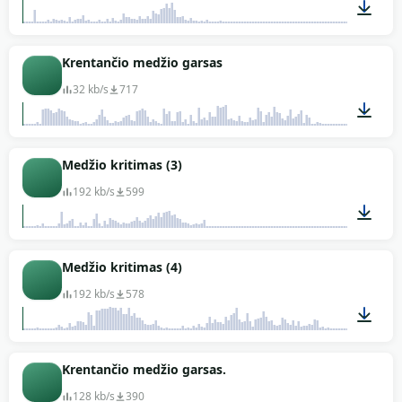
00:10
Krentančio medžio garsas
32 kb/s
717
00:03
Medžio kritimas (3)
192 kb/s
599
00:11
Medžio kritimas (4)
192 kb/s
578
00:30
Krentančio medžio garsas.
128 kb/s
390