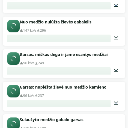
00:53
Nuo medžio nulūžta žievės gabalėlis
147 kb/s
296
00:04
Garsas: miškas dega ir jame esantys medžiai
96 kb/s
249
02:02
Garsas: nuplėšta žievė nuo medžio kamieno
96 kb/s
237
00:04
Sulaužyto medžio gabalo garsas