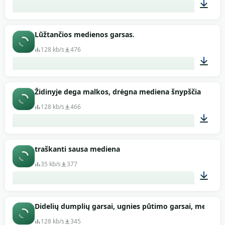
00:44
Lūžtančios medienos garsas.
128 kb/s
476
00:07
Židinyje dega malkos, drėgna mediena šnypščia
128 kb/s
466
00:58
traškanti sausa mediena
35 kb/s
377
00:01
Didelių dumplių garsai, ugnies pūtimo garsai, medien
128 kb/s
345