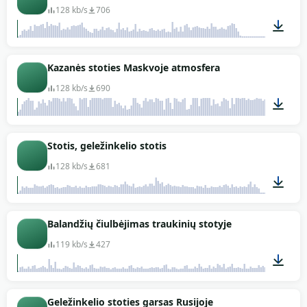
128 kb/s
706
00:52
Kazanės stoties Maskvoje atmosfera
128 kb/s
690
15:29
Stotis, geležinkelio stotis
128 kb/s
681
02:04
Balandžių čiulbėjimas traukinių stotyje
119 kb/s
427
00:36
Geležinkelio stoties garsas Rusijoje