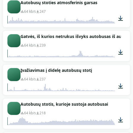
Autobusų stoties atmosferinis garsas
64 kb/s
247
01:56
Gatvės, iš kurios netrukus išvyks autobusas iš autobus
64 kb/s
239
01:56
Įvažiavimas į didelę autobusų stotį
64 kb/s
237
02:48
Autobusų stotis, kurioje sustoja autobusai
64 kb/s
218