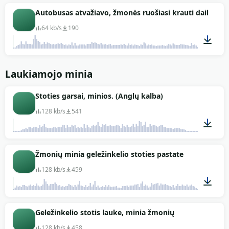
01:47
Autobusas atvažiavo, žmonės ruošiasi krauti daiktus.
64 kb/s
190
02:03
Laukiamojo minia
Stoties garsai, minios. (Anglų kalba)
128 kb/s
541
00:43
Žmonių minia geležinkelio stoties pastate
128 kb/s
459
01:59
Geležinkelio stotis lauke, minia žmonių
128 kb/s
458