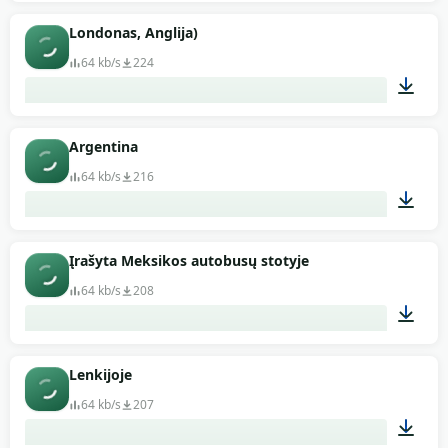
01:33
Londonas, Anglija)
64 kb/s
224
01:34
Argentina
64 kb/s
216
03:00
Įrašyta Meksikos autobusų stotyje
64 kb/s
208
02:01
Lenkijoje
64 kb/s
207