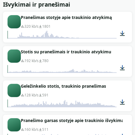
02:04
Išvykimai ir pranešimai
Pranešimas stotyje apie traukinio atvykimą
320 kb/s
1801
00:06
Stotis su pranešimais ir traukinio atvykimu
192 kb/s
780
04:23
Geležinkelio stotis, traukinio pranešimas
128 kb/s
591
00:41
Pranešimo garsas stotyje apie traukinio išvykimą
160 kb/s
511