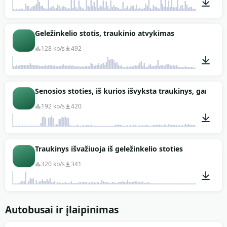
00:22
Geležinkelio stotis, traukinio atvykimas
128 kb/s
492
04:11
Senosios stoties, iš kurios išvyksta traukinys, garsas
192 kb/s
420
01:33
Traukinys išvažiuoja iš geležinkelio stoties
320 kb/s
341
01:51
Autobusai ir įlaipinimas