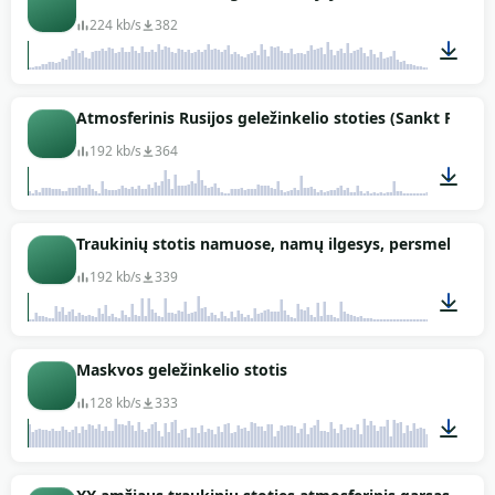
224 kb/s
382
01:15
Atmosferinis Rusijos geležinkelio stoties (Sankt Peter
192 kb/s
364
02:06
Traukinių stotis namuose, namų ilgesys, persmelktas
192 kb/s
339
00:29
Maskvos geležinkelio stotis
128 kb/s
333
03:04