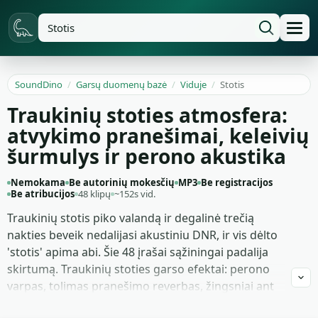
SoundDino
/
Garsų duomenų bazė
/
Viduje
/
Stotis
Traukinių stoties atmosfera:
atvykimo pranešimai, keleivių
šurmulys ir perono akustika
Nemokama
Be autorinių mokesčių
MP3
Be registracijos
Be atribucijos
48 klipų
~152s vid.
Traukinių stotis piko valandą ir degalinė trečią
nakties beveik nedalijasi akustiniu DNR, ir vis dėlto
'stotis' apima abi. Šie 48 įrašai sąžiningai padalija
skirtumą. Traukinių stoties garso efektai: perono
varpas, tolimas pranešimo reverbas, žingsniai ant
terraco, pneumatinių durų gaudimas užsidarant