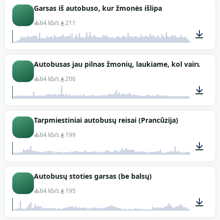
01:41
Garsas iš autobuso, kur žmonės išlipa
64 kb/s
211
00:50
Autobusas jau pilnas žmonių, laukiame, kol vairuotojas
64 kb/s
206
01:42
Tarpmiestiniai autobusų reisai (Prancūzija)
64 kb/s
199
01:45
Autobusų stoties garsas (be balsų)
64 kb/s
195