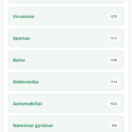
Virusiniai
1275
Sportas
1171
Baisu
1168
Elektronika
1114
Automobiliai
1022
Naminiai gyvūnai
994