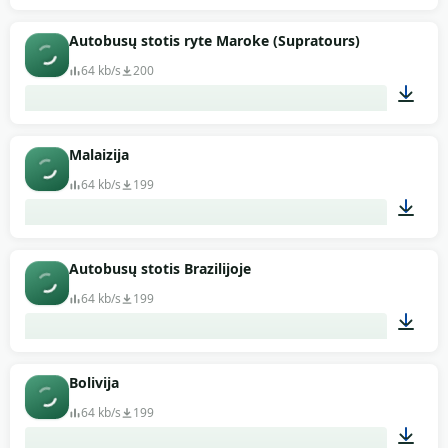
03:00
Autobusų stotis ryte Maroke (Supratours)
64 kb/s
200
01:20
Malaizija
64 kb/s
199
00:53
Autobusų stotis Brazilijoje
64 kb/s
199
02:00
Bolivija
64 kb/s
199