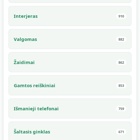
Interjeras
910
Valgomas
882
Žaidimai
862
Gamtos reiškiniai
853
Išmanieji telefonai
759
Šaltasis ginklas
671