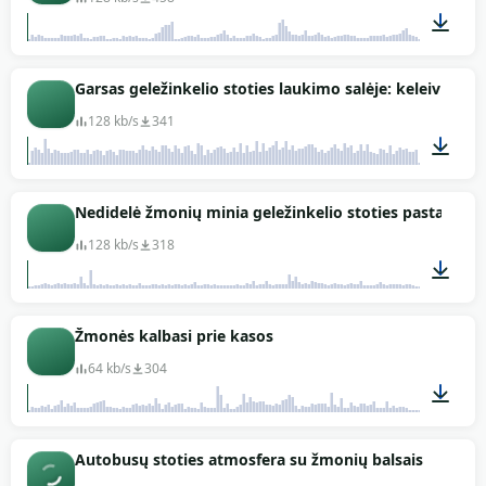
06:56
Garsas geležinkelio stoties laukimo salėje: keleiviai
128 kb/s
341
01:22
Nedidelė žmonių minia geležinkelio stoties pastate
128 kb/s
318
01:24
Žmonės kalbasi prie kasos
64 kb/s
304
01:59
Autobusų stoties atmosfera su žmonių balsais