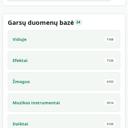
01:26
Garsų duomenų bazė
24
Viduje
1168
Efektai
7126
Žmogus
4193
Muzikos instrumentai
3514
Daiktai
3120