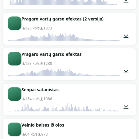
00:06
Pragaro vartų garso efektas (2 versija)
128 kb/s
1373
00:08
Pragaro vartų garso efektas
128 kb/s
1230
00:08
Senpai satanistas
154 kb/s
1086
00:03
Velnio balsas iš olos
64 kb/s
973