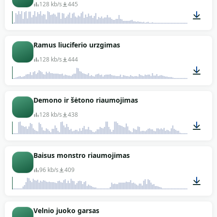
128 kb/s
445
00:09
Ramus liuciferio urzgimas
128 kb/s
444
00:29
Demono ir šėtono riaumojimas
128 kb/s
438
01:12
Baisus monstro riaumojimas
96 kb/s
409
00:05
Velnio juoko garsas