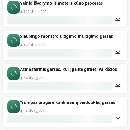
00:40
Velnio išvarymo iš moters kūno procesas
183 kb/s
303
00:57
Siaubingo monstro urzgimo ir urzgimo garsas
128 kb/s
301
00:51
Atmosferinis garsas, kurį galite girdėti vaikščiodami pr
64 kb/s
289
00:56
Trumpas pragare kankinamų vaiduoklių garsas
64 kb/s
276