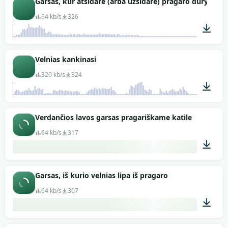
Garsas, kur atsidarė (arba užsidarė) pragaro durys
64 kb/s
326
00:17
Velnias kankinasi
320 kb/s
324
00:22
Verdančios lavos garsas pragariškame katile
64 kb/s
317
01:24
Garsas, iš kurio velnias lipa iš pragaro
64 kb/s
307