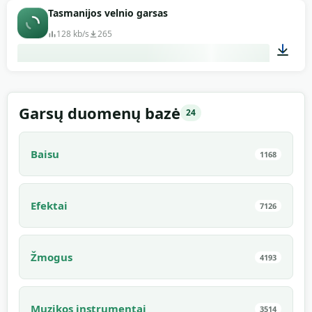
00:12
Tasmanijos velnio garsas
128 kb/s
265
00:13
Garsų duomenų bazė
24
Baisu
1168
Efektai
7126
Žmogus
4193
Muzikos instrumentai
3514