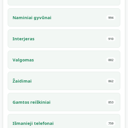
Naminiai gyvūnai
994
Interjeras
910
Valgomas
882
Žaidimai
862
Gamtos reiškiniai
853
Išmanieji telefonai
759