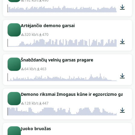
192 kb/s
490
01:00
Artėjančio demono garsai
320 kb/s
470
02:08
Šnabždančių velnių garsas pragare
64 kb/s
463
00:19
Demono riksmai žmogaus kūne ir egzorcizmo garsai
128 kb/s
447
00:33
Juoko bruožas