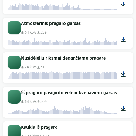
00:46
Atmosferinis pragaro garsas
64 kb/s
539
04:59
Nusidėjėlių riksmai degančiame pragare
24 kb/s
511
00:39
Iš pragaro pasigirdo velnio kvėpavimo garsas
64 kb/s
509
00:37
Kaukia iš pragaro