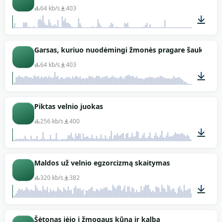
64 kb/s
403
00:33
Garsas, kuriuo nuodėmingi žmonės pragare šaukia, kai 
64 kb/s
403
01:02
Piktas velnio juokas
256 kb/s
400
00:06
Maldos už velnio egzorcizmą skaitymas
320 kb/s
382
04:30
Šėtonas įėjo į žmogaus kūną ir kalba