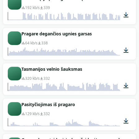
192 kb/s
339
00:27
Pragare degančios ugnies garsas
64 kb/s
338
01:08
Tasmanijos velnio šauksmas
320 kb/s
332
00:11
Pasityčiojimas iš pragaro
129 kb/s
332
00:23