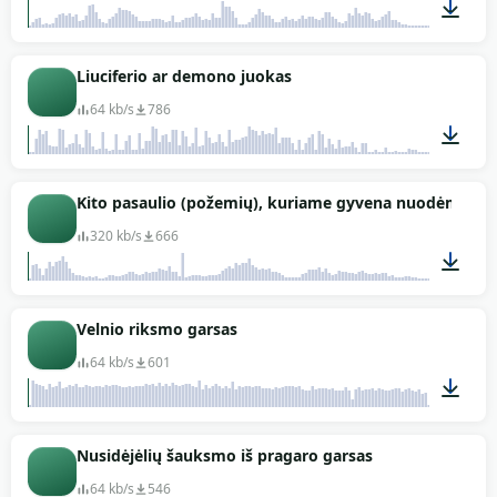
01:45
Liuciferio ar demono juokas
64 kb/s
786
00:07
Kito pasaulio (požemių), kuriame gyvena nuodėmingi m
320 kb/s
666
01:04
Velnio riksmo garsas
64 kb/s
601
00:05
Nusidėjėlių šauksmo iš pragaro garsas
64 kb/s
546