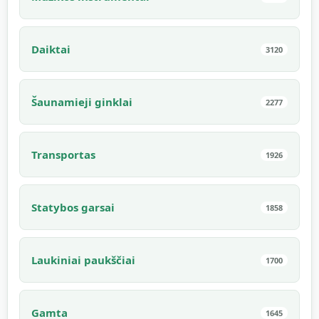
Daiktai
3120
Šaunamieji ginklai
2277
Transportas
1926
Statybos garsai
1858
Laukiniai paukščiai
1700
Gamta
1645