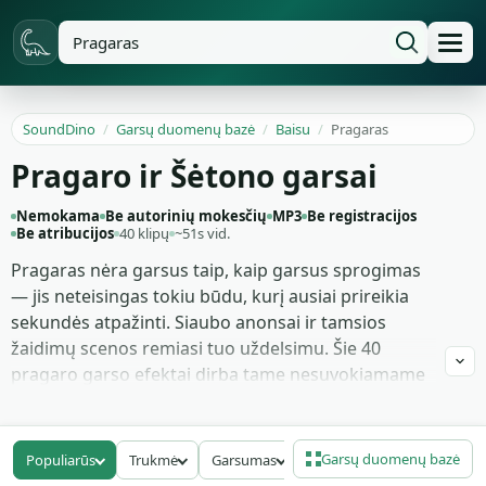
SoundDino
/
Garsų duomenų bazė
/
Baisu
/
Pragaras
Pragaro ir Šėtono garsai
Nemokama
Be autorinių mokesčių
MP3
Be registracijos
Be atribucijos
40 klipų
~51s vid.
Pragaras nėra garsus taip, kaip garsus sprogimas
— jis neteisingas tokiu būdu, kurį ausiai prireikia
sekundės atpažinti. Siaubo anonsai ir tamsios
žaidimų scenos remiasi tuo uždelsimu. Šie 40
pragaro garso efektai dirba tame nesuvokiamame
registre: žemi demoniški riaumojimai, nešami žemų
dažnių, šnabždami balsai mirusiomis kalbomis,
tolimos kankinamos raudos, sieros ugnies
Garsų duomenų bazė
Populiarūs
Trukmė
Garsumas
Bitų sparta
traškesiai ir lėtai kylantys akcentai, šiek tiek skolingi