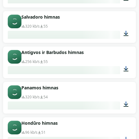
01:03
Salvadoro himnas
320 kb/s
55
04:22
Antigvos ir Barbudos himnas
256 kb/s
55
01:01
Panamos himnas
320 kb/s
54
01:12
Hondūro himnas
96 kb/s
51