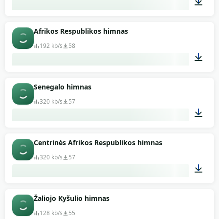
01:05
Afrikos Respublikos himnas
192 kb/s
58
01:11
Senegalo himnas
320 kb/s
57
01:47
Centrinės Afrikos Respublikos himnas
320 kb/s
57
01:12
Žaliojo Kyšulio himnas
128 kb/s
55