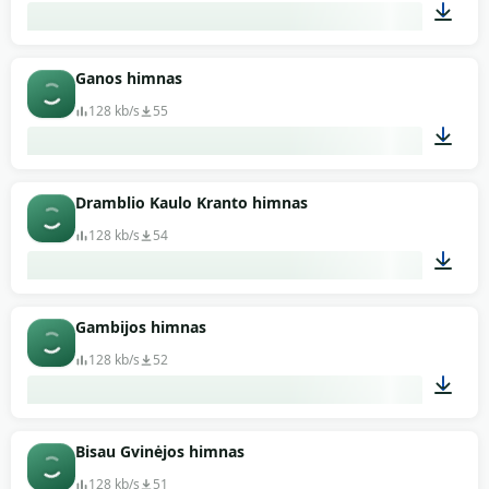
01:05
Ganos himnas
128 kb/s
55
00:58
Dramblio Kaulo Kranto himnas
128 kb/s
54
01:09
Gambijos himnas
128 kb/s
52
01:20
Bisau Gvinėjos himnas
128 kb/s
51