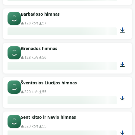
01:50
Barbadoso himnas
128 kb/s
57
01:19
Grenados himnas
128 kb/s
56
01:01
Šventosios Liucijos himnas
320 kb/s
55
02:03
Sent Kitso ir Nevio himnas
320 kb/s
55