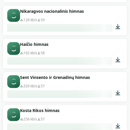
00:49
Nikaragvos nacionalinis himnas
128 kb/s
59
01:19
Haičio himnas
192 kb/s
58
04:50
Sent Vinsento ir Grenadinų himnas
320 kb/s
57
00:56
Kosta Rikos himnas
256 kb/s
57