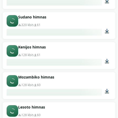
01:59
Sudano himnas
320 kb/s
61
00:38
Kenijos himnas
128 kb/s
61
00:41
Mozambiko himnas
128 kb/s
60
02:52
Lesoto himnas
128 kb/s
60