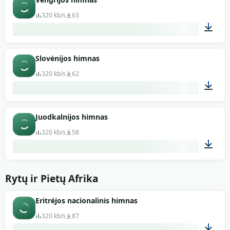
320 kb/s
63
02:10
Slovėnijos himnas
320 kb/s
62
01:34
Juodkalnijos himnas
320 kb/s
58
02:20
Rytų ir Pietų Afrika
Eritrėjos nacionalinis himnas
320 kb/s
87