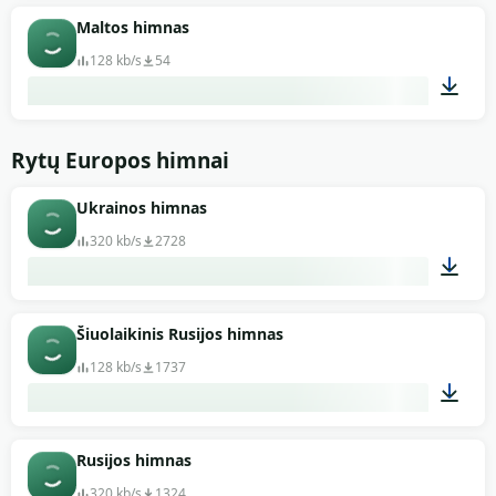
00:45
Maltos himnas
128 kb/s
54
00:49
Rytų Europos himnai
Ukrainos himnas
320 kb/s
2728
01:52
Šiuolaikinis Rusijos himnas
128 kb/s
1737
03:33
Rusijos himnas
320 kb/s
1324