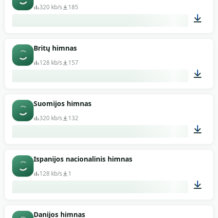
320 kb/s
185
01:51
Britų himnas
128 kb/s
157
00:34
Suomijos himnas
320 kb/s
132
02:10
Ispanijos nacionalinis himnas
128 kb/s
1
01:02
Danijos himnas