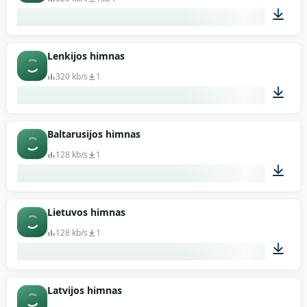
04:02
Lenkijos himnas
320 kb/s
1
02:36
Baltarusijos himnas
128 kb/s
1
03:32
Lietuvos himnas
128 kb/s
1
01:39
Latvijos himnas