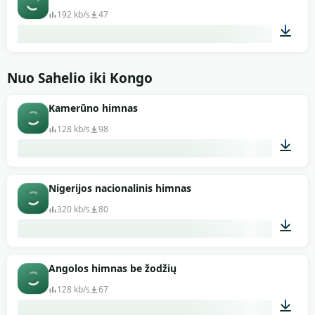
192 kb/s
47
01:43
Nuo Sahelio iki Kongo
Kamerūno himnas
128 kb/s
98
00:58
Nigerijos nacionalinis himnas
320 kb/s
80
01:02
Angolos himnas be žodžių
128 kb/s
67