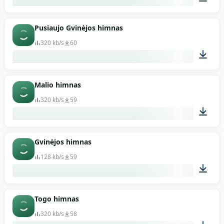
01:28
Pusiaujo Gvinėjos himnas
320 kb/s
60
01:33
Malio himnas
320 kb/s
59
03:54
Gvinėjos himnas
128 kb/s
59
01:04
Togo himnas
320 kb/s
58