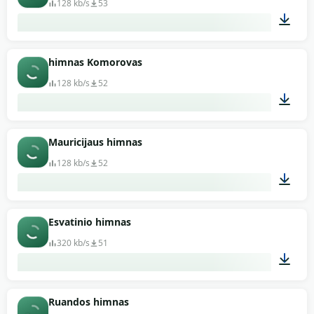
128 kb/s
53
01:08
himnas Komorovas
128 kb/s
52
01:36
Mauricijaus himnas
128 kb/s
52
00:59
Esvatinio himnas
320 kb/s
51
02:14
Ruandos himnas