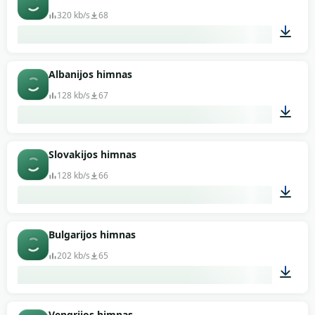
320 kb/s
68
02:26
Albanijos himnas
128 kb/s
67
01:52
Slovakijos himnas
128 kb/s
66
01:22
Bulgarijos himnas
202 kb/s
65
01:30
Vengrijos himnas