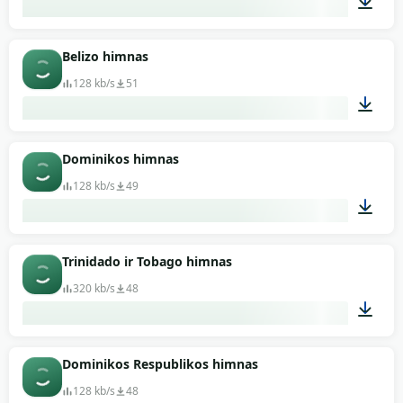
02:39
Belizo himnas
128 kb/s
51
02:42
Dominikos himnas
128 kb/s
49
00:49
Trinidado ir Tobago himnas
320 kb/s
48
00:33
Dominikos Respublikos himnas
128 kb/s
48