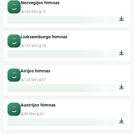
01:11
Norvegijos himnas
320 kb/s
75
03:16
Liuksemburgo himnas
131 kb/s
74
03:00
Airijos himnas
128 kb/s
67
01:05
Austrijos himnas
80 kb/s
67