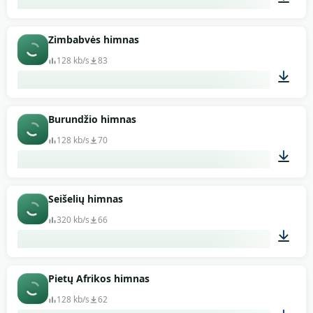
02:02
Zimbabvės himnas
128 kb/s
83
02:13
Burundžio himnas
128 kb/s
70
01:52
Seišelių himnas
320 kb/s
66
00:35
Pietų Afrikos himnas
128 kb/s
62