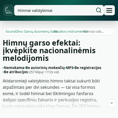
SoundDino
/
Garsų duomenų bazė
/
Muzikos instrumentai
/
Himnai valstybiniai
Himnų garso efektai:
įkvėpkite nacionalinėmis
melodijomis
Nemokama
Be autorinių mokesčių
MP3
Be registracijos
Be atribucijos
257 klipų
~112s vid.
Atidaromieji valstybinio himno taktai sukurti būti
atpažintais per dvi sekundes — tai visa formos
esmė, ir todėl himnai bei iškilmingos fanfaros
dalijasi specifiniu žalvario ir perkusijos registru,
kurio nenaudoja joks kitas žanras. Šie 257 himnų
klipai išnaudoja tą žodyną: valstybinių giesmių