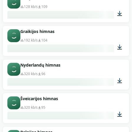
128 kb/s
109
01:19
Graikijos himnas
192 kb/s
104
00:59
Nyderlandų himnas
320 kb/s
96
00:53
Šveicarijos himnas
320 kb/s
95
01:37