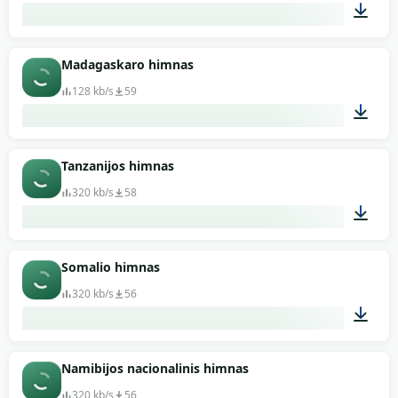
02:03
Madagaskaro himnas
128 kb/s
59
01:02
Tanzanijos himnas
320 kb/s
58
01:37
Somalio himnas
320 kb/s
56
01:46
Namibijos nacionalinis himnas
320 kb/s
56