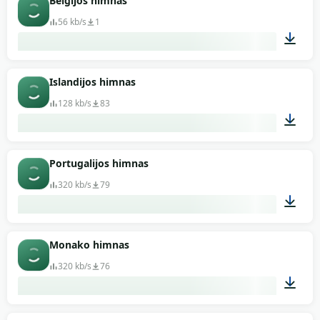
Belgijos himnas
56 kb/s
1
02:07
Islandijos himnas
128 kb/s
83
01:39
Portugalijos himnas
320 kb/s
79
03:26
Monako himnas
320 kb/s
76