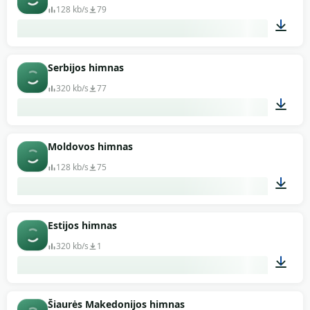
128 kb/s
79
02:59
Serbijos himnas
320 kb/s
77
01:13
Moldovos himnas
128 kb/s
75
01:51
Estijos himnas
320 kb/s
1
01:40
Šiaurės Makedonijos himnas