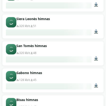
01:03
Siera Leonės himnas
320 kb/s
51
00:57
San Tomės himnas
320 kb/s
48
03:03
Gabono himnas
128 kb/s
45
01:45
Bisau himnas