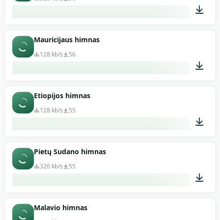
01:39
Mauricijaus himnas
128 kb/s
56
00:40
Etiopijos himnas
128 kb/s
55
01:13
Pietų Sudano himnas
320 kb/s
55
01:18
Malavio himnas