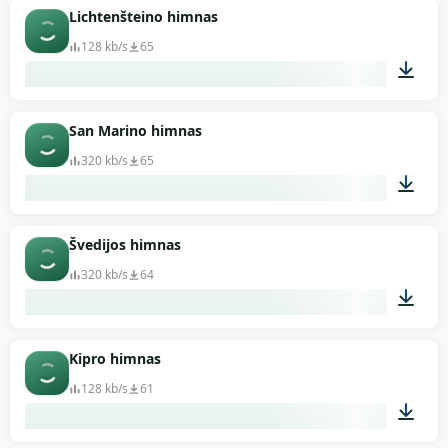
04:12
Lichtenšteino himnas
128 kb/s
65
01:08
San Marino himnas
320 kb/s
65
01:49
Švedijos himnas
320 kb/s
64
01:29
Kipro himnas
128 kb/s
61