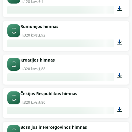
128 kb/s
1
01:46
Rumunijos himnas
320 kb/s
92
03:44
Kroatijos himnas
320 kb/s
88
02:22
Čekijos Respublikos himnas
320 kb/s
80
01:14
Bosnijos ir Hercegovinos himnas