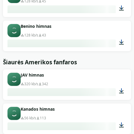
128 kb/s
45
01:01
Benino himnas
128 kb/s
43
01:08
Šiaurės Amerikos fanfaros
JAV himnas
320 kb/s
342
04:13
Kanados himnas
56 kb/s
113