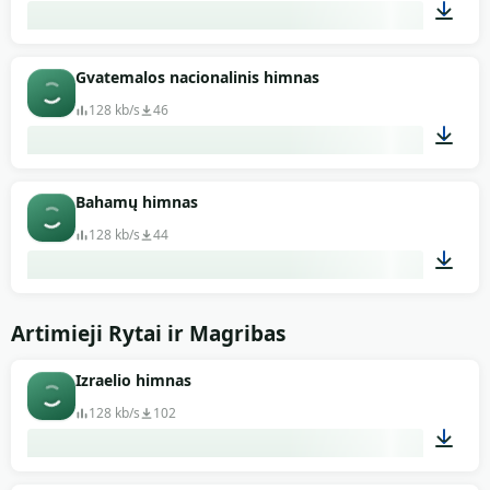
01:37
Gvatemalos nacionalinis himnas
128 kb/s
46
04:26
Bahamų himnas
128 kb/s
44
01:15
Artimieji Rytai ir Magribas
Izraelio himnas
128 kb/s
102