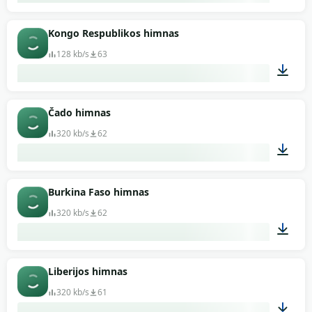
01:22
Kongo Respublikos himnas
128 kb/s
63
01:15
Čado himnas
320 kb/s
62
01:14
Burkina Faso himnas
320 kb/s
62
02:36
Liberijos himnas
320 kb/s
61