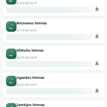
320 kb/s
50
02:52
Botsvanos himnas
128 kb/s
50
01:23
Džibučio himnas
320 kb/s
49
00:46
Ugandos himnas
320 kb/s
47
00:29
Zambijos himnas