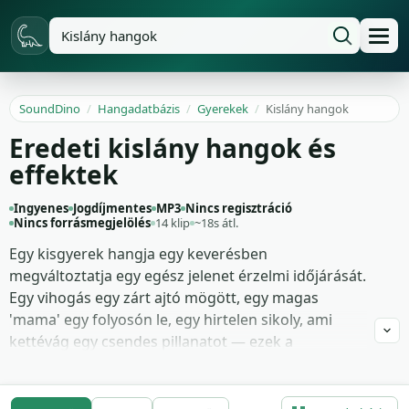
SoundDino
/
Hangadatbázis
/
Gyerekek
/
Kislány hangok
Eredeti kislány hangok és
effektek
Ingyenes
Jogdíjmentes
MP3
Nincs regisztráció
Nincs forrásmegjelölés
14 klip
~18s átl.
Egy kisgyerek hangja egy keverésben
megváltoztatja egy egész jelenet érzelmi időjárását.
Egy vihogás egy zárt ajtó mögött, egy magas
'mama' egy folyosón le, egy hirtelen sikoly, ami
kettévág egy csendes pillanatot — ezek a
leghatásosabb egylövésesek közül, amiket egy
hangtervező elhelyezhet. Az animátorok értük
nyúlnak, amikor egy rajzolt karakternek élőnek kell