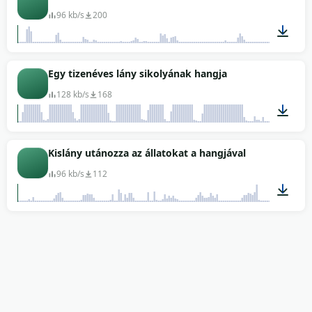
96 kb/s
200
00:04
Egy tizenéves lány sikolyának hangja
128 kb/s
168
00:10
Kislány utánozza az állatokat a hangjával
96 kb/s
112
00:16