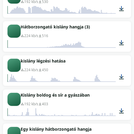
192 kb/s
530
00:16
Hátborzongató kislány hangja (3)
224 kb/s
516
00:19
kislány légzési hatása
224 kb/s
450
00:31
Kislány boldog és sír a gyászában
192 kb/s
403
00:23
Egy kislány hátborzongató hangja