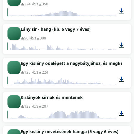
224 kb/s
358
00:20
Lány sír - hang (kb. 6 vagy 7 éves)
96 kb/s
300
00:36
Egy kislány odalépett a nagybátyjához, és megkért, hog
128 kb/s
224
00:22
Kislányok sírnak és mentenek
128 kb/s
207
00:02
Egy kislány nevetésének hangja (5 vagy 6 éves)