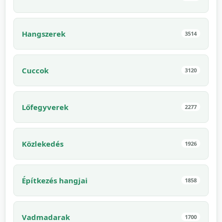
Hangszerek
3514
Cuccok
3120
Lőfegyverek
2277
Közlekedés
1926
Építkezés hangjai
1858
Vadmadarak
1700