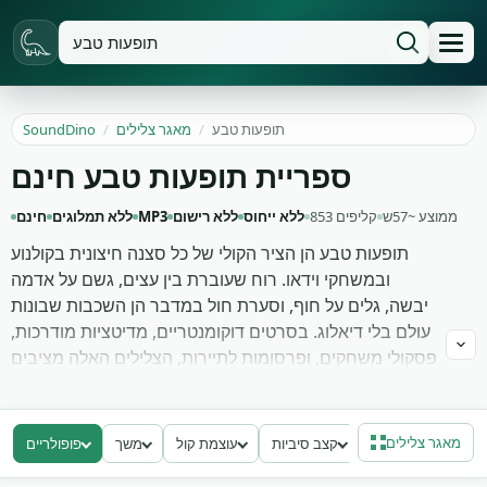
תופעות טבע
/
מאגר צלילים
/
SoundDino
ספריית תופעות טבע חינם
ממוצע ~57ש
853 קליפים
ללא ייחוס
ללא רישום
MP3
ללא תמלוגים
חינם
תופעות טבע הן הציר הקולי של כל סצנה חיצונית בקולנוע
ובמשחקי וידאו. רוח שעוברת בין עצים, גשם על אדמה
יבשה, גלים על חוף, וסערת חול במדבר הן השכבות שבונות
עולם בלי דיאלוג. בסרטים דוקומנטריים, מדיטציות מודרכות,
פסקולי משחקים, ופרסומות לתיירות, הצלילים האלה מציבים
את הצופה במקום שלא ניתן להגיע אליו בדרך אחרת. אתה
משתמש בהם כדי לתת לפרויקט אווירה אמיתית של עולם
פתוח ונרחב.
מאגר צלילים
קצב סיביות
עוצמת קול
משך
פופולריים
הספרייה כוללת 853 הקלטות שדה: רעמים רחוקים, רוחות