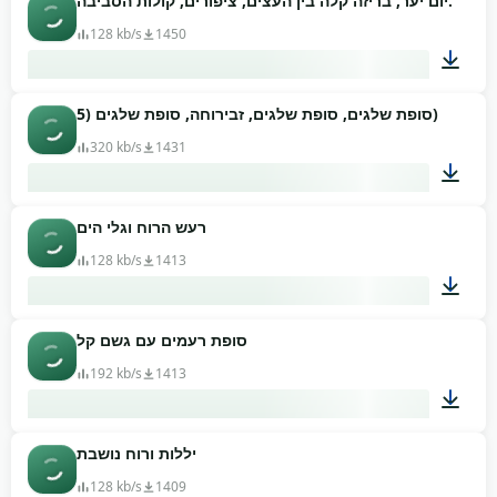
יום יער, בריזה קלה בין העצים, ציפורים, קולות הסביבה.
03:40
128 kb/s
1450
סופת שלגים, סופת שלגים, זבירוחה, סופת שלגים (5)
02:03
320 kb/s
1431
רעש הרוח וגלי הים
01:10
128 kb/s
1413
סופת רעמים עם גשם קל
01:34
192 kb/s
1413
יללות ורוח נושבת
03:36
128 kb/s
1409