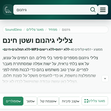
גיהנום
/
מפחיד
/
מאגר צלילים
/
SoundDino
צלילי גיהנום ושטן חינם
ממוצע ~51ש
40 קליפים
ללא ייחוס
ללא רישום
MP3
ללא תמלוגים
חינם
צלילי גיהנום מספרים סיפור בלי מילים. הם רומזים על עונש,
על אש בלתי נראית, על ישות אפלה שמסתתרת מעבר
לפריים. עורך טוב משתמש בהם כדי לבנות מתח לפני
שהמפלצת נחשפת, או כדי להעמיס משקל על סצנת חלום.
הצליל כאן עושה עבודה שהוויזואל לבדו לא יכול.
בספריה תמצא 40 סמפלים של נהמות עומק, רוחות תופת,
וקולות לא־אנושיים שניתן לערבל לתוך פסקול אימה או
מאגר צלילים
קצב סיביות
עוצמת קול
משך
פופולריים
טריילר. הם עובדים נהדר מתחת ללייר של מוזיקה
אטמוספרית או כלייר ראשי בסצנת התעוררות מסיוט. הורד