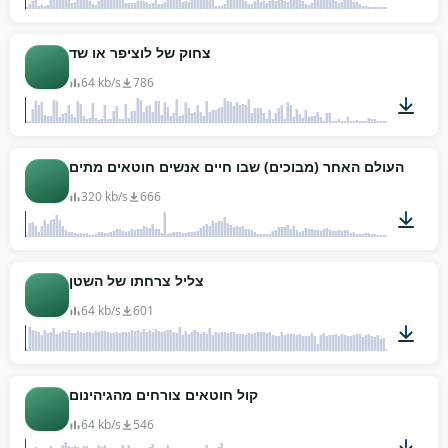
01:45
צחוק של לוציפר או שד
64 kb/s
786
00:07
צליל העולם האחר (מבוכים) שבו חיים אנשים חוטאים מתים
320 kb/s
666
01:04
צליל צרחתו של השטן
64 kb/s
601
00:05
קול חוטאים צורחים מהגיהינום
64 kb/s
546