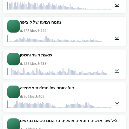
00:09
נהמה רגועה של לוציפר
128 kb/s
444
00:29
שאגת השד והשטן
128 kb/s
438
01:12
קול צווחה של מפלצת מפחידה
96 kb/s
409
00:05
הצליל שבו אנשים חוטאים צועקים בגיהנום כשהם נפגעים