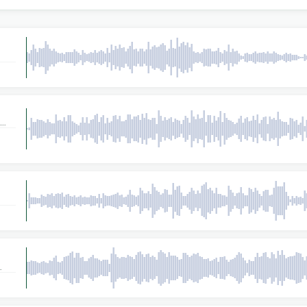
una
bient
e
.
rnos
 y
ce
s a