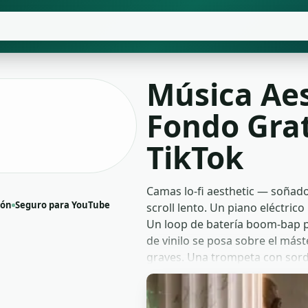
Música Aes
Fondo Grat
TikTok
Camas lo-fi aesthetic — soñad
ión
Seguro para YouTube
scroll lento. Un piano eléctric
Un loop de batería boom-bap po
de vinilo se posa sobre el máste
graves. Una trompeta con sordi
Los tempos van de 70 a 90 BPM
jazzístico y secciones de loop
in y fade out limpios para cualq