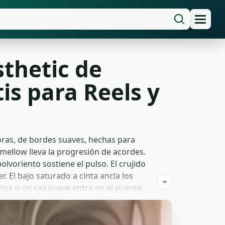
thetic de
is para Reels y
oras, de bordes suaves, hechas para
o mellow lleva la progresión de acordes.
lvoriento sostiene el pulso. El crujido
r. El bajo saturado a cinta ancla los
na o un sax suave entra en el puente.
 en séptimas menores con tinte
 de ocho compases. Las pistas hacen fade
uier duración de clip.