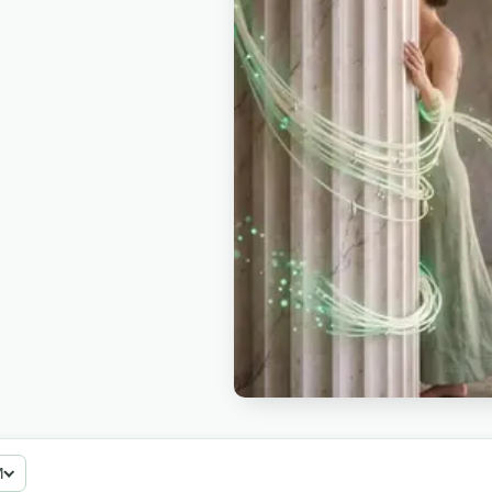
Creadores de Instagram las pon
rutinas matinales. Editores de
aesthetic-day-in-my-life. Cread
moodboards y pins de room-tou
dejan en bloques pomodoro. Ta
flat-lays de bullet-journal. Ver t
M