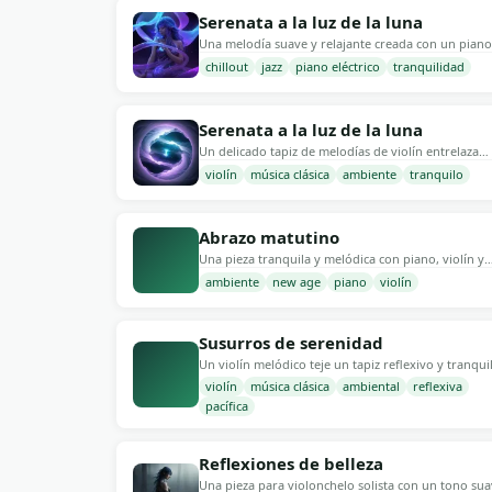
65 BPM.
Serenata a la luz de la luna
Una melodía suave y relajante creada con un piano
eléctrico. Inspirada en los estilos chillout y jazz, est
chillout
jazz
piano eléctrico
tranquilidad
99 BPM
128 kb/s
2
pieza evoca un ambiente sereno y tranquilo, perfe
para relajarse por la noche o disfrutar de una cena
romántica. BPM: 65.
Serenata a la luz de la luna
Un delicado tapiz de melodías de violín entrelaza
elementos clásicos y ambientales, evocando una
violín
música clásica
ambiente
tranquilo
144 BPM
128 kb/s
2
atmósfera serena. Ideal para tardes tranquilas o
momentos de reflexión, esta pieza fluye suavement
creando un paisaje sonoro tranquilo a 60 BPM.
Abrazo matutino
Una pieza tranquila y melódica con piano, violín y
sintetizadores suaves. Crea un ambiente sereno y
ambiente
new age
piano
violín
129 BPM
128 kb/s
132
relajante, perfecto para la relajación o la meditació
ritmo de 65 BPM guía al oyente a través de un viaj
tranquilo.
Susurros de serenidad
Un violín melódico teje un tapiz reflexivo y tranqui
envolviendo a los oyentes en una mezcla de músic
violín
música clásica
ambiental
reflexiva
92 BPM
128 kb/s
1
clásica y ambiental. Esta pista es perfecta para sesi
pacífica
de meditación, clases de yoga o momentos tranqui
de reflexión. BPM: 60.
Reflexiones de belleza
Una pieza para violonchelo solista con un tono sua