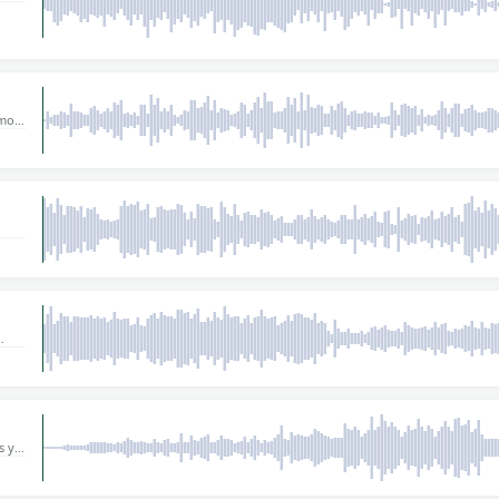
les,
 a
omo
erna.
 60
ente
a su
folk
 hace
o un
s y
s
ra