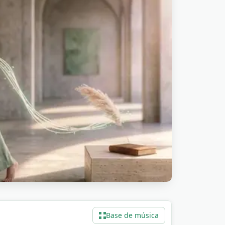
en bajo reels de outfit-of-the-day y
 TikTok las loopean en montajes
ores de Pinterest las usan detrás de
r. Streamers de study-with-me las
mbién encaja en vídeos de journaling y
ambién lo-fi o chill.
Base de música