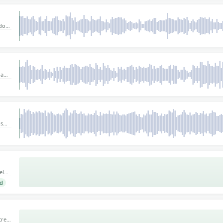
dos
edad
s de
da
sfera
os
.
os
elo
ad
un
ión o
crea