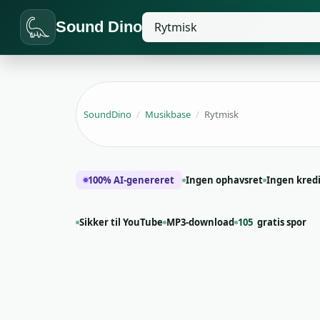
Sound Dino
SoundDino
/
Musikbase
/
Rytmisk
100% AI-genereret
Ingen ophavsret
Ingen kred
Sikker til YouTube
MP3-download
105
gratis spor