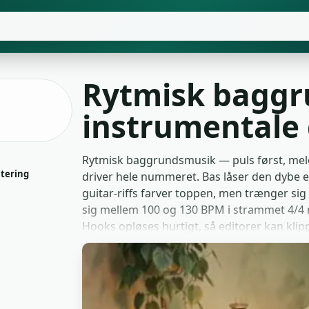
Rytmisk bagg
instrumentale 
Rytmisk baggrundsmusik — puls først, mel
itering
driver hele nummeret. Bas låser den dybe en
guitar-riffs farver toppen, men trænger si
sig mellem 100 og 130 BPM i strammet 4/4 m
Hooks opløses hurtigt, så editorer kan kli
Fitness-skabere lægger den under workout-
danse-koreografer looper den gennem øve-c
medier. Gaming-YouTubere bedder den und
opsummeringer på tværs af titler. Produkt