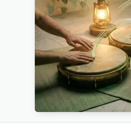
tempo og side-by-side-tests, og e-commerce
demoer. Passer også til madlavnings-shorts,
fashion-reels. Se også dance eller energetic