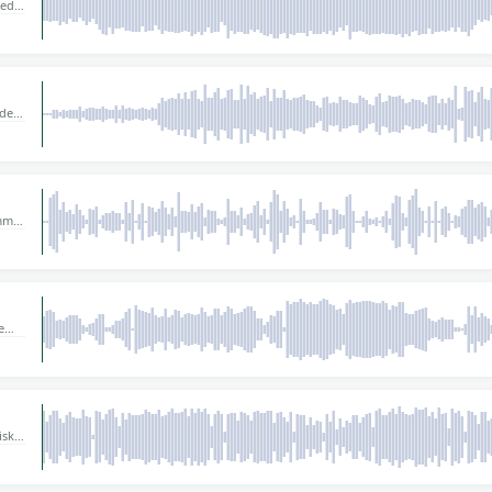
med
nth-
abil
lde
lbas
ommer
unky
ver
æde.
e
ende
 Med
ffs
.
isk
Dets