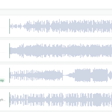
ge
0
ller
nzy
yb,
og