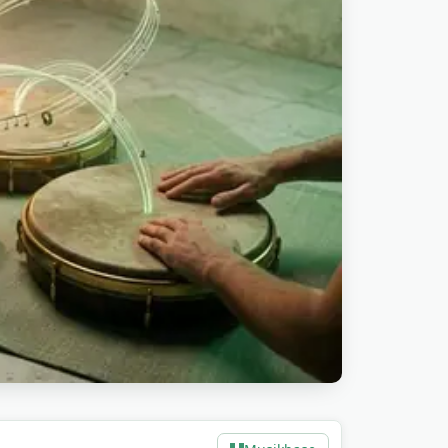
-brands klipper den ind i feature-
 time-lapse-byggerier og street-style
.