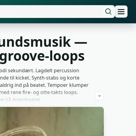
rundsmusik —
groove-loops
odi sekundært. Lagdelt percussion
de til kicket. Synth-stabs og korte
g aldrig ind på beatet. Tempoer klumper
ed rene fire- og otte-takts loops.
ppe på downbeatet.
reels og HIIT-timer-videoer, mens
uts og challenge-klip på sociale
er hurtige montage-edits og speedrun-
-anmeldere kører den bag unboxing-