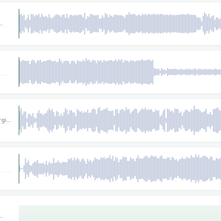
t til
t til
t
f en
gi.
 men
ves
.
e
lket