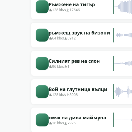
Ръмжене на тигър
128 kb/s
17646
ръмжещ звук на бизони
64 kb/s
8912
Силният рев на слон
96 kb/s
1
Вой на глутница вълци
128 kb/s
8008
смях на дива маймуна
16 kb/s
7925