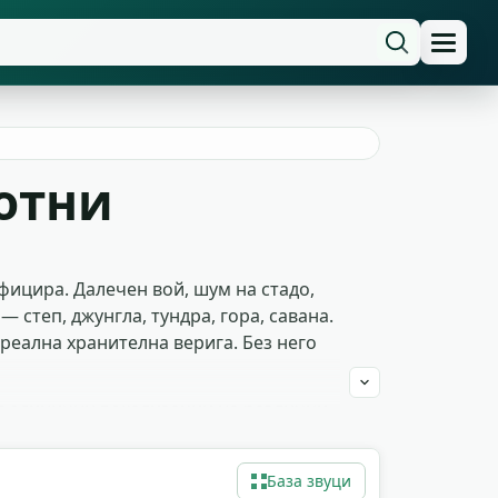
отни
ицира. Далечен вой, шум на стадо,
степ, джунгла, тундра, гора, савана.
реална хранителна верига. Без него
 с единични вокализации на различни
те ги зацикват като survival фон в
ъква в детски урок за
База звуци
 без лиценз и без атрибуция.