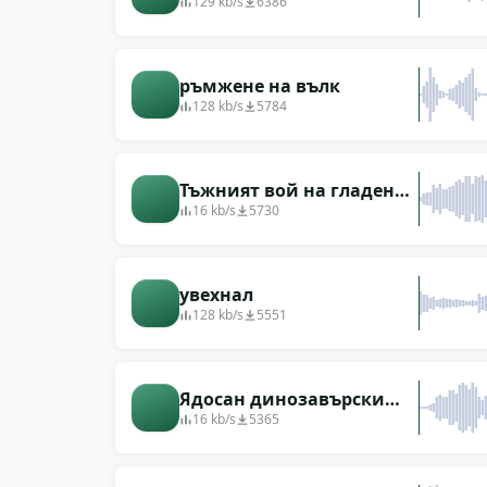
129 kb/s
6386
ръмжене на вълк
128 kb/s
5784
Тъжният вой на гладен
вълк
16 kb/s
5730
увехнал
128 kb/s
5551
Ядосан динозавърски
вик
16 kb/s
5365