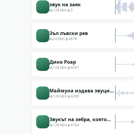
звук на заек
128 kb/s
5
Зъл лъвски рев
24 kb/s
4878
Дино Роар
128 kb/s
4337
Маймуна издава звуци
(имитация на глас)
128 kb/s
4289
Звукът на зебра, която
издава звук с устата си
128 kb/s
4164