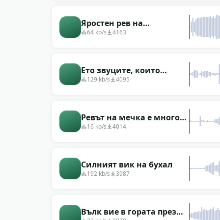
Яростен рев на
бенгалския тигър
64 kb/s
4163
Ето звуците, които
издава дивият тигър -
129 kb/s
4095
природа
Ревът на мечка е много
близо
16 kb/s
4014
Силният вик на бухал
192 kb/s
3987
Вълк вие в гората през