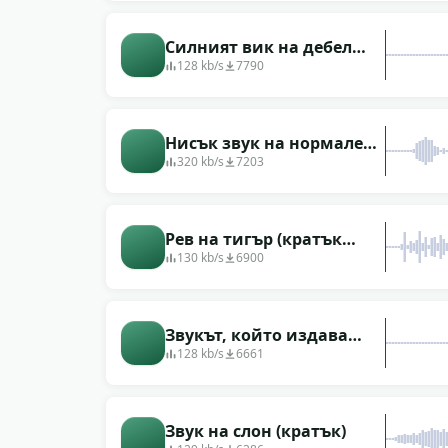
Силният вик на дебел
хамбар
128 kb/s
7790
Нисък звук на нормален
крясък
320 kb/s
7203
Рев на тигър (кратък
звук)
130 kb/s
6900
Звукът, който издава
големият бизон
128 kb/s
6661
Звук на слон (кратък)