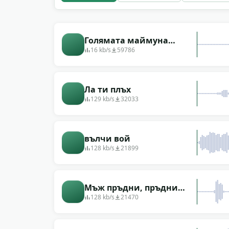
Голямата маймуна
крещи и бесни
16 kb/s
59786
Ла ти плъх
129 kb/s
32033
вълчи вой
128 kb/s
21899
Мъж пръдни, пръдни
(пръдни)
128 kb/s
21470