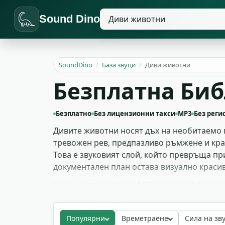
Sound Dino
SoundDino
/
База звуци
/
Диви животни
Безплатна Би
Безплатно
Без лицензионни такси
MP3
Без реги
Дивите животни носят дъх на необитаемо 
тревожен рев, предпазливо ръмжене и крат
Това е звуковият слой, който превръща пр
документален план остава визуално красив
Колекцията включва 1425 записа от близк
видове бозайници и хищници. Документалист
open-world карти, vlog автори за пътешеств
Популярни
Времетраене
Сила на зв
биоразнообразие. Тегли безплатно като roy