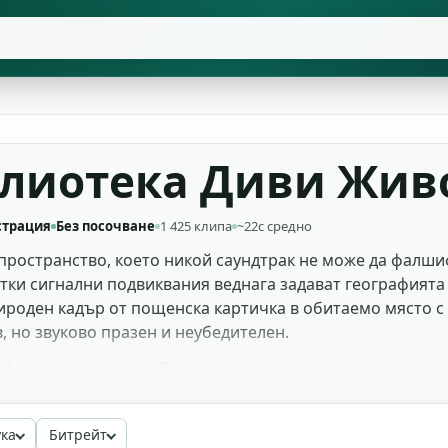
блиотека Диви Жив
страция
Без посочване
1 425 клипа
~22с средно
пространство, което никой саундтрак не може да фалшиф
ки сигнални подвиквания веднага задават географията — 
ироден кадър от пощенска картичка в обитаемо място с 
, но звуково празен и неубедителен.
и фоли до широки амбиенти на цели екосистеми, заедно
ите ги слагат под bird-eye дрон шотове, гейм дизайнери
ия ги пускат под B-roll кадри, образователен канал ги вм
ука
Битрейт
alty-free стемове и ги използвай в комерсиален монтаж