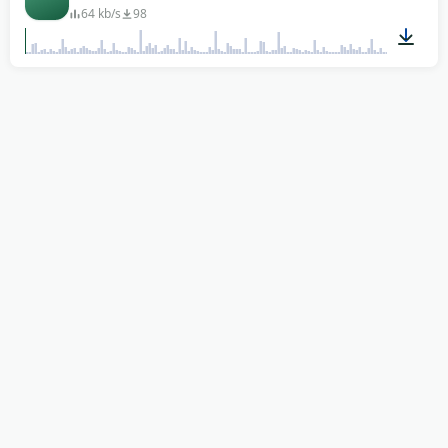
64 kb/s
98
01:02