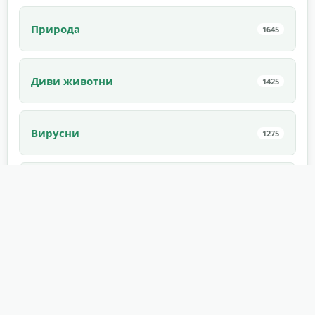
Природа
1645
Диви животни
1425
Вирусни
1275
Спорт
1171
На закрито
1168
Страшни
1168