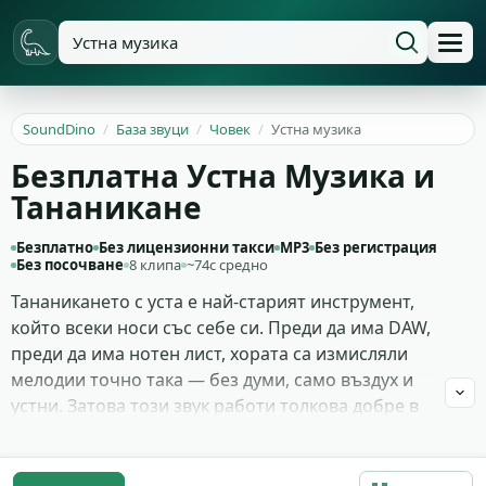
SoundDino
/
База звуци
/
Човек
/
Устна музика
Безплатна Устна Музика и
Тананикане
Безплатно
Без лицензионни такси
MP3
Без регистрация
Без посочване
8 клипа
~74с средно
Тананикането с уста е най-старият инструмент,
който всеки носи със себе си. Преди да има DAW,
преди да има нотен лист, хората са измисляли
мелодии точно така — без думи, само въздух и
устни. Затова този звук работи толкова добре в
интимни сцени, в спомени, в моменти, когато
героят е сам и мисли на глас. В съвременен инди
трак подобен запис често лежи в дъното на