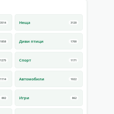
Неща
3514
3120
Диви птици
1858
1700
Спорт
1275
1171
Автомобили
1114
1022
Игри
882
862