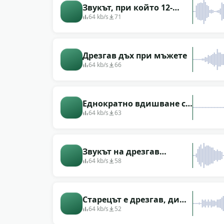
Звукът, при който 12-
годишно момче хрипти
64 kb/s
71
силно
Дрезгав дъх при мъжете
64 kb/s
66
Еднократно вдишване с
хриптене
64 kb/s
63
Звукът на дрезгав
тийнейджърски глас
64 kb/s
58
Старецът е дрезгав, диша
тежко
64 kb/s
52