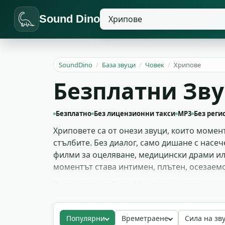
Sound Dino
SoundDino
/
База звуци
/
Човек
/
Хрипове
Безплатни Зву
Безплатно
Без лицензионни такси
MP3
Без реги
Хриповете са от онези звуци, които момен
стълбите. Без диалог, само дишане с насеч
филми за оцеляване, медицински драми или
моментът става интимен, плътен, осезаемо
Колекцията събира 18 записа с различна и
кашлица или болезнено стенене. Удобно е 
или болен герой. Можеш да слагаш реверб 
Популярни
Времетраене
Сила на зв
директно в DAW.