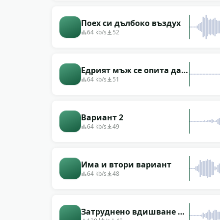
Поех си дълбоко въздух
64 kb/s
52
Едрият мъж се опита да
се засмее
64 kb/s
51
Вариант 2
64 kb/s
49
Има и втори вариант
64 kb/s
48
Затруднено вдишване на