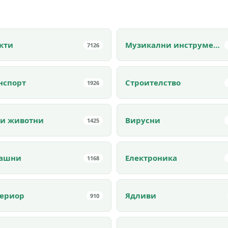
кти
Музикални инструменти
7126
нспорт
Строителство
1926
и животни
Вирусни
1425
рашни
Електроника
1168
ериор
Ядливи
910