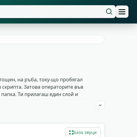
тощен, на ръба, току-що пробягал
в скрипта. Затова операторите във
 папка. Ти прилагаш един слой и
 накъсано хриптене с примес на
, аудио книги и игрови сцени с ранен
платно, без лиценз, и пускай
База звуци