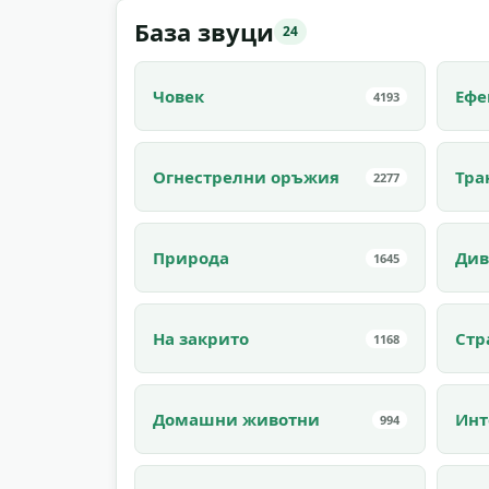
База звуци
24
Човек
Ефе
4193
Огнестрелни оръжия
Тра
2277
Природа
Див
1645
На закрито
Ст
1168
Домашни животни
Инт
994