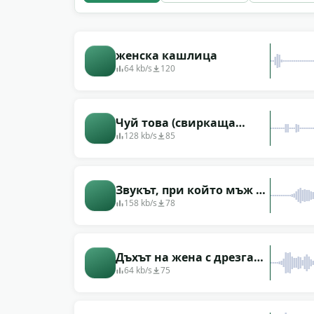
женска кашлица
64 kb/s
120
Чуй това (свиркаща
кашлица)
128 kb/s
85
Звукът, при който мъж се
задавя от астма
158 kb/s
78
Дъхът на жена с дрезгав
глас
64 kb/s
75