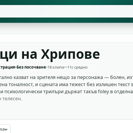
ци на Хрипове
страция
Без посочване
18 клипа
~11с средно
тално казват на зрителя нещо за персонажа — болен, из
ена тоналност, и сцената има тежест без излишен текст 
 психологически трилъри държат такъв foley в отделна
 телесен.
нтензивност — от леко свистене и сухо тежко дишане до
за хорър, документалистика, подкасти със звукова драма
за коридор или да оставиш суров близък план. Свали без
ука