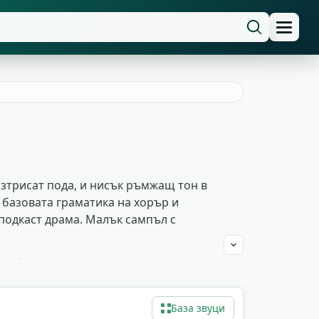
разтрисат пода, и нисък ръмжащ тон в
е базовата граматика на хорър и
 подкаст драма. Малък сампъл с
и рийсъри, които стягат напрежението
о чудовище за играта или
 в комерсиален проект без писма от
База звуци