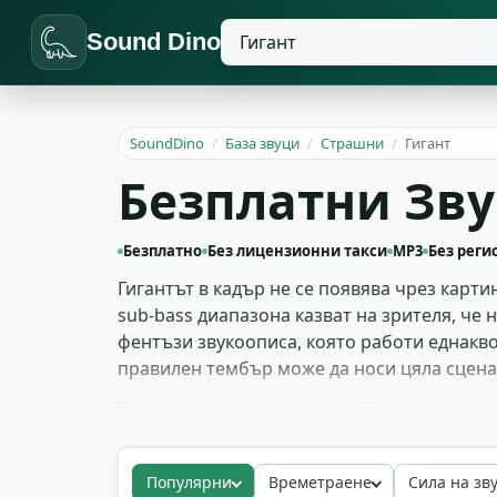
Sound Dino
SoundDino
/
База звуци
/
Страшни
/
Гигант
Безплатни Зву
Безплатно
Без лицензионни такси
MP3
Без реги
Гигантът в кадър не се появява чрез карти
sub-bass диапазона казват на зрителя, че 
фентъзи звукоописа, която работи еднакво
правилен тембър може да носи цяла сцена
В тази секция ще намериш 23 сампъла с те
преди ключовия момент. Можеш да сложиш с
късометражката. Всичко е безплатно и идва
Популярни
Времетраене
Сила на зв
юрист.