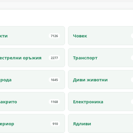
кти
Човек
7126
естрелни оръжия
Транспорт
2277
рода
Диви животни
1645
закрито
Електроника
1168
ериор
Ядливи
910