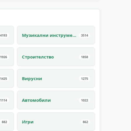
Музикални инструменти
4193
3514
Строителство
1926
1858
Вирусни
1425
1275
Автомобили
1114
1022
Игри
882
862