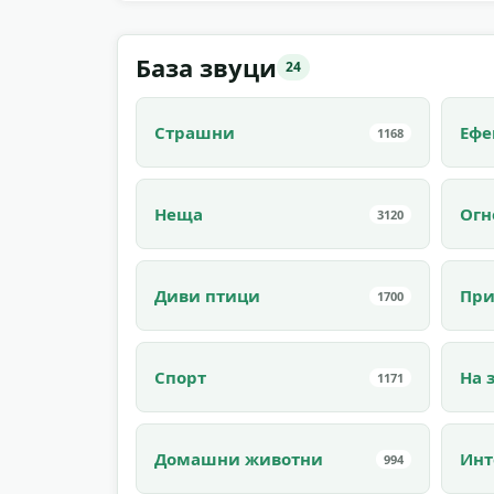
База звуци
24
Страшни
Ефе
1168
Неща
Огн
3120
Диви птици
При
1700
Спорт
На 
1171
Домашни животни
Инт
994