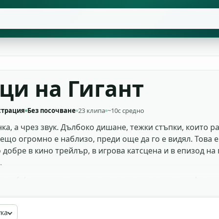
ци на Гигант
страция
Без посочване
23 клипа
~10с средно
нка, а чрез звук. Дълбоко дишане, тежки стъпки, които 
нещо огромно е наблизо, преди още да го е видял. Това 
 добре в кино трейлър, в игрова катсцена и в епизод на
.
жък foley, ниски ръмжения, удари по земя и атмосферн
лой reverb, да слезеш с pitch-а и да получиш собствен
 без авторски права, така че го изтегли и го използвай
ука