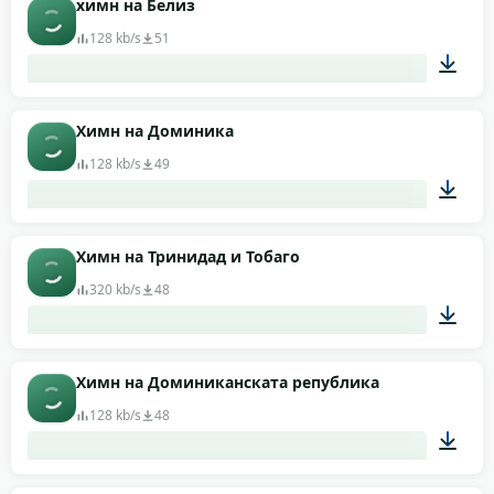
химн на Белиз
128 kb/s
51
02:42
Химн на Доминика
128 kb/s
49
00:49
Химн на Тринидад и Тобаго
320 kb/s
48
00:33
Химн на Доминиканската република
128 kb/s
48