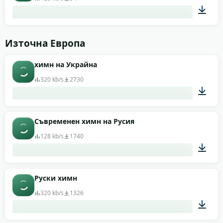
00:49
Източна Европа
химн на Украйна
320 kb/s
2730
01:52
Съвременен химн на Русия
128 kb/s
1740
03:33
Руски химн
320 kb/s
1326