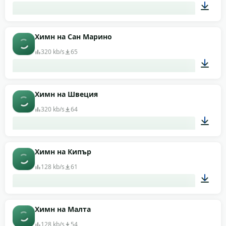
01:08
Химн на Сан Марино
320 kb/s
65
01:49
Химн на Швеция
320 kb/s
64
01:29
Химн на Кипър
128 kb/s
61
00:45
Химн на Малта
128 kb/s
54