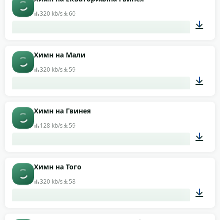
320 kb/s
60
01:33
Химн на Мали
320 kb/s
59
03:54
Химн на Гвинея
128 kb/s
59
01:04
Химн на Того
320 kb/s
58
01:05