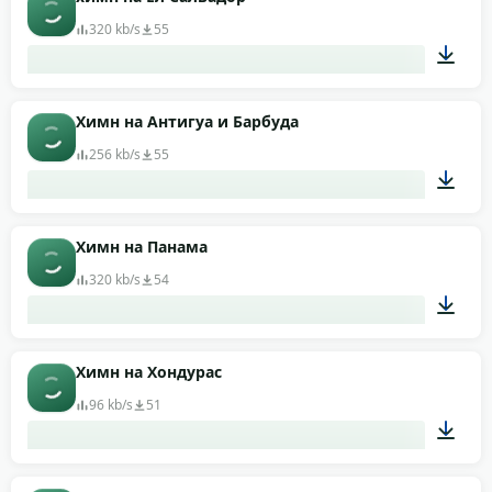
320 kb/s
55
04:22
Химн на Антигуа и Барбуда
256 kb/s
55
01:01
Химн на Панама
320 kb/s
54
01:12
Химн на Хондурас
96 kb/s
51
02:39