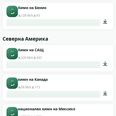
01:01
Химн на Бенин
128 kb/s
43
01:08
Северна Америка
Химн на САЩ
320 kb/s
343
04:13
химн на Канада
56 kb/s
113
01:13
национален химн на Мексико