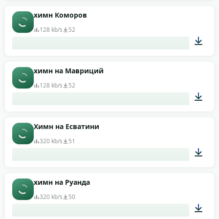
01:08
химн Коморов
128 kb/s
52
01:36
химн на Мавриций
128 kb/s
52
00:59
Химн на Есватини
320 kb/s
51
02:14
химн на Руанда
320 kb/s
50