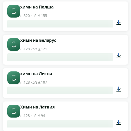
04:02
химн на Полша
320 kb/s
155
02:36
Химн на Беларус
128 kb/s
121
03:32
химн на Литва
128 kb/s
107
01:39
Химн на Латвия
128 kb/s
94