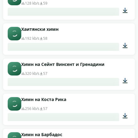
128 kb/s
59
01:19
Хаитянски химн
192 kb/s
58
04:50
Химн на Сейнт Винсент и Гренадини
320 kb/s
57
00:56
Химн на Коста Рика
256 kb/s
57
01:50
Химн на Барбадос