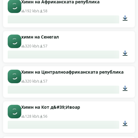
Химн на Африканската република
192 kb/s
58
01:11
химн на Сенегал
320 kb/s
57
01:47
Химн на Централноафриканската република
320 kb/s
57
01:12
Химн на Кот д&#39;Ивоар
128 kb/s
56