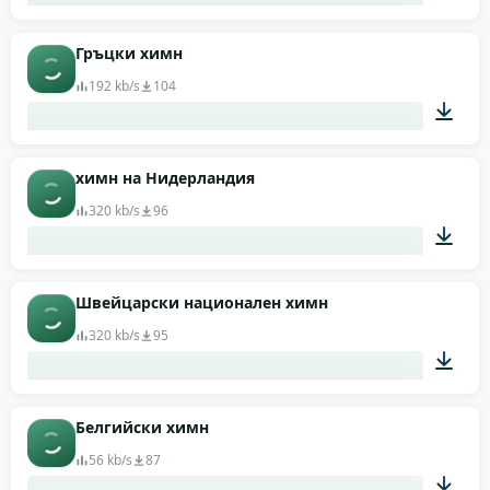
01:19
Гръцки химн
192 kb/s
104
00:59
химн на Нидерландия
320 kb/s
96
00:53
Швейцарски национален химн
320 kb/s
95
01:37
Белгийски химн
56 kb/s
87