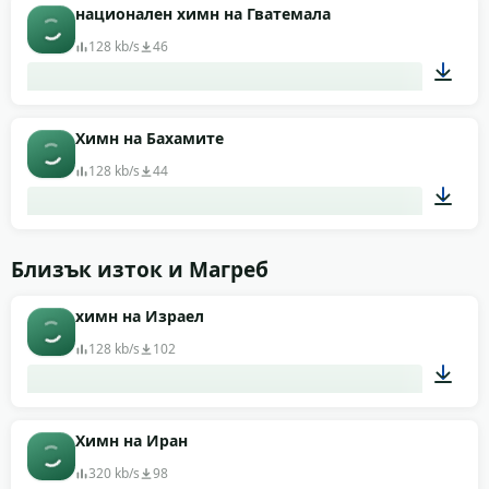
01:37
национален химн на Гватемала
128 kb/s
46
04:26
Химн на Бахамите
128 kb/s
44
01:15
Близък изток и Магреб
химн на Израел
128 kb/s
102
03:11
Химн на Иран
320 kb/s
98