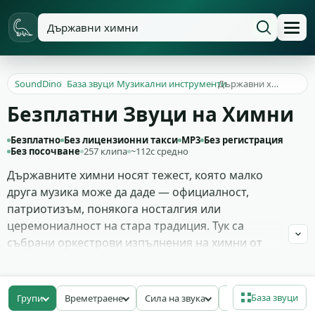
SoundDino
/
База звуци
/
Музикални инструменти
/
Държавни химни
Безплатни Звуци на Химни
Безплатно
Без лицензионни такси
MP3
Без регистрация
Без посочване
257 клипа
~112с средно
Държавните химни носят тежест, която малко
друга музика може да даде — официалност,
патриотизъм, понякога носталгия или
церемониалност на стара традиция. Тук са
събрани оркестрови изпълнения на химни от
различни държави, със запазен пълен честотен
баланс между духовите, струнните и литаврите.
Има и кратки фанфарни откъси от началото на
База звуци
Групи
Времетраене
Сила на звука
Битрейт
много химни, които работят като самостоятелни