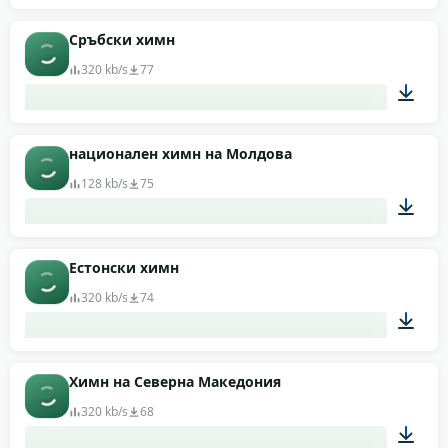
02:59
Сръбски химн
320 kb/s
77
01:13
национален химн на Молдова
128 kb/s
75
01:51
Естонски химн
320 kb/s
74
01:40
Химн на Северна Македония
320 kb/s
68