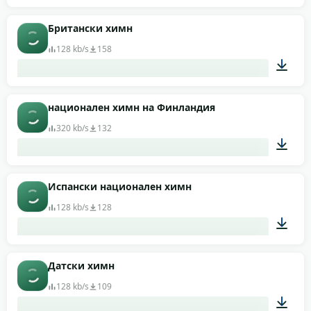
01:51
Британски химн
128 kb/s
158
00:34
национален химн на Финландия
320 kb/s
132
02:10
Испански национален химн
128 kb/s
128
01:02
Датски химн
128 kb/s
109