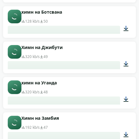
02:52
химн на Ботсвана
128 kb/s
50
01:23
Химн на Джибути
320 kb/s
49
00:46
химн на Уганда
320 kb/s
48
00:29
Химн на Замбия
192 kb/s
47