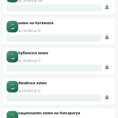
128 kb/s
106
04:45
химн на Катемала
128 kb/s
76
01:37
Кубински химн
128 kb/s
73
01:10
Ямайски химн
128 kb/s
72
00:49
национален химн на Никарагуа