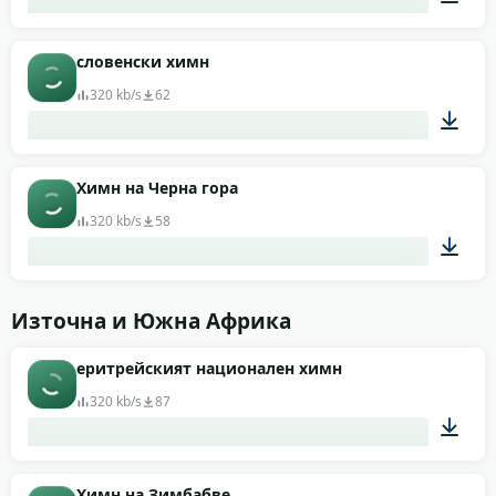
02:10
словенски химн
320 kb/s
62
01:34
Химн на Черна гора
320 kb/s
58
02:20
Източна и Южна Африка
еритрейският национален химн
320 kb/s
87
02:02
Химн на Зимбабве