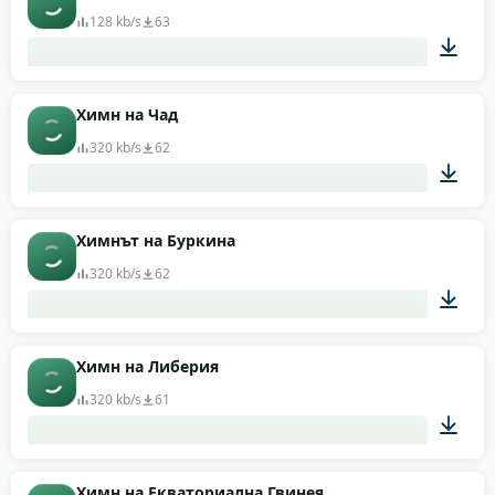
128 kb/s
63
01:15
Химн на Чад
320 kb/s
62
01:14
Химнът на Буркина
320 kb/s
62
02:36
Химн на Либерия
320 kb/s
61
01:28
Химн на Екваториална Гвинея