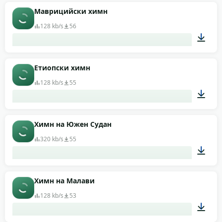
01:39
Маврицийски химн
128 kb/s
56
00:40
Етиопски химн
128 kb/s
55
01:13
Химн на Южен Судан
320 kb/s
55
01:18
Химн на Малави
128 kb/s
53