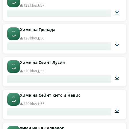
128 kb/s
57
01:19
Химн на Гренада
128 kb/s
56
01:01
Химн на Сейнт Лусия
320 kb/s
55
02:03
Химн на Сейнт Китс и Невис
320 kb/s
55
01:03
химн на Ел Салвадор