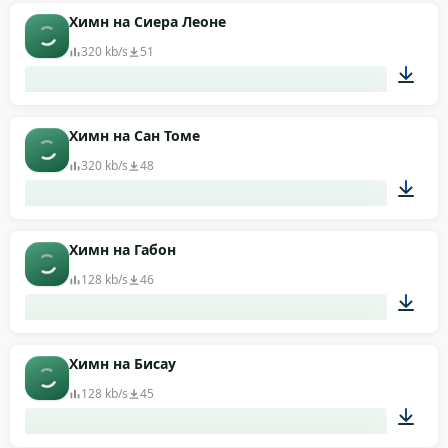
01:03
Химн на Сиера Леоне
320 kb/s
51
00:57
Химн на Сан Томе
320 kb/s
48
03:03
Химн на Габон
128 kb/s
46
01:45
Химн на Бисау
128 kb/s
45