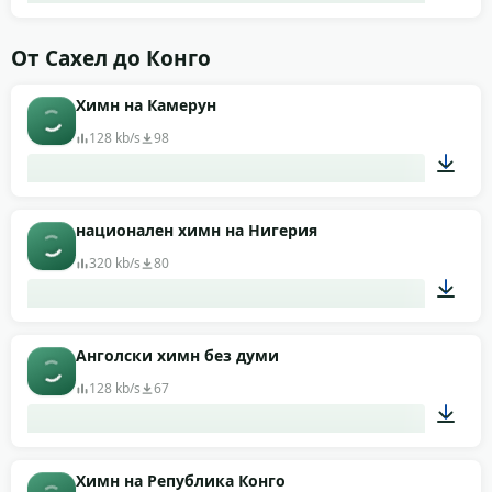
01:43
От Сахел до Конго
Химн на Камерун
128 kb/s
98
00:58
национален химн на Нигерия
320 kb/s
80
01:02
Анголски химн без думи
128 kb/s
67
01:22
Химн на Република Конго