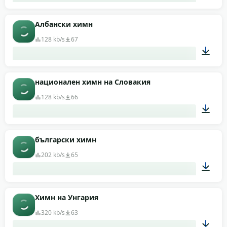
02:26
Албански химн
128 kb/s
67
01:52
национален химн на Словакия
128 kb/s
66
01:22
български химн
202 kb/s
65
01:30
Химн на Унгария
320 kb/s
63