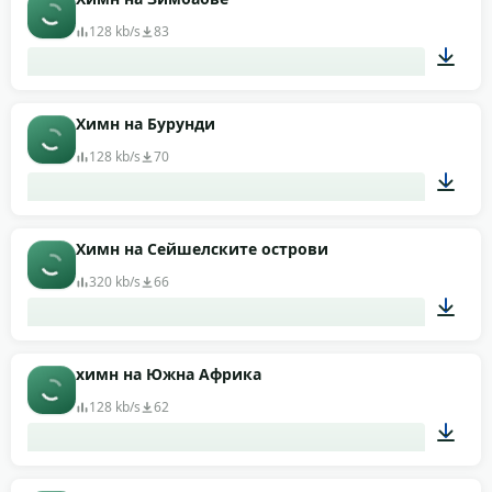
128 kb/s
83
02:13
Химн на Бурунди
128 kb/s
70
01:52
Химн на Сейшелските острови
320 kb/s
66
00:35
химн на Южна Африка
128 kb/s
62