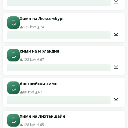
03:16
Химн на Люксембург
131 kb/s
74
03:00
химн на Ирландия
128 kb/s
67
01:05
Австрийски химн
80 kb/s
67
04:12
Химн на Лихтенщайн
128 kb/s
65