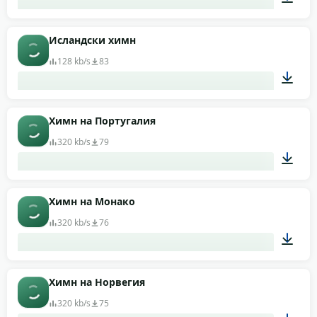
02:07
Исландски химн
128 kb/s
83
01:39
Химн на Португалия
320 kb/s
79
03:26
Химн на Монако
320 kb/s
76
01:11
Химн на Норвегия
320 kb/s
75