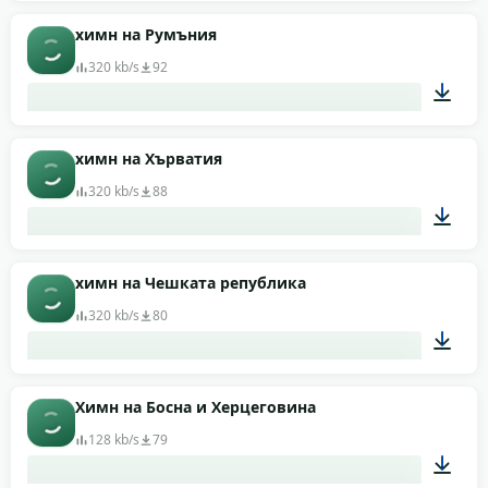
01:46
химн на Румъния
320 kb/s
92
03:44
химн на Хърватия
320 kb/s
88
02:22
химн на Чешката република
320 kb/s
80
01:14
Химн на Босна и Херцеговина
128 kb/s
79