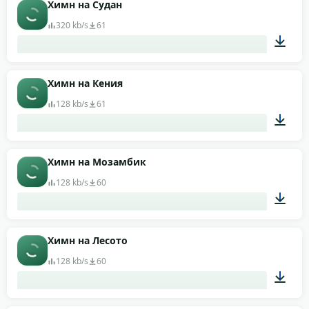
01:59
Химн на Судан
320 kb/s
61
00:38
Химн на Кения
128 kb/s
61
00:41
Химн на Мозамбик
128 kb/s
60
02:52
Химн на Лесото
128 kb/s
60