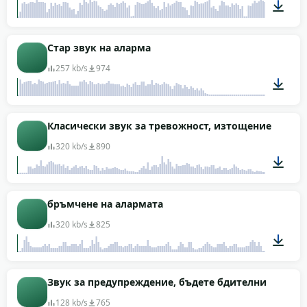
00:05
Стар звук на аларма
257 kb/s
974
00:09
Класически звук за тревожност, изтощение
320 kb/s
890
00:06
бръмчене на алармата
320 kb/s
825
00:47
Звук за предупреждение, бъдете бдителни
128 kb/s
765