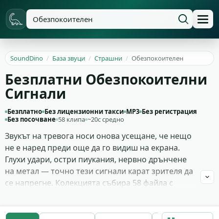
SoundDino
/
База звуци
/
Страшни
/
Обезпокоителен
Безплатни Обезпокоителни
Сигнали
Безплатно
Без лицензионни такси
MP3
Без регистрация
Без посочване
58 клипа
~20с средно
Звукът на тревога носи онова усещане, че нещо
не е наред преди още да го видиш на екрана.
Глухи удари, остри пиукания, нервно дрънчене
на метал — точно тези сигнали карат зрителя да
се напрегне. Колекцията събира 58 файла с
обезпокоителни тонове, които работят в
трилъри, хорър сцени и напрегнати моменти от
тийзъри. Намериш и кратки стингове за