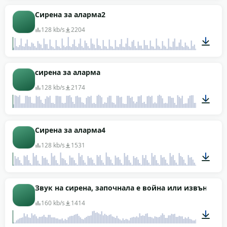
00:29
Сирена за аларма2
128 kb/s
2204
00:31
сирена за аларма
128 kb/s
2174
00:31
Сирена за аларма4
128 kb/s
1531
00:23
Звук на сирена, започнала е война или извънредн
160 kb/s
1414