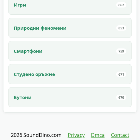
Игри
862
Природни феномени
853
Смартфони
759
Студено оръжие
671
Бутони
670
2026 SoundDino.com
Privacy
Dmca
Contact