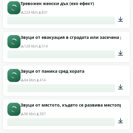
00:15
Тревожен женски дъх (ехо ефект)
224 kb/s
831
01:07
Звуци от евакуация в сградата или засечена ради
128 kb/s
514
00:35
Звуци от паника сред хората
64 kb/s
414
00:53
Звуци от мястото, където се развива местопрестъ
96 kb/s
397