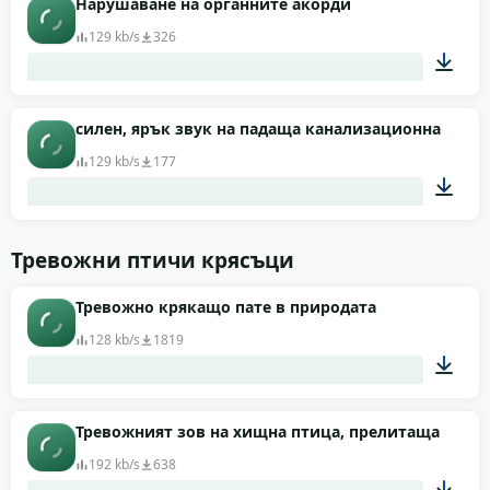
Нарушаване на органните акорди
129 kb/s
326
00:03
силен, ярък звук на падаща канализационна шахт
129 kb/s
177
00:02
Тревожни птичи крясъци
Тревожно крякащо пате в природата
128 kb/s
1819
00:04
Тревожният зов на хищна птица, прелитаща над г
192 kb/s
638