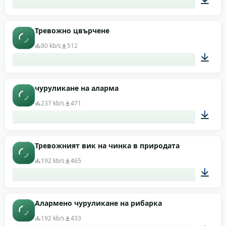
00:01
Тревожно цвърчене
80 kb/s
512
00:06
чуруликане на аларма
237 kb/s
471
00:04
Тревожният вик на чинка в природата
192 kb/s
465
00:06
Алармено чуруликане на рибарка
192 kb/s
433