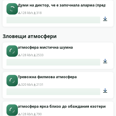
00:32
Думи на диктор, че е започнала аларма (предупре
128 kb/s
318
00:51
Зловещи атмосфери
атмосфера мистична шумна
128 kb/s
2533
00:57
Тревожна филмова атмосфера
320 kb/s
2131
00:28
атмосфера ярка близо до обаждания езотерична
128 kb/s
790