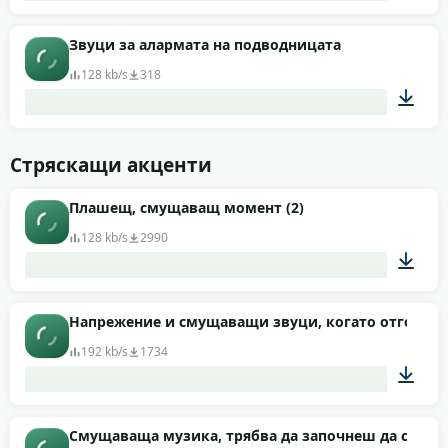
00:03
Звуци за алармата на подводницата
128 kb/s
318
00:10
Стряскащи акценти
Плашещ, смущаващ момент (2)
128 kb/s
2990
00:12
Напрежение и смущаващи звуци, когато отговоръ
192 kb/s
1734
00:08
Смущаваща музика, трябва да започнеш да се пан