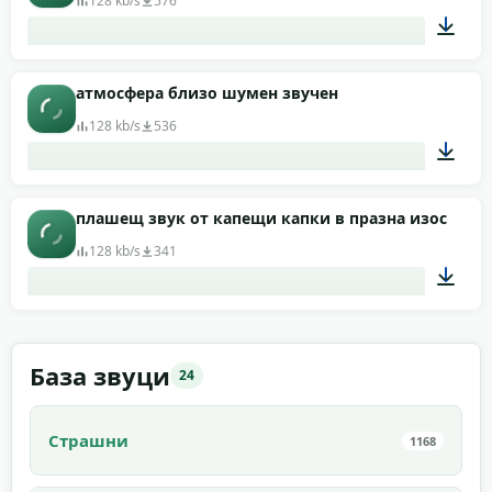
128 kb/s
576
00:24
атмосфера близо шумен звучен
128 kb/s
536
00:43
плашещ звук от капещи капки в празна изоставен
128 kb/s
341
00:36
База звуци
24
Страшни
1168