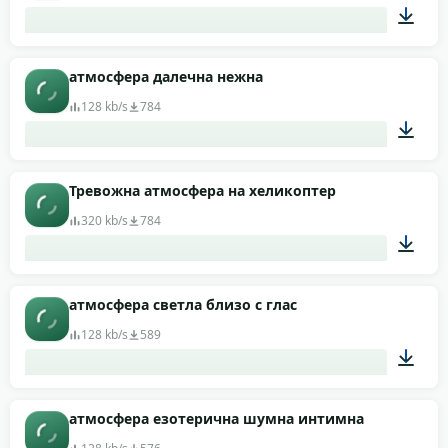
00:42
атмосфера далечна нежна
128 kb/s
784
00:33
Тревожна атмосфера на хеликоптер
320 kb/s
784
01:00
атмосфера светла близо с глас
128 kb/s
589
00:40
атмосфера езотерична шумна интимна