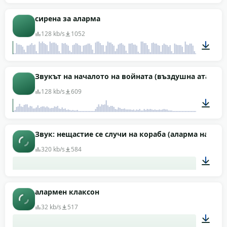
00:44
сирена за аларма
128 kb/s
1052
00:11
Звукът на началото на войната (въздушна атака)
128 kb/s
609
00:55
Звук: нещастие се случи на кораба (аларма на кор
320 kb/s
584
00:22
алармен клаксон
32 kb/s
517