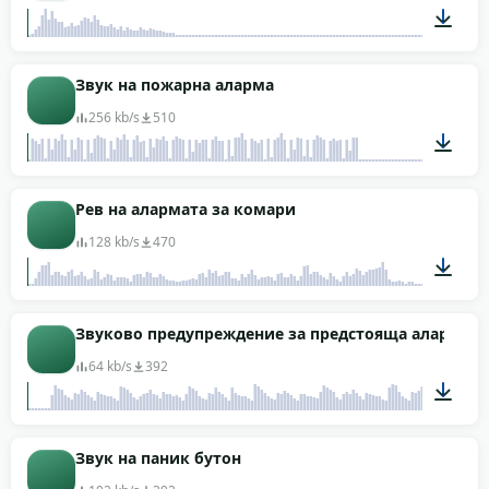
00:10
Звук на пожарна аларма
256 kb/s
510
00:21
Рев на алармата за комари
128 kb/s
470
00:08
Звуково предупреждение за предстояща аларма
64 kb/s
392
00:11
Звук на паник бутон