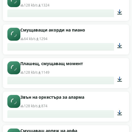
128 kb/s
1324
00:11
Смущаващи акорди на пиано
64 kb/s
1294
00:08
Плашещ, смущаващ момент
128 kb/s
1149
00:06
Звън на оркестъра за аларма
128 kb/s
874
00:05
Смущаващ арпеж на арфа