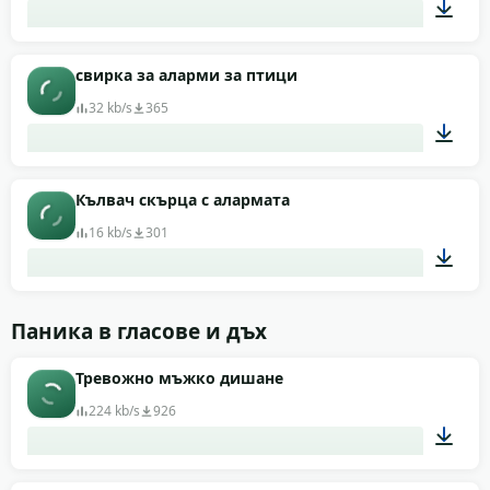
00:05
свирка за аларми за птици
32 kb/s
365
00:04
Кълвач скърца с алармата
16 kb/s
301
00:02
Паника в гласове и дъх
Тревожно мъжко дишане
224 kb/s
926