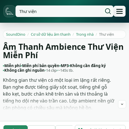
SoundDino
/
Cơ sở dữ liệu âm thanh
/
Trong nhà
/
Thư viện
Âm Thanh Ambience Thư Viện
Miễn Phí
Miễn phí
Miễn phí bản quyền
MP3
Không cần đăng ký
Không cần ghi nguồn
14 clip
~145s tb.
Không gian thư viện có một loại im lặng rất riêng.
Bạn nghe được tiếng giấy sột soạt, tiếng ghế gỗ
kẽo kẹt, bước chân khẽ trên sàn và thi thoảng là
tiếng ho dội nhẹ vào trần cao. Lớp ambient nền giữ
căn phòng có chiều sâu mà không hề ồn.
Bộ âm thanh thư viện này phù hợp cho cảnh học
tập, montage ôn thi, vlog góc đọc sách hay phim