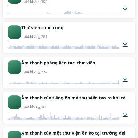
64 kb/s
302
00:03
Thư viện công cộng
64 kb/s
281
03:01
Âm thanh phòng liên tục: thư viện
64 kb/s
274
03:00
Âm thanh của tiếng ồn mà thư viện tạo ra khi có ngườ
64 kb/s
266
00:30
Âm thanh của một thư viện ồn ào tại trường đại học 