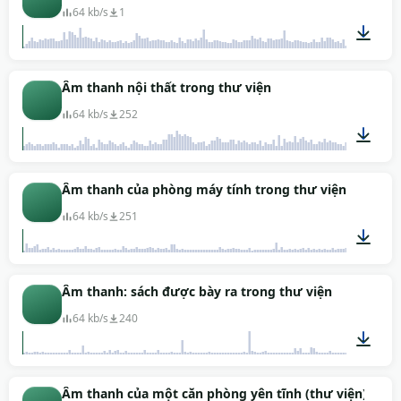
64 kb/s
1
03:00
Âm thanh nội thất trong thư viện
64 kb/s
252
00:21
Âm thanh của phòng máy tính trong thư viện
64 kb/s
251
02:00
Âm thanh: sách được bày ra trong thư viện
64 kb/s
240
00:25
Âm thanh của một căn phòng yên tĩnh (thư viện), nơi 