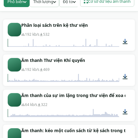
Cơ sở dữ liệu âm thanh
Phổ biến
Thời lượng
Độ to
ngắn lấy bối cảnh trường học. Bạn có 14 tệp WAV và
MP3 sạch để cắt ghép trong DAW hay timeline
video, mỗi take đủ dài để dùng làm loop nền. Tải về
miễn phí, royalty-free, không yêu cầu ghi công khi
Phân loại sách trên kệ thư viện
đưa vào dự án thương mại hay cá nhân.
192 kb/s
532
00:23
Âm thanh Thư viện Khí quyển
192 kb/s
469
10:00
Âm thanh của sự im lặng trong thư viện để xoa dịu
64 kb/s
322
02:01
Âm thanh: kéo một cuốn sách từ kệ sách trong thư vi