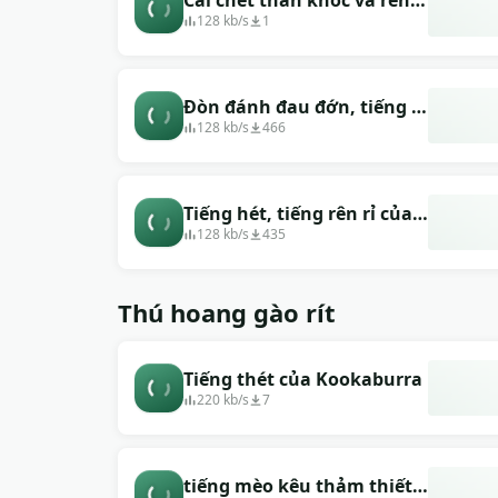
Cái chết than khóc và rên rỉ
(người đàn ông)
128 kb/s
1
Đòn đánh đau đớn, tiếng la
hét
128 kb/s
466
Tiếng hét, tiếng rên rỉ của
một người đàn ông.
128 kb/s
435
Thú hoang gào rít
Tiếng thét của Kookaburra
220 kb/s
7
tiếng mèo kêu thảm thiết,