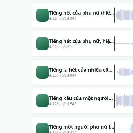
Tiếng hét của phụ nữ (hiệu
ứng tiếng vọng ngược)
224 kb/s
948
Tiếng hét của phụ nữ, hiệu
ứng âm thanh nổi từ trái
224 kb/s
1
sang phải
Tiếng la hét của nhiều cô
gái
256 kb/s
844
Tiếng kêu của một người
phụ nữ
128 kb/s
546
Tiếng một người phụ nữ la
hét, gầm gừ.
129 kb/s
437