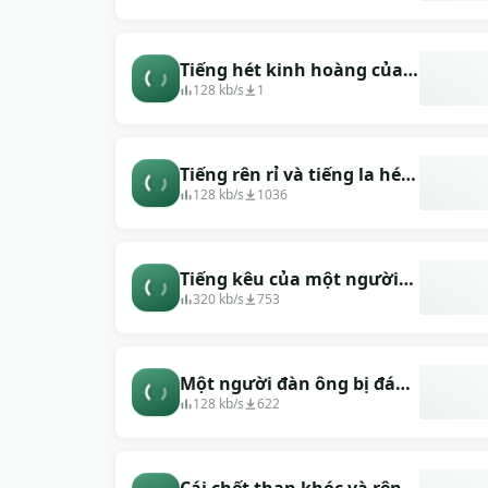
Tiếng hét kinh hoàng của
một người đàn ông
128 kb/s
1
Tiếng rên rỉ và tiếng la hét
đau đớn
128 kb/s
1036
Tiếng kêu của một người
rơi từ trên cao xuống
320 kb/s
753
Một người đàn ông bị đánh
bằng roi, hét lên
128 kb/s
622