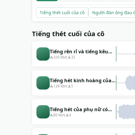
Tiếng thét cuối của cô
Người đàn ông đau 
Tiếng thét cuối của cô
Tiếng rên rỉ và tiếng kêu
đau đớn của một số phụ
320 kb/s
32
nữ
Tiếng hét kinh hoàng của
phụ nữ
128 kb/s
5
Tiếng hét của phụ nữ có
hiệu ứng tiếng vọng
80 kb/s
4