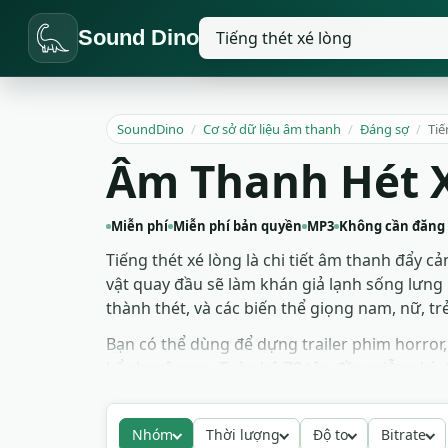
Sound Dino
SoundDino
/
Cơ sở dữ liệu âm thanh
/
Đáng sợ
/
Tiế
Âm Thanh Hét X
Miễn phí
Miễn phí bản quyền
MP3
Không cần đăng
Tiếng thét xé lòng là chi tiết âm thanh đẩy
vật quay đầu sẽ làm khán giả lạnh sống lưng
thành thét, và các biến thể giọng nam, nữ, t
Bạn có thể dùng để dựng trailer phim horror
kể chuyện ma. Toàn bộ 78 tệp đều miễn phí, 
tải xuống nhanh, không yêu cầu ghi công, d
Nhóm
Thời lượng
Độ to
Bitrate