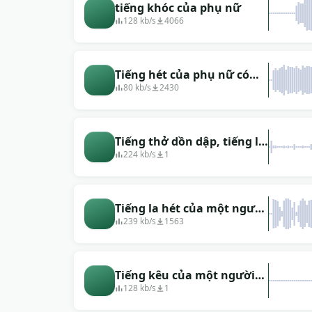
tiếng khóc của phụ nữ
128 kb/s
4066
Tiếng hét của phụ nữ có
hiệu ứng tiếng vọng (phiên
80 kb/s
2430
bản 2)
Tiếng thở dồn dập, tiếng la
hét của một người phụ nữ
224 kb/s
1
Tiếng la hét của một người
phụ nữ và những âm
239 kb/s
1563
thanh kỳ lạ
Tiếng kêu của một người
phụ nữ đang bay vào vực
128 kb/s
1
thẳm