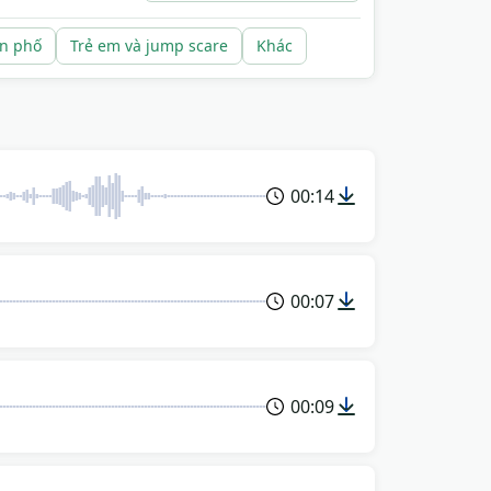
ên phố
Trẻ em và jump scare
Khác
00:14
00:07
00:09