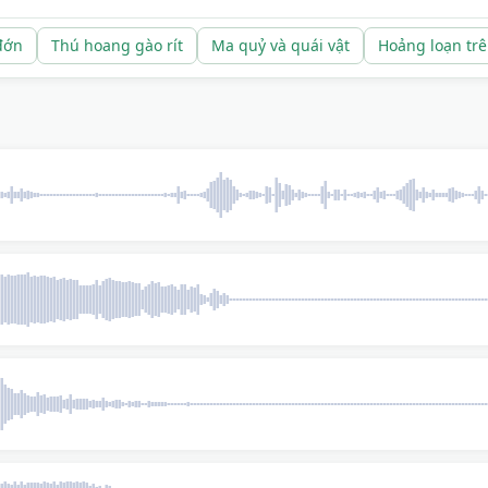
đớn
Thú hoang gào rít
Ma quỷ và quái vật
Hoảng loạn tr