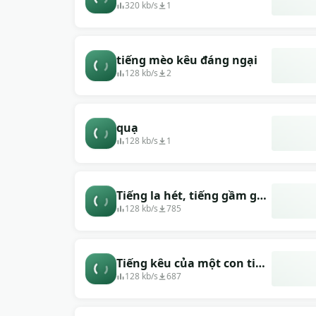
tiếng kêu xé lòng của một
320 kb/s
1
con mèo
tiếng mèo kêu đáng ngại
128 kb/s
2
quạ
128 kb/s
1
Tiếng la hét, tiếng gầm gừ
của hai con mèo
128 kb/s
785
Tiếng kêu của một con tinh
tinh.
128 kb/s
687