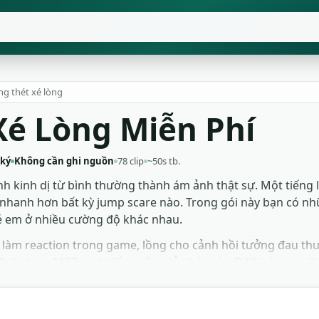
ng thét xé lòng
é Lòng Miễn Phí
 ký
Không cần ghi nguồn
78 clip
~50s tb.
 cảnh kinh dị từ bình thường thành ám ảnh thật sự. Một tiế
 nhanh hơn bất kỳ jump scare nào. Trong gói này bạn có nh
rẻ em ở nhiều cường độ khác nhau.
, làm reaction trong game, lồng cho cảnh hồi tưởng đau t
định dạng MP3 sạch tiếng nền, dễ ghép vào DAW và mix với
ùng được cho dự án thương mại lẫn cá nhân.