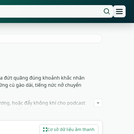
ng la đứt quãng đúng khoảnh khắc nhân
ững cú gào dài, tiếng nức nở chuyển
hương, hoặc đẩy không khí cho podcast
 reverb để đẩy không gian sâu hơn. Bạn
Cơ sở dữ liệu âm thanh