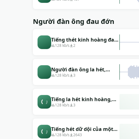
Người đàn ông đau đớn
Tiếng thét kinh hoàng đau
đớn
128 kb/s
2
Người đàn ông la hét,
người đàn ông la hét
128 kb/s
3
Tiếng la hét kinh hoàng,
đau khổ
128 kb/s
3
Tiếng hét dữ dội của một
người đàn ông
128 kb/s
2643