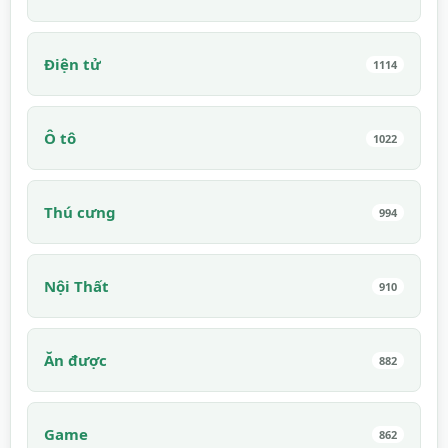
Điện tử
1114
Ô tô
1022
Thú cưng
994
Nội Thất
910
Ăn được
882
Game
862