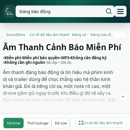
SoundDino
/
Cơ sở dữ liệu âm thanh
/
Đáng sợ
/
Đáng báo động
Âm Thanh Cảnh Báo Miễn Phí
Miễn phí
Miễn phí bản quyền
MP3
Không cần đăng ký
Không cần ghi nguồn
58 clip
~20s tb.
Âm thanh đáng báo động là tín hiệu mà phim kinh
dị và trailer dùng để chọc thẳng vào hệ thần kinh
khán giả. Đó là tiếng còi xa, một note rít cao, một
drone gầm gừ ngay trước khi điều gì đó tệ xảy ra.
Bạn nghe nó nửa giây là tim đã đập nhanh hơn. Đây
chính là chất liệu để dàn dựng căng thẳng mà
không cần một lời thoại nào.
Cơ sở dữ liệu âm thanh
Nhóm
Thời lượng
Độ to
Bitrate
Trong thư mục có 58 bản ghi với các tầng cảnh báo