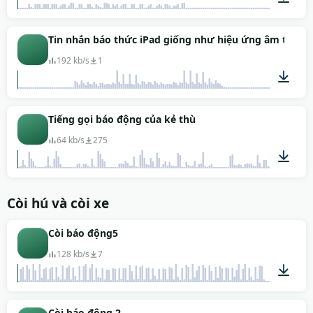
00:15
Tin nhắn báo thức iPad giống như hiệu ứng âm thanh
192 kb/s
1
00:04
Tiếng gọi báo động của kẻ thù
64 kb/s
275
00:08
Còi hú và còi xe
Còi báo động5
128 kb/s
7
00:29
Còi báo động 2