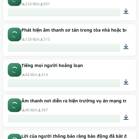
224 kb/s
831
01:07
Phát hiện âm thanh sơ tán trong tòa nhà hoặc bức xạ (
128 kb/s
513
00:35
Tiếng mọi người hoảng loạn
64 kb/s
414
00:53
Âm thanh nơi diễn ra hiện trường vụ án mạng trong ng
96 kb/s
397
00:32
Lời của người thông báo rằng báo động đã bắt đầu (al