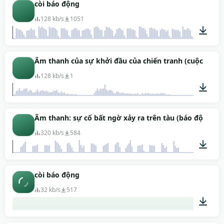
00:44
còi báo động
128 kb/s
1051
00:11
Âm thanh của sự khởi đầu của chiến tranh (cuộc khôn
128 kb/s
1
00:55
Âm thanh: sự cố bất ngờ xảy ra trên tàu (báo động trê
320 kb/s
584
00:22
còi báo động
32 kb/s
517