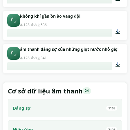
00:24
không khí gần ồn ào vang dội
128 kb/s
536
00:43
âm thanh đáng sợ của những giọt nước nhỏ giọt tron
128 kb/s
341
00:36
Cơ sở dữ liệu âm thanh
24
Đáng sợ
1168
Hiệu ứng
7126