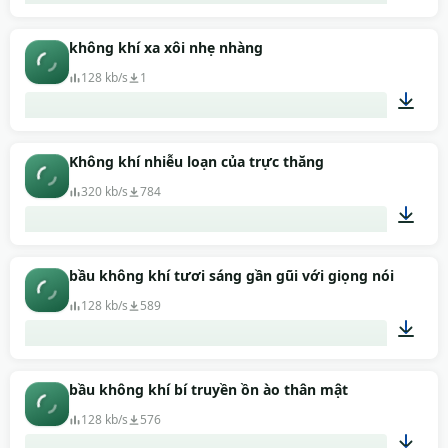
00:42
không khí xa xôi nhẹ nhàng
128 kb/s
1
00:33
Không khí nhiễu loạn của trực thăng
320 kb/s
784
01:00
bầu không khí tươi sáng gần gũi với giọng nói
128 kb/s
589
00:40
bầu không khí bí truyền ồn ào thân mật
128 kb/s
576