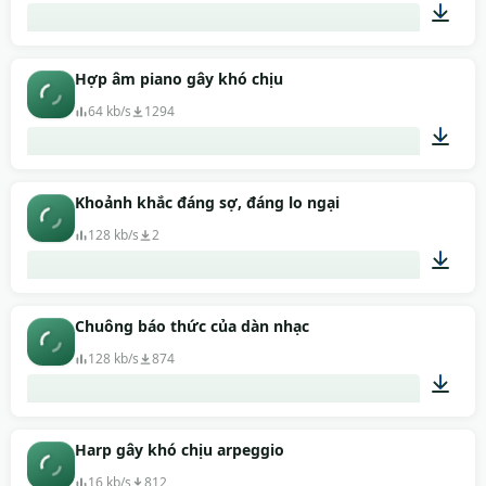
00:11
Hợp âm piano gây khó chịu
64 kb/s
1294
00:08
Khoảnh khắc đáng sợ, đáng lo ngại
128 kb/s
2
00:06
Chuông báo thức của dàn nhạc
128 kb/s
874
00:05
Harp gây khó chịu arpeggio
16 kb/s
812