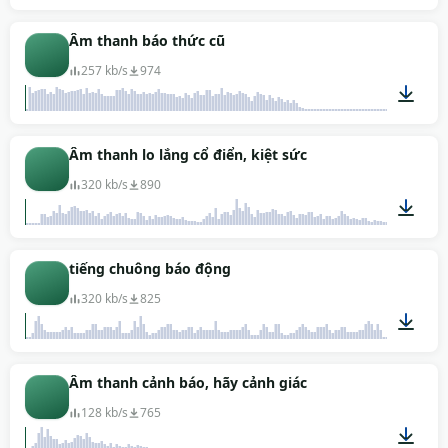
00:05
Âm thanh báo thức cũ
257 kb/s
974
00:09
Âm thanh lo lắng cổ điển, kiệt sức
320 kb/s
890
00:06
tiếng chuông báo động
320 kb/s
825
00:47
Âm thanh cảnh báo, hãy cảnh giác
128 kb/s
765