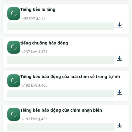
00:01
Tiếng kêu lo lắng
80 kb/s
512
00:06
tiếng chuông báo động
237 kb/s
471
00:04
Tiếng kêu báo động của loài chim sẻ trong tự nhiên
192 kb/s
465
00:06
Tiếng kêu báo động của chim nhạn biển
192 kb/s
433