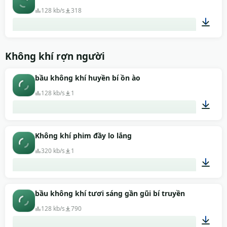
128 kb/s
318
00:51
Không khí rợn người
bầu không khí huyền bí ồn ào
128 kb/s
1
00:57
Không khí phim đầy lo lắng
320 kb/s
1
00:28
bầu không khí tươi sáng gần gũi bí truyền
128 kb/s
790