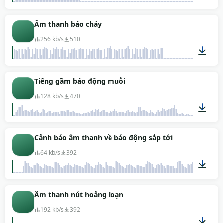
00:10
Âm thanh báo cháy
256 kb/s
510
00:21
Tiếng gầm báo động muỗi
128 kb/s
470
00:08
Cảnh báo âm thanh về báo động sắp tới
64 kb/s
392
00:11
Âm thanh nút hoảng loạn
192 kb/s
392