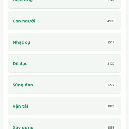
Con người
4193
Nhạc cụ
3514
Đồ đạc
3120
Súng đạn
2277
Vận tải
1926
Xây dựng
1858