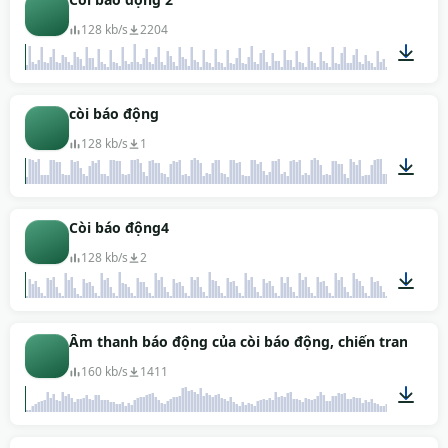
128 kb/s
2204
00:31
còi báo động
128 kb/s
1
00:31
Còi báo động4
128 kb/s
2
00:23
Âm thanh báo động của còi báo động, chiến tranh hoặc
160 kb/s
1411