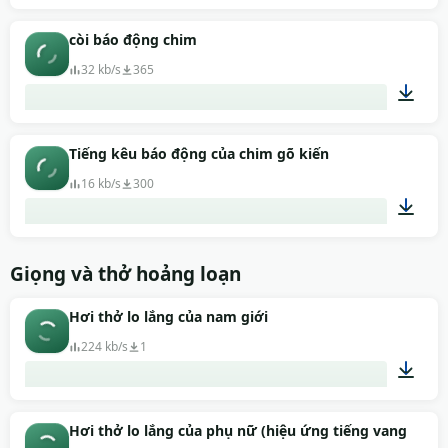
00:05
còi báo động chim
32 kb/s
365
00:04
Tiếng kêu báo động của chim gõ kiến
16 kb/s
300
00:02
Giọng và thở hoảng loạn
Hơi thở lo lắng của nam giới
224 kb/s
1
00:15
Hơi thở lo lắng của phụ nữ (hiệu ứng tiếng vang)