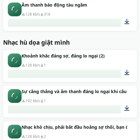
00:03
Âm thanh báo động tàu ngầm
128 kb/s
318
00:10
Nhạc hù dọa giật mình
Khoảnh khắc đáng sợ, đáng lo ngại (2)
128 kb/s
1
00:12
Sự căng thẳng và âm thanh đáng lo ngại khi câu trả lời
192 kb/s
1
00:08
Nhạc khó chịu, phải bắt đầu hoảng sợ thôi, bạn đã bị p
128 kb/s
2