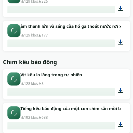
129 kb/s
326
00:03
âm thanh lớn và sáng của hố ga thoát nước rơi xuống
129 kb/s
177
00:02
Chim kêu báo động
Vịt kêu lo lắng trong tự nhiên
128 kb/s
8
00:04
Tiếng kêu báo động của một con chim săn mồi bay trê
192 kb/s
638