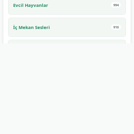
Evcil Hayvanlar
994
İç Mekan Sesleri
910
Yenebilir
882
Eğlence
862
Doğa olayları
853
Soğuk Silah
671