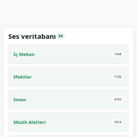
Ses veritabanı
24
İç Mekan
1168
Efektler
7126
İnsan
4193
Müzik Aletleri
3514