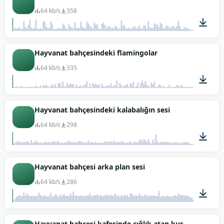
64 kb/s
358
02:00
Hayvanat bahçesindeki flamingolar
64 kb/s
335
00:25
Hayvanat bahçesindeki kalabalığın sesi
64 kb/s
298
02:59
Hayvanat bahçesi arka plan sesi
64 kb/s
286
05:00
Hayvanat bahçesi kafesinde çığlık atan kuş