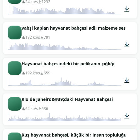
24 kb/s
1232
00:06
vahşi kaplan hayvanat bahçesi adlı malzeme ses efektl
192 kb/s
791
00:06
Hayvanat bahçesindeki bir pelikanın çığlığı
192 kb/s
659
00:07
Rio de Janeiro&#39;daki Hayvanat Bahçesi
64 kb/s
536
02:10
Kuş hayvanat bahçesi, küçük bir insan topluluğu, çocuk