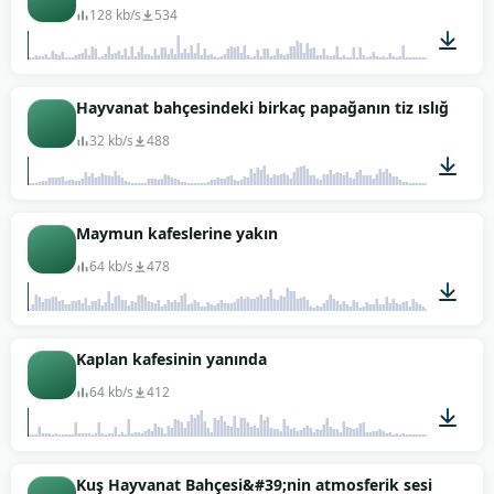
128 kb/s
534
04:27
Hayvanat bahçesindeki birkaç papağanın tiz ıslığı
32 kb/s
488
00:04
Maymun kafeslerine yakın
64 kb/s
478
02:00
Kaplan kafesinin yanında
64 kb/s
412
00:53
Kuş Hayvanat Bahçesi&#39;nin atmosferik sesi