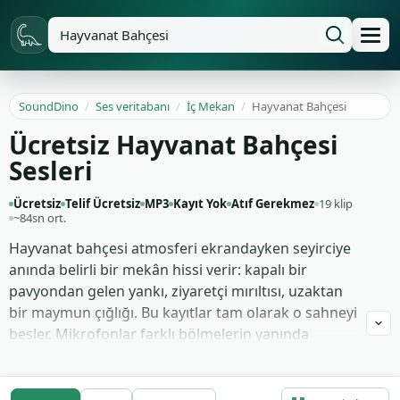
SoundDino
/
Ses veritabanı
/
İç Mekan
/
Hayvanat Bahçesi
Ücretsiz Hayvanat Bahçesi
Sesleri
Ücretsiz
Telif Ücretsiz
MP3
Kayıt Yok
Atıf Gerekmez
19 klip
~84sn ort.
Hayvanat bahçesi atmosferi ekrandayken seyirciye
anında belirli bir mekân hissi verir: kapalı bir
pavyondan gelen yankı, ziyaretçi mırıltısı, uzaktan
bir maymun çığlığı. Bu kayıtlar tam olarak o sahneyi
besler. Mikrofonlar farklı bölmelerin yanında
konumlandı, yakın hayvan tepkileri ile arka plandaki
kalabalık sesi katmanlanabilir kalsın diye ayrı
tutuldu.