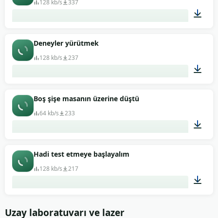
128 kb/s
337
00:21
Deneyler yürütmek
128 kb/s
237
00:29
Boş şişe masanın üzerine düştü
64 kb/s
233
00:02
Hadi test etmeye başlayalım
128 kb/s
217
00:37
Uzay laboratuvarı ve lazer