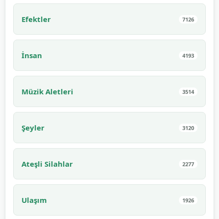
Efektler
7126
İnsan
4193
Müzik Aletleri
3514
Şeyler
3120
Ateşli Silahlar
2277
Ulaşım
1926