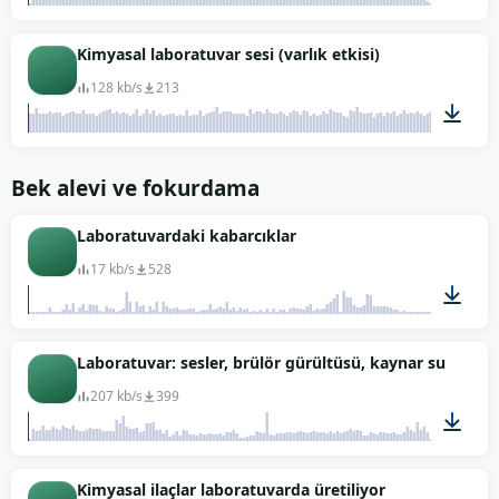
01:31
Kimyasal laboratuvar sesi (varlık etkisi)
128 kb/s
213
02:00
Bek alevi ve fokurdama
Laboratuvardaki kabarcıklar
17 kb/s
528
00:01
Laboratuvar: sesler, brülör gürültüsü, kaynar su
207 kb/s
399
01:44
Kimyasal ilaçlar laboratuvarda üretiliyor