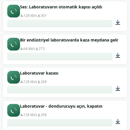
00:03
Ses: Laboratuvarın otomatik kapısı açıldı
128 kb/s
301
00:02
Bir endüstriyel laboratuvarda kaza meydana geldi, me
64 kb/s
273
01:11
Laboratuvar kazası
128 kb/s
269
00:35
Laboratuvar - dondurucuyu açın, kapatın
128 kb/s
268