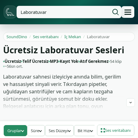
SoundDino
/
Ses veritabanı
/
İç Mekan
/
Laboratuvar
Ücretsiz Laboratuvar Sesleri
Ücretsiz
Telif Ücretsiz
MP3
Kayıt Yok
Atıf Gerekmez
54 klip
~56sn ort.
Laboratuvar sahnesi izleyiciye anında bilim, gerilim
ve hassasiyet sinyali verir. Tıkırdayan pipetler,
uğuldayan santrifüjler ve cam kapların tezgaha
sürtünmesi, görüntüye somut bir doku ekler.
Belgesel anlatıcısı için arka plan tonu, oyun
stüdyosu için ise araştırma üssü ambiyansı kurar.
Tezgah üstü işlemleri, ısıtıcıları ve dijital cihaz
Ses veritabanı
Gruplar
Süre
Ses Düzeyi
Bit Hızı
biplerini birlikte örerek tek bir sahne inşa