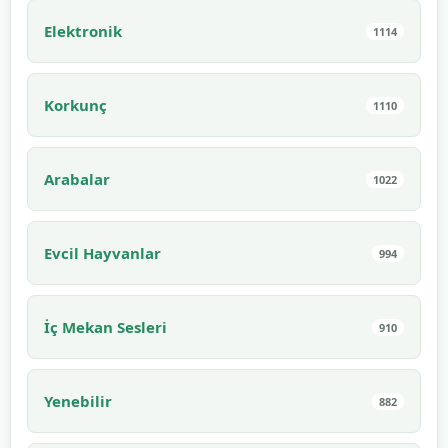
Elektronik
1114
Korkunç
1110
Arabalar
1022
Evcil Hayvanlar
994
İç Mekan Sesleri
910
Yenebilir
882