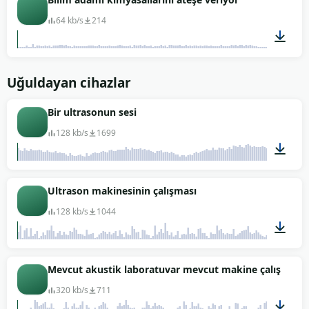
64 kb/s
214
00:54
Uğuldayan cihazlar
Bir ultrasonun sesi
128 kb/s
1699
00:38
Ultrason makinesinin çalışması
128 kb/s
1044
00:17
Mevcut akustik laboratuvar mevcut makine çalışma se
320 kb/s
711