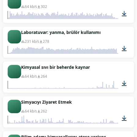
64 kb/s
302
01:05
Laboratuvar: yanma, brülör kullanımı
231 kb/s
278
01:19
Kimyasal sıvı bir beherde kaynar
64 kb/s
264
00:11
Simyacıyı Ziyaret Etmek
64 kb/s
262
01:40
Bilim adamı kimyasallarını ateşe veriyor