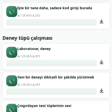
00:37
İşte bir tane daha, sadece kod girişi burada
128 kb/s
242
00:05
Deney tüpü çalışması
Laboratuvar, deney
128 kb/s
405
02:03
Yeni bir deneyi dikkatli bir şekilde yürütmek
128 kb/s
385
00:32
Çıngırdayan test tüplerinin sesi