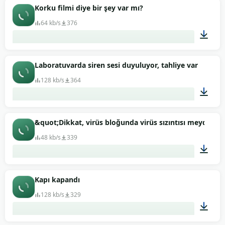
10:00
Korku filmi diye bir şey var mı?
64 kb/s
376
01:30
Laboratuvarda siren sesi duyuluyor, tahliye var
128 kb/s
364
00:22
&quot;Dikkat, virüs bloğunda virüs sızıntısı meydana 
48 kb/s
339
00:08
Kapı kapandı
128 kb/s
329