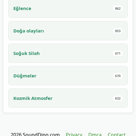
Eğlence
862
Doğa olayları
853
Soğuk Silah
671
Düğmeler
670
Kozmik Atmosfer
632
2026 SoundDino.com
Privacy
Dmca
Contact