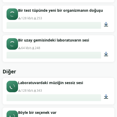
00:01
Bir test tüpünde yeni bir organizmanın doğuşu
128 kb/s
253
00:12
Bir uzay gemisindeki laboratuvarın sesi
64 kb/s
248
02:40
Diğer
Laboratuvardaki müziğin sessiz sesi
128 kb/s
343
00:17
Böyle bir seçenek var