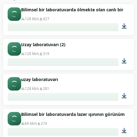
Bilimsel bir laboratuvarda ölmekte olan canlı bir orga
128 kb/s
427
00:19
Uzay laboratuvarı (2)
128 kb/s
319
01:21
uzay laboratuvarı
128 kb/s
281
01:48
Bilimsel bir laboratuvarda lazer ışınının görünümü
66 kb/s
274