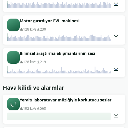
00:17
Motor gıcırdıyor EVL makinesi
128 kb/s
230
00:17
Bilimsel araştırma ekipmanlarının sesi
128 kb/s
219
00:17
Hava kilidi ve alarmlar
Yeraltı laboratuvar müziğiyle korkutucu sesler
192 kb/s
568