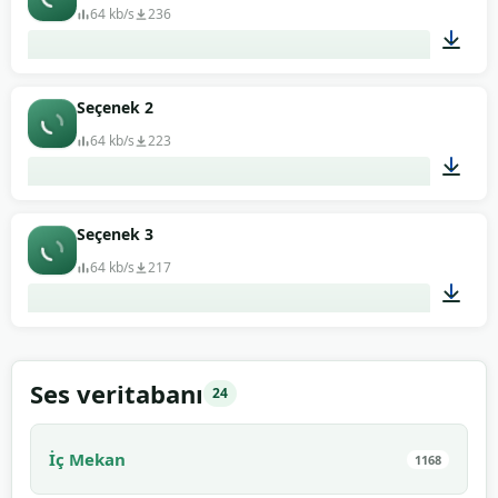
64 kb/s
236
00:11
Seçenek 2
64 kb/s
223
00:32
Seçenek 3
64 kb/s
217
01:31
Ses veritabanı
24
İç Mekan
1168