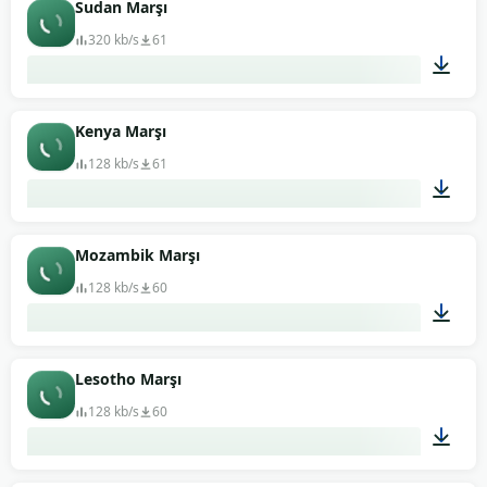
01:59
Sudan Marşı
320 kb/s
61
00:38
Kenya Marşı
128 kb/s
61
00:41
Mozambik Marşı
128 kb/s
60
02:52
Lesotho Marşı
128 kb/s
60