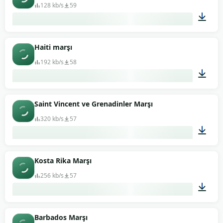
128 kb/s
59
01:19
Haiti marşı
192 kb/s
58
04:50
Saint Vincent ve Grenadinler Marşı
320 kb/s
57
00:56
Kosta Rika Marşı
256 kb/s
57
01:50
Barbados Marşı