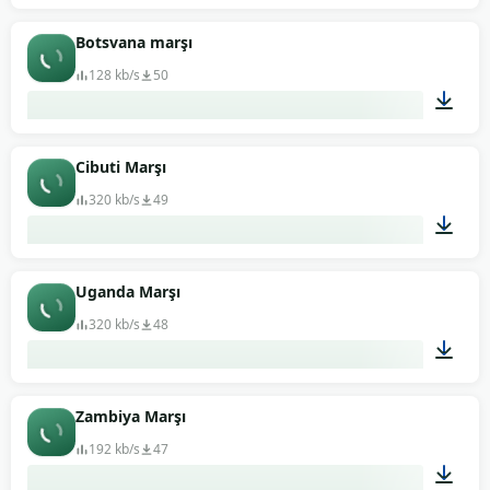
02:52
Botsvana marşı
128 kb/s
50
01:23
Cibuti Marşı
320 kb/s
49
00:46
Uganda Marşı
320 kb/s
48
00:29
Zambiya Marşı
192 kb/s
47