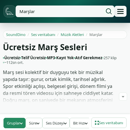
SoundDino
/
Ses veritabanı
/
Müzik Aletleri
/
Marşlar
Ücretsiz Marş Sesleri
Ücretsiz
Telif Ücretsiz
MP3
Kayıt Yok
Atıf Gerekmez
257 klip
~112sn ort.
Marş sesi kolektif bir duyguyu tek bir müzikal
yapıda taşır: gurur, ortak kimlik, tarihsel ağırlık.
Spor etkinliği açılışı, belgesel girişi, dönem filmi ya
da resmi tören videosu için sahneye ciddiyet katar.
Doğru marş, on saniyede bir mekanın atmosferini
değiştirir — yer ve zaman bilgisini diyalogsuz iletir.
257 parça arasında orkestral marşlar, askeri bando
Ses veritabanı
Gruplar
Süre
Ses Düzeyi
Bit Hızı
düzenlemeleri, koral varyantlar ve enstrümantal