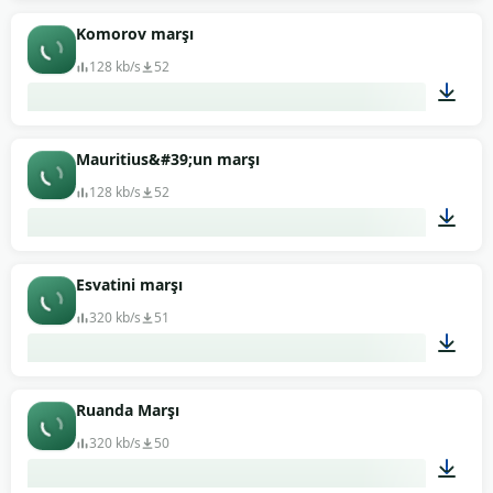
01:08
Komorov marşı
128 kb/s
52
01:36
Mauritius&#39;un marşı
128 kb/s
52
00:59
Esvatini marşı
320 kb/s
51
02:14
Ruanda Marşı
320 kb/s
50