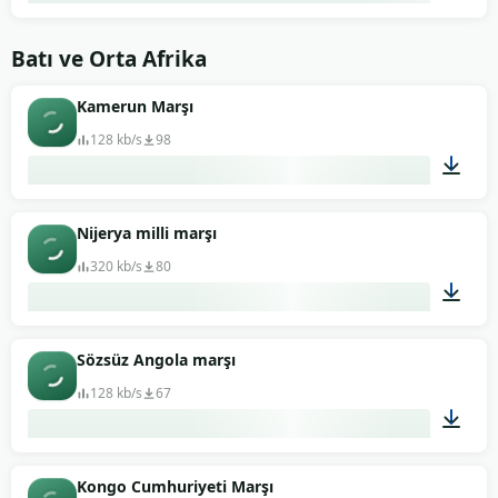
01:43
Batı ve Orta Afrika
Kamerun Marşı
128 kb/s
98
00:58
Nijerya milli marşı
320 kb/s
80
01:02
Sözsüz Angola marşı
128 kb/s
67
01:22
Kongo Cumhuriyeti Marşı