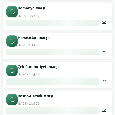
01:46
Romanya Marşı
320 kb/s
92
03:44
Hırvatistan marşı
320 kb/s
88
02:22
Çek Cumhuriyeti marşı
320 kb/s
80
01:14
Bosna-Hersek Marşı
128 kb/s
79