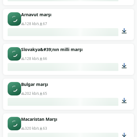
02:26
Arnavut marşı
128 kb/s
67
01:52
Slovakya&#39;nın milli marşı
128 kb/s
66
01:22
Bulgar marşı
202 kb/s
65
01:30
Macaristan Marşı
320 kb/s
63