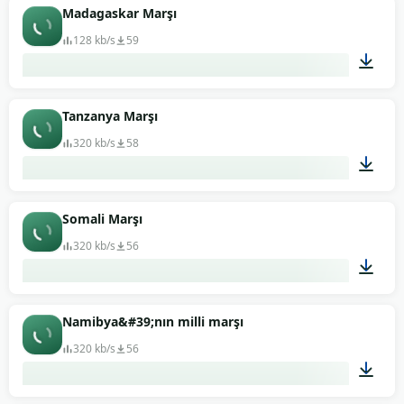
02:03
Madagaskar Marşı
128 kb/s
59
01:02
Tanzanya Marşı
320 kb/s
58
01:37
Somali Marşı
320 kb/s
56
01:46
Namibya&#39;nın milli marşı
320 kb/s
56