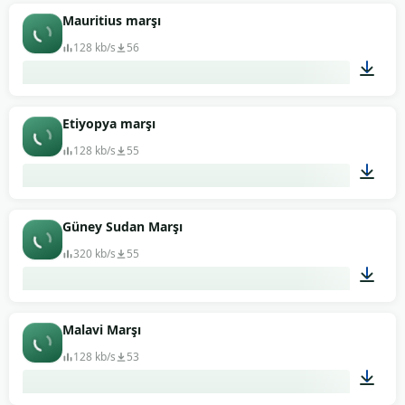
01:39
Mauritius marşı
128 kb/s
56
00:40
Etiyopya marşı
128 kb/s
55
01:13
Güney Sudan Marşı
320 kb/s
55
01:18
Malavi Marşı
128 kb/s
53