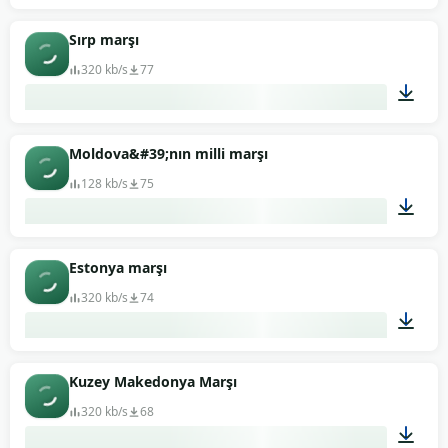
02:59
Sırp marşı
320 kb/s
77
01:13
Moldova&#39;nın milli marşı
128 kb/s
75
01:51
Estonya marşı
320 kb/s
74
01:40
Kuzey Makedonya Marşı
320 kb/s
68