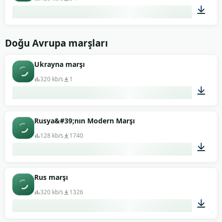
00:49
Doğu Avrupa marşları
Ukrayna marşı
320 kb/s
1
01:52
Rusya&#39;nın Modern Marşı
128 kb/s
1740
03:33
Rus marşı
320 kb/s
1326