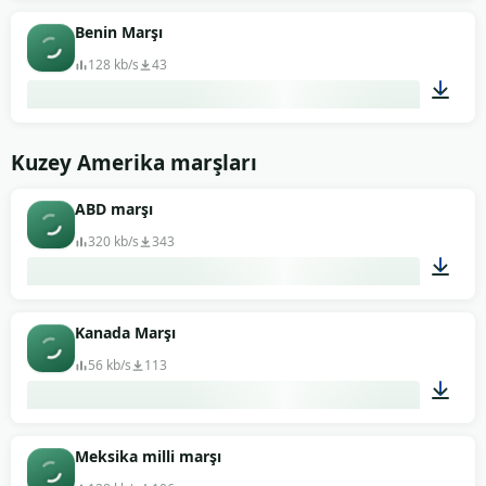
01:01
Benin Marşı
128 kb/s
43
01:08
Kuzey Amerika marşları
ABD marşı
320 kb/s
343
04:13
Kanada Marşı
56 kb/s
113
01:13
Meksika milli marşı