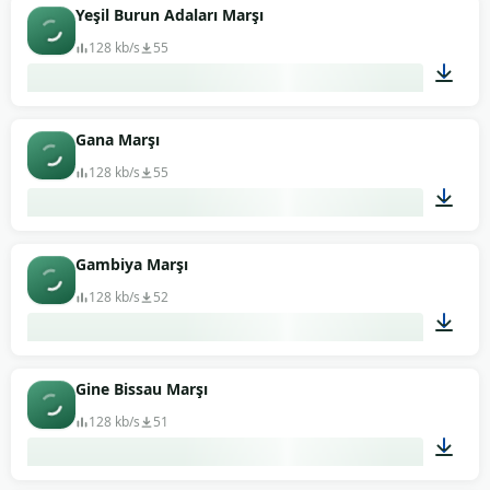
01:09
Yeşil Burun Adaları Marşı
128 kb/s
55
01:05
Gana Marşı
128 kb/s
55
00:58
Gambiya Marşı
128 kb/s
52
01:20
Gine Bissau Marşı
128 kb/s
51