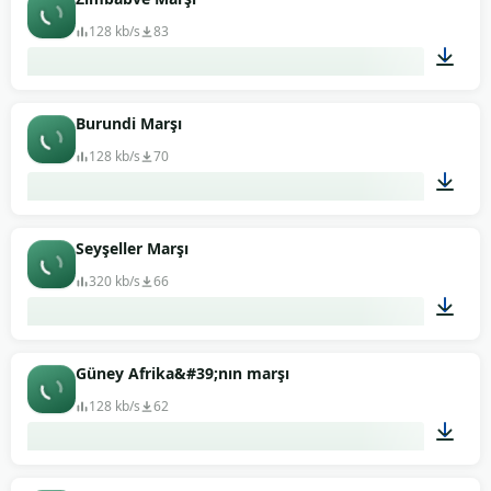
128 kb/s
83
02:13
Burundi Marşı
128 kb/s
70
01:52
Seyşeller Marşı
320 kb/s
66
00:35
Güney Afrika&#39;nın marşı
128 kb/s
62