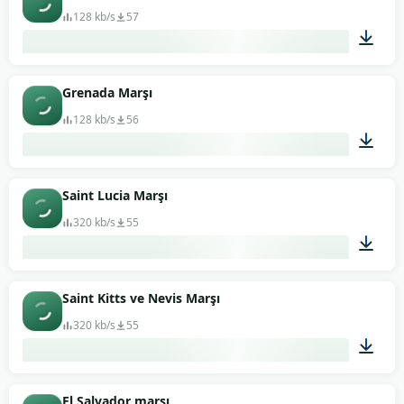
128 kb/s
57
01:19
Grenada Marşı
128 kb/s
56
01:01
Saint Lucia Marşı
320 kb/s
55
02:03
Saint Kitts ve Nevis Marşı
320 kb/s
55
01:03
El Salvador marşı