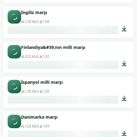
01:51
İngiliz marşı
128 kb/s
158
00:34
Finlandiya&#39;nın milli marşı
320 kb/s
132
02:10
İspanyol milli marşı
128 kb/s
128
01:02
Danimarka marşı
128 kb/s
109