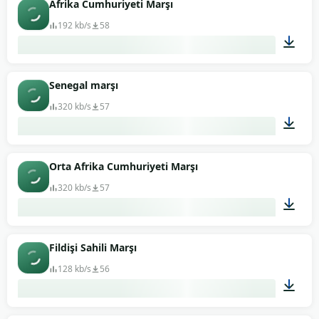
Afrika Cumhuriyeti Marşı
192 kb/s
58
01:11
Senegal marşı
320 kb/s
57
01:47
Orta Afrika Cumhuriyeti Marşı
320 kb/s
57
01:12
Fildişi Sahili Marşı
128 kb/s
56