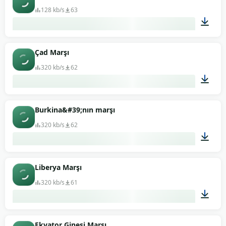
128 kb/s
63
01:15
Çad Marşı
320 kb/s
62
01:14
Burkina&#39;nın marşı
320 kb/s
62
02:36
Liberya Marşı
320 kb/s
61
01:28
Ekvator Ginesi Marşı