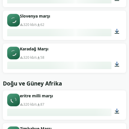
02:10
Slovenya marşı
320 kb/s
62
01:34
Karadağ Marşı
320 kb/s
58
02:20
Doğu ve Güney Afrika
eritre milli marşı
320 kb/s
87
02:02
Zimbabve Marşı