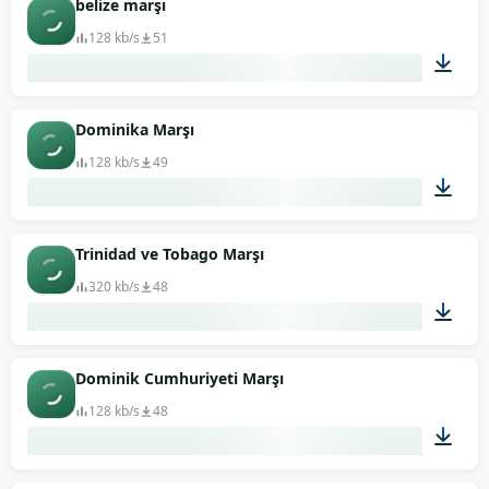
belize marşı
128 kb/s
51
02:42
Dominika Marşı
128 kb/s
49
00:49
Trinidad ve Tobago Marşı
320 kb/s
48
00:33
Dominik Cumhuriyeti Marşı
128 kb/s
48