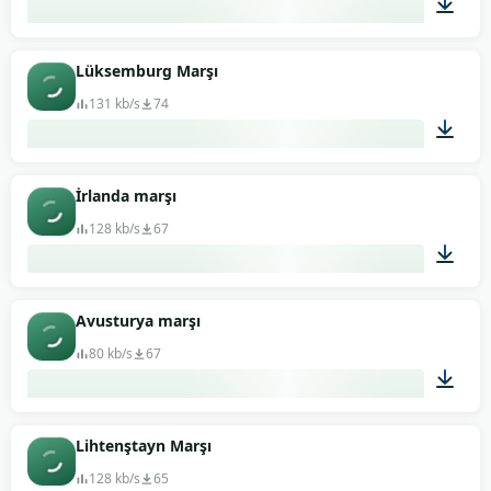
03:16
Lüksemburg Marşı
131 kb/s
74
03:00
İrlanda marşı
128 kb/s
67
01:05
Avusturya marşı
80 kb/s
67
04:12
Lihtenştayn Marşı
128 kb/s
65