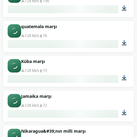
128 kb/s
106
04:45
quatemala marşı
128 kb/s
76
01:37
Küba marşı
128 kb/s
73
01:10
Jamaika marşı
128 kb/s
72
00:49
Nikaragua&#39;nın milli marşı