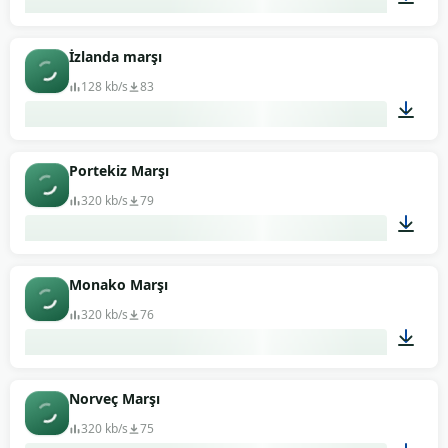
02:07
İzlanda marşı
128 kb/s
83
01:39
Portekiz Marşı
320 kb/s
79
03:26
Monako Marşı
320 kb/s
76
01:11
Norveç Marşı
320 kb/s
75