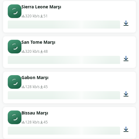
01:03
Sierra Leone Marşı
320 kb/s
51
00:57
San Tome Marşı
320 kb/s
48
03:03
Gabon Marşı
128 kb/s
45
01:45
Bissau Marşı
128 kb/s
45