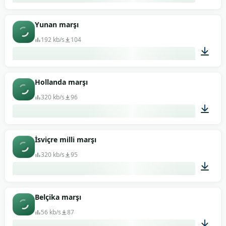
01:19
Yunan marşı
192 kb/s
104
00:59
Hollanda marşı
320 kb/s
96
00:53
İsviçre milli marşı
320 kb/s
95
01:37
Belçika marşı
56 kb/s
87