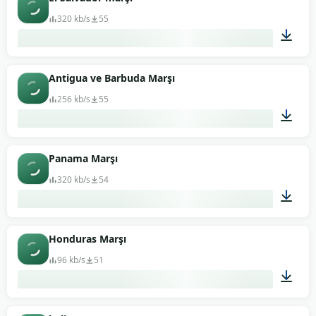
320 kb/s
55
04:22
Antigua ve Barbuda Marşı
256 kb/s
55
01:01
Panama Marşı
320 kb/s
54
01:12
Honduras Marşı
96 kb/s
51
02:39