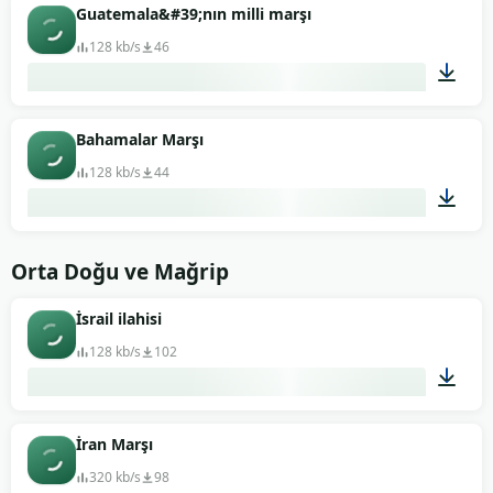
01:37
Guatemala&#39;nın milli marşı
128 kb/s
46
04:26
Bahamalar Marşı
128 kb/s
44
01:15
Orta Doğu ve Mağrip
İsrail ilahisi
128 kb/s
102
03:11
İran Marşı
320 kb/s
98