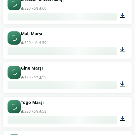
320 kb/s
60
01:33
Mali Marşı
320 kb/s
59
03:54
Gine Marşı
128 kb/s
59
01:04
Togo Marşı
320 kb/s
58
01:05