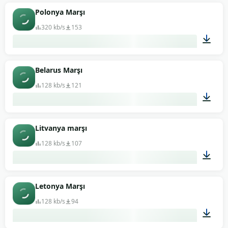
04:02
Polonya Marşı
320 kb/s
153
02:36
Belarus Marşı
128 kb/s
121
03:32
Litvanya marşı
128 kb/s
107
01:39
Letonya Marşı
128 kb/s
94