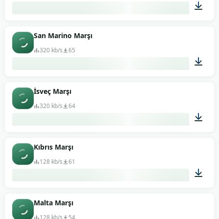
01:08
San Marino Marşı
320 kb/s
65
01:49
İsveç Marşı
320 kb/s
64
01:29
Kıbrıs Marşı
128 kb/s
61
00:45
Malta Marşı
128 kb/s
54