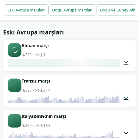
versiyonlar var. Farklı kültürel ve tarihsel temalar —
sivil, askeri, sportif, akademik — kayıtlarda yer
Eski Avrupa marşları
Doğu Avrupa marşları
Doğu ve Güney Afrik
alıyor. Belgesel yapımcısı, etkinlik organizatörü,
eğitim içeriği editörü ya da spor kanalı için bedava
indir. Telifsiz lisans, atıf olmadan ticari projede
Eski Avrupa marşları
kullanılır.
Alman marşı
320 kb/s
1
01:28
Fransız marşı
320 kb/s
214
05:10
İtalya&#39;nın marşı
320 kb/s
185