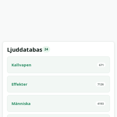
Ljuddatabas
24
Kallvapen
671
Effekter
7126
Människa
4193