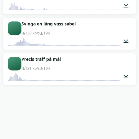
00:01
Svinga en lång vass sabel
130 kb/s
196
00:01
Precis träff på mål
131 kb/s
194
00:01