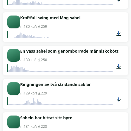
00:01
Kraftfull sving med lång sabel
130 kb/s
259
00:01
En vass sabel som genomborrade människokött
130 kb/s
250
00:01
Ringningen av två stridande sablar
129 kb/s
229
00:01
Sabeln har hittat sitt byte
131 kb/s
228