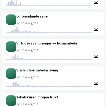
00:01
Luftvändande sabel
130 kb/s
223
00:01
Virtuosa svängningar av husarsabeln
130 kb/s
204
00:01
Visslan från sabelns sving
130 kb/s
202
00:01
Sabelskuren mogen frukt
129 kb/s
202