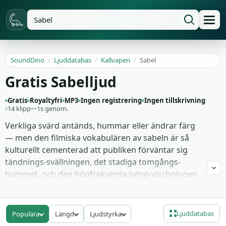
SoundDino
/
Ljuddatabas
/
Kallvapen
/
Sabel
Gratis Sabelljud
Gratis
Royaltyfri
MP3
Ingen registrering
Ingen tillskrivning
14 klipp
~1s genom.
Verkliga svärd antänds, hummar eller ändrar färg
— men den filmiska vokabulären av sabeln är så
kulturellt cementerad att publiken förväntar sig
tändnings-svällningen, det stadiga tomgångs-
hummet, och den högfrekventa sving-vischningen
oavsett om vapnet är fysiskt möjligt eller inte.
Dessa 14 sabel-ljudklipp levererar hela det Star
Wars-stil-språket plus dess varianter: tändnings-
Ljuddatabas
Populära
Längd
Ljudstyrka
svällningar från tomgång till aktivt blad, ihållande