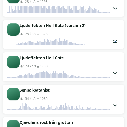
128 kb/s
1593
00:06
Ljudeffekten Hell Gate (version 2)
128 kb/s
1373
00:08
Ljudeffekten Hell Gate
128 kb/s
1230
00:08
Senpai-satanist
154 kb/s
1086
00:03
Djävulens röst från grottan