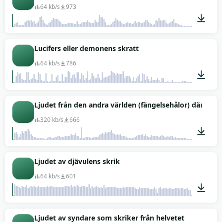
64 kb/s
973
01:45
Lucifers eller demonens skratt
64 kb/s
786
00:07
Ljudet från den andra världen (fängelsehålor) där syn
320 kb/s
666
01:04
Ljudet av djävulens skrik
64 kb/s
601
00:05
Ljudet av syndare som skriker från helvetet