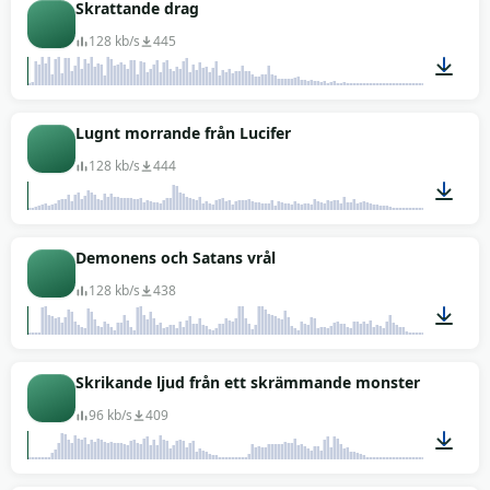
00:33
Skrattande drag
128 kb/s
445
00:09
Lugnt morrande från Lucifer
128 kb/s
444
00:29
Demonens och Satans vrål
128 kb/s
438
01:12
Skrikande ljud från ett skrämmande monster
96 kb/s
409