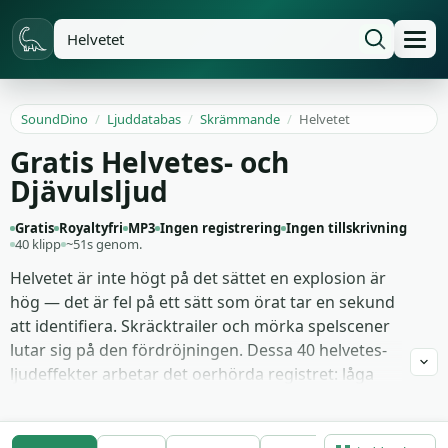
SoundDino
/
Ljuddatabas
/
Skrämmande
/
Helvetet
Gratis Helvetes- och
Djävulsljud
Gratis
Royaltyfri
MP3
Ingen registrering
Ingen tillskrivning
40 klipp
~51s genom.
Helvetet är inte högt på det sättet en explosion är
hög — det är fel på ett sätt som örat tar en sekund
att identifiera. Skräcktrailer och mörka spelscener
lutar sig på den fördröjningen. Dessa 40 helvetes-
ljudeffekter arbetar det oerhörda registret: låga
demoniska ryt burna på sub-bas, viskade röster i
döda språk, avlägsna torterade klagosånger,
svavelrika eldsprakningar, och de långsamt