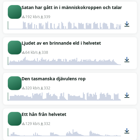
04:30
Satan har gått in i människokroppen och talar
192 kb/s
339
00:27
Ljudet av en brinnande eld i helvetet
64 kb/s
338
01:08
Den tasmanska djävulens rop
320 kb/s
332
00:11
Ett hån från helvetet
129 kb/s
332