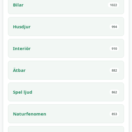
Bilar
1022
Husdjur
994
Interiör
910
Ätbar
882
Spel ljud
862
Naturfenomen
853