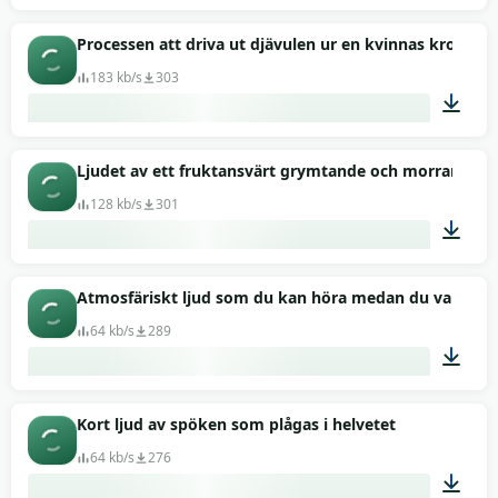
00:40
Processen att driva ut djävulen ur en kvinnas kropp
183 kb/s
303
00:57
Ljudet av ett fruktansvärt grymtande och morrande fr
128 kb/s
301
00:51
Atmosfäriskt ljud som du kan höra medan du vandrar i
64 kb/s
289
00:56
Kort ljud av spöken som plågas i helvetet
64 kb/s
276