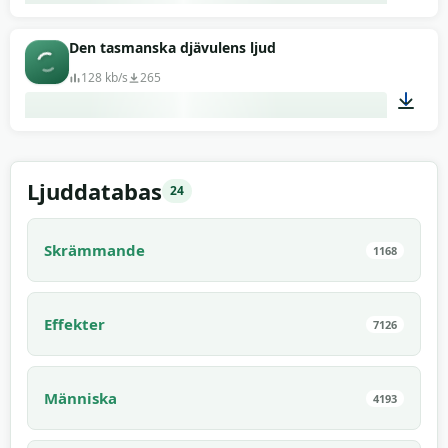
00:12
Den tasmanska djävulens ljud
128 kb/s
265
00:13
Ljuddatabas
24
Skrämmande
1168
Effekter
7126
Människa
4193