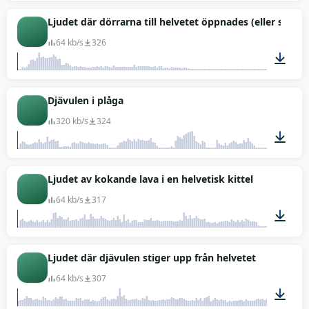
00:23
Ljudet där dörrarna till helvetet öppnades (eller stäng
64 kb/s
326
00:17
Djävulen i plåga
320 kb/s
324
00:22
Ljudet av kokande lava i en helvetisk kittel
64 kb/s
317
01:24
Ljudet där djävulen stiger upp från helvetet
64 kb/s
307