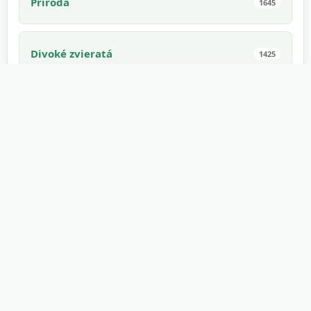
Príroda
1645
Divoké zvieratá
1425
Virálne
1275
Šport
1171
Strašidelné
1168
V interiéri
1168
Elektronika
1114