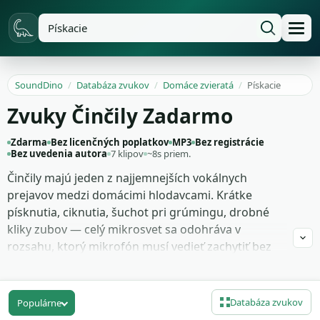
SoundDino
/
Databáza zvukov
/
Domáce zvieratá
/
Pískacie
Zvuky Činčily Zadarmo
Zdarma
Bez licenčných poplatkov
MP3
Bez registrácie
Bez uvedenia autora
7 klipov
~8s priem.
Činčily majú jeden z najjemnejších vokálnych
prejavov medzi domácimi hlodavcami. Krátke
písknutia, ciknutia, šuchot pri grúmingu, drobné
kliky zubov — celý mikrosvet sa odohráva v
rozsahu, ktorý mikrofón musí vedieť zachytiť bez
šumu. Pre animovaný film o malých postavách,
detský content alebo nature dokument o suchých
andských biotopoch sú práve tieto subtílne stopy
Databáza zvukov
Populárne
presne to, čo dialóg nevyrozpráva. Funguje to ako