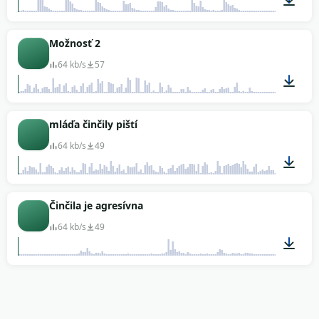
00:05
Možnosť 2
64 kb/s
57
00:09
mláďa činčily piští
64 kb/s
49
00:08
Činčila je agresívna
64 kb/s
49
00:10