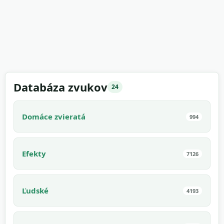
Databáza zvukov
24
Domáce zvieratá
994
Efekty
7126
Ľudské
4193