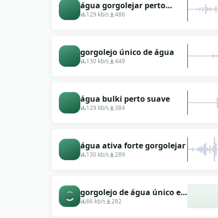
água gorgolejar perto
suavemente
129 kb/s
486
gorgolejo único de água
130 kb/s
449
água bulki perto suave
129 kb/s
384
água ativa forte gorgolejar
130 kb/s
289
gorgolejo de água único e
suave
66 kb/s
282