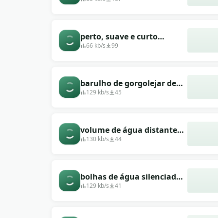
perto, suave e curto
gorgolejo de água
66 kb/s
99
barulho de gorgolejar de
água
129 kb/s
45
volume de água distante
abafado
130 kb/s
44
bolhas de água silenciadas
no espaço
129 kb/s
41