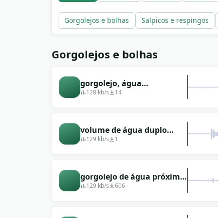
Gorgolejos e bolhas
Salpicos e respingos
Gorgolejos e bolhas
gorgolejo, água
gorgolejante
128 kb/s
14
volume de água duplo
fechamento
129 kb/s
1
gorgolejo de água próximo
e baixo
129 kb/s
606