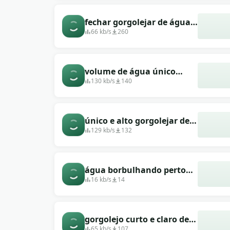
fechar gorgolejar de água
única e clara
66 kb/s
260
volume de água único
ativo
130 kb/s
140
único e alto gorgolejar de
água perto
129 kb/s
132
água borbulhando perto
sonoro
16 kb/s
14
gorgolejo curto e claro de
água
65 kb/s
107