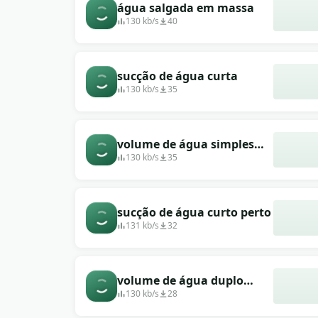
água salgada em massa
130 kb/s
40
sucção de água curta
130 kb/s
35
volume de água simples
silenciado
130 kb/s
35
sucção de água curto perto
131 kb/s
32
volume de água duplo
ativo
130 kb/s
28