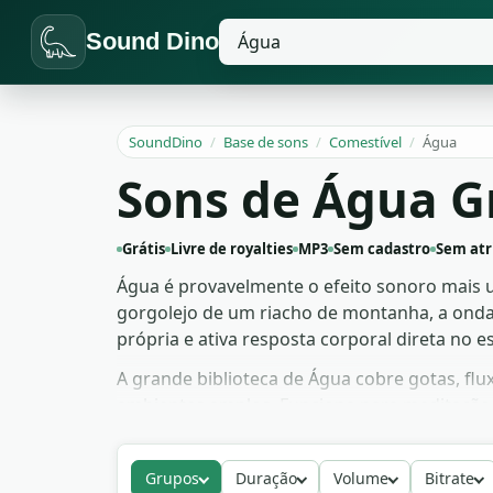
Sound Dino
SoundDino
/
Base de sons
/
Comestível
/
Água
Sons de Água G
Grátis
Livre de royalties
MP3
Sem cadastro
Sem atr
Água é provavelmente o efeito sonoro mais 
gorgolejo de um riacho de montanha, a onda 
própria e ativa resposta corporal direta no e
A grande biblioteca de Água cobre gotas, flu
ambientes amplos. Funciona para meditação 
trilha relaxante. São mais de 221 arquivos gr
Grupos
Duração
Volume
Bitrate