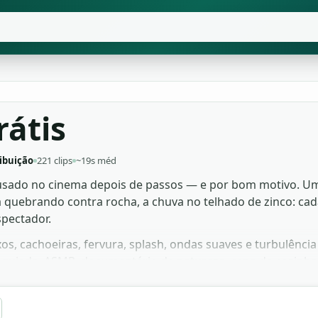
rátis
ibuição
221 clips
~19s méd
usado no cinema depois de passos — e por bom motivo. Um 
quebrando contra rocha, a chuva no telhado de zinco: cad
spectador.
xos, cachoeiras, fervura, splash, ondas suaves e turbulênc
guiada, ASMR, documentário de natureza, cena de cozinha,
átis para baixar, livres de direitos e prontos para edição 