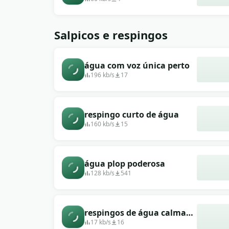
Salpicos e respingos
água com voz única perto
196 kb/s
17
respingo curto de água
160 kb/s
15
água plop poderosa
128 kb/s
541
respingos de água calma
solteiro
17 kb/s
16