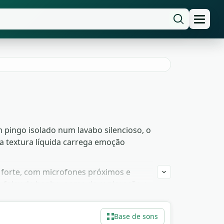
pingo isolado num lavabo silencioso, o
a textura líquida carrega emoção
ia forte, com microfones próximos e
 foley de banho, game de exploração ou
em qualquer DAW sem restrição comercial.
Base de sons