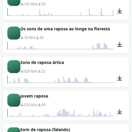
192 kb/s
30
02:10
Os sons de uma raposa ao longe na floresta
16 kb/s
38
00:07
Sons de raposa ártica
320 kb/s
22
00:05
jovem raposa
320 kb/s
40
00:39
Som de raposa (falando)