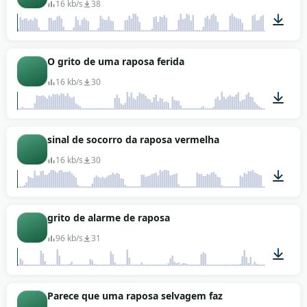
16 kb/s
38
00:05
O grito de uma raposa ferida
16 kb/s
30
00:05
sinal de socorro da raposa vermelha
16 kb/s
30
00:05
grito de alarme de raposa
96 kb/s
31
00:41
Parece que uma raposa selvagem faz