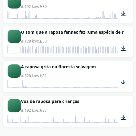
192 kb/s
30
01:40
O som que a raposa fennec faz (uma espécie de rapos
128 kb/s
30
01:07
A raposa grita na floresta selvagem
320 kb/s
31
00:58
Voz de raposa para crianças
192 kb/s
37
01:21