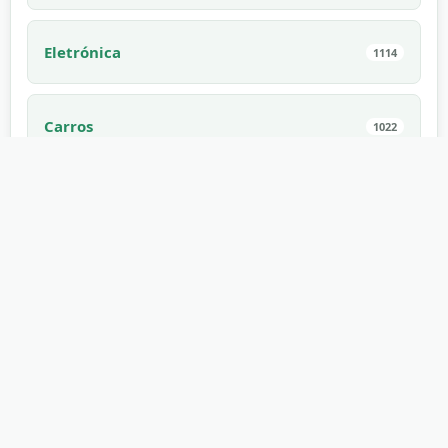
Eletrónica
1114
Carros
1022
Animais Domésticos
994
Interior
910
Comestível
882
Jogos
862