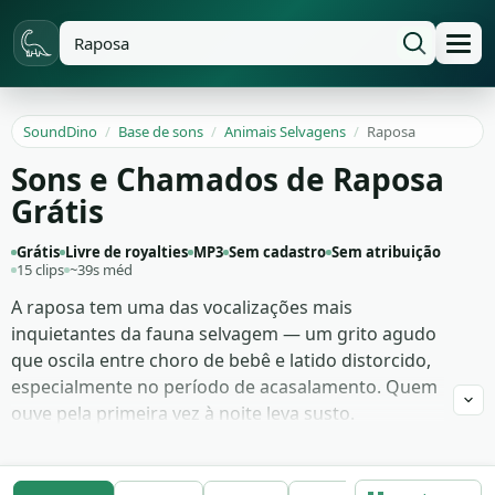
SoundDino
/
Base de sons
/
Animais Selvagens
/
Raposa
Sons e Chamados de Raposa
Grátis
Grátis
Livre de royalties
MP3
Sem cadastro
Sem atribuição
15 clips
~39s méd
A raposa tem uma das vocalizações mais
inquietantes da fauna selvagem — um grito agudo
que oscila entre choro de bebê e latido distorcido,
especialmente no período de acasalamento. Quem
ouve pela primeira vez à noite leva susto.
Documentário de natureza, audiodrama folclórico
e game de horror rural exploram esse som porque
ele entrega estranheza pronta sem precisar de