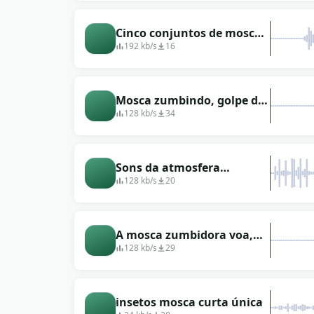
Cinco conjuntos de moscas
em transição
192 kb/s
16
Mosca zumbindo, golpe de
mata-moscas (cômico)
128 kb/s
34
Sons da atmosfera
campestre: pássaros,
128 kb/s
20
gafanhotos, moscas
A mosca zumbidora voa,
agite o mata-moscas, mate
128 kb/s
29
a mosca
insetos mosca curta única