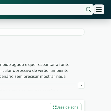
mbido agudo e quer espantar a fonte
, calor opressivo de verão, ambiente
cenário sem precisar mostrar nada
ie dura, voo circular contínuo e
olicial, ambiente de cozinha abandonada
lida para uso comercial sem atribuição
Base de sons