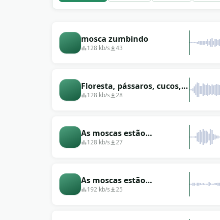
mosca zumbindo
128 kb/s
43
Floresta, pássaros, cucos,
grilos, moscas zumbindo
128 kb/s
28
As moscas estão
zumbindo, muitas moscas
128 kb/s
27
As moscas estão
zumbindo: som surround
192 kb/s
25
3D