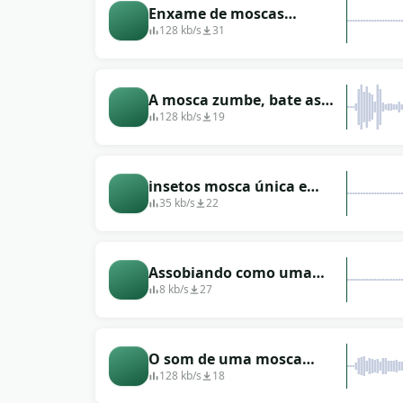
Enxame de moscas
zumbindo
128 kb/s
31
A mosca zumbe, bate as
asas no vidro
128 kb/s
19
insetos mosca única e
curta
35 kb/s
22
Assobiando como uma
mosca zumbindo
8 kb/s
27
O som de uma mosca
voando (várias moscas
128 kb/s
18
estão na sala)