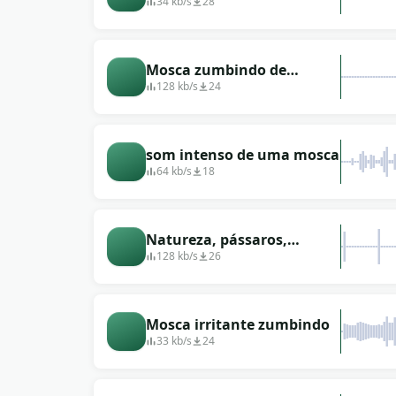
34 kb/s
28
Mosca zumbindo de
desenho animado, abelha
128 kb/s
24
som intenso de uma mosca
64 kb/s
18
Natureza, pássaros,
insetos, moscas zumbindo
128 kb/s
26
Mosca irritante zumbindo
33 kb/s
24