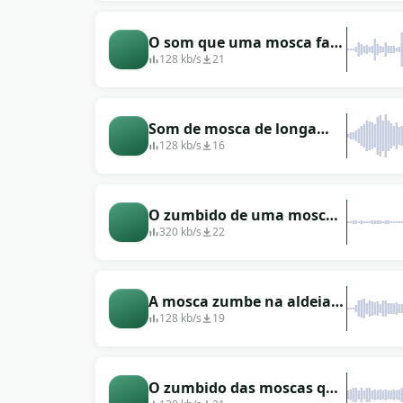
O som que uma mosca faz
quando atinge uma janela
128 kb/s
21
fechada
Som de mosca de longa
duração
128 kb/s
16
O zumbido de uma mosca
que voa pela casa e pousa
320 kb/s
22
no vidro
A mosca zumbe na aldeia
ou no campo (bater asas)
128 kb/s
19
O zumbido das moscas que