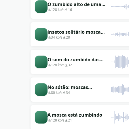
O zumbido alto de uma
mosca voadora e irritante
128 kb/s
16
insetos solitário mosca
curta envergadura
34 kb/s
28
ascendente
O som do zumbido das
moscas
128 kb/s
32
No sótão: moscas
zumbindo
80 kb/s
34
A mosca está zumbindo
128 kb/s
21