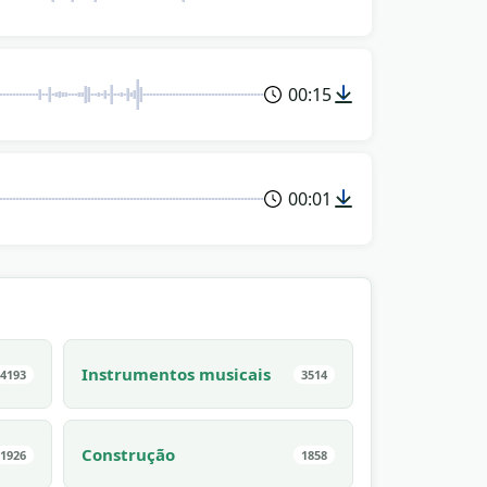
00:15
00:01
Instrumentos musicais
4193
3514
Construção
1926
1858