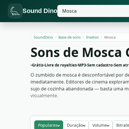
Sound Dino
SoundDino
/
Base de sons
/
Insetos
/
Mosca
Sons de Mosca 
Grátis
Livre de royalties
MP3
Sem cadastro
Sem atr
O zumbido de mosca é desconfortável por de
imediatamente. Editores de cinema exploram 
sujo de cozinha abandonada — basta uma mos
visualmente.
A categoria reúne moscas isoladas voando pr
variações de tom conforme a distância. Útil
e foley de horror corporal. São 30 arquivos 
Populares
Duração
Volume
Bitrat
obrigatória.