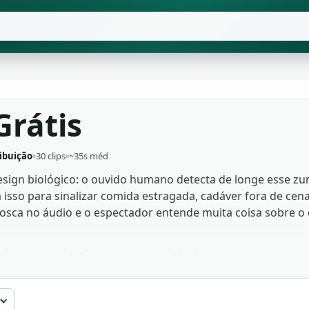
Grátis
ibuição
30 clips
~35s méd
sign biológico: o ouvido humano detecta de longe esse zu
isso para sinalizar comida estragada, cadáver fora de cena
ca no áudio e o espectador entende muita coisa sobre o 
óximo ao microfone, enxames distantes, pousos em superfíc
 para cena de suspense rural, sequência de necrotério em p
grátis para download, sem direitos autorais, com licença vá
e