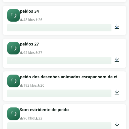
00:04
peidos 34
48 kb/s
26
00:07
peidos 27
65 kb/s
27
00:01
peido dos desenhos animados escapar som de efeitos 
192 kb/s
20
00:02
Som estridente de peido
96 kb/s
22