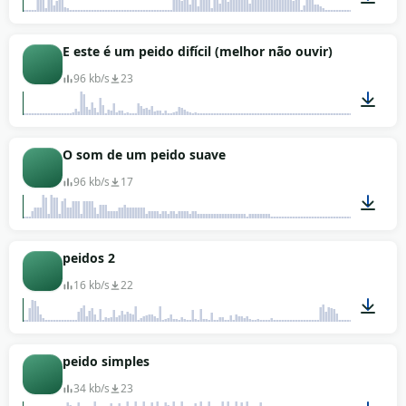
00:01
E este é um peido difícil (melhor não ouvir)
96 kb/s
23
00:01
O som de um peido suave
96 kb/s
17
00:02
peidos 2
16 kb/s
22
00:04
peido simples
34 kb/s
23