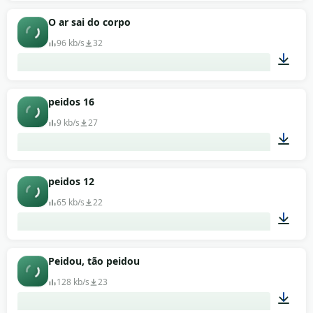
00:01
O ar sai do corpo
96 kb/s
32
00:03
peidos 16
9 kb/s
27
00:01
peidos 12
65 kb/s
22
00:01
Peidou, tão peidou
128 kb/s
23