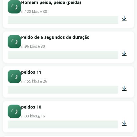
00:02
Homem peida, peida (peida)
128 kb/s
38
00:08
Peido de 6 segundos de duração
96 kb/s
30
00:06
peidos 11
155 kb/s
26
00:01
peidos 10
33 kb/s
16