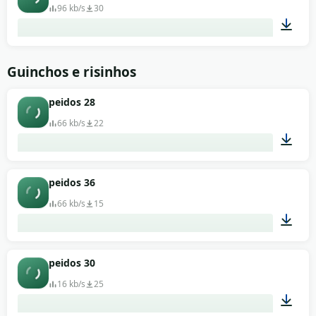
96 kb/s
30
00:02
Guinchos e risinhos
peidos 28
66 kb/s
22
00:01
peidos 36
66 kb/s
15
00:01
peidos 30
16 kb/s
25