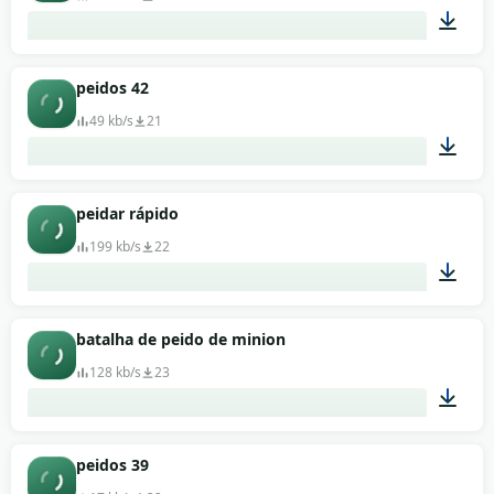
00:02
peidos 42
49 kb/s
21
00:07
peidar rápido
199 kb/s
22
00:01
batalha de peido de minion
128 kb/s
23
00:52
peidos 39