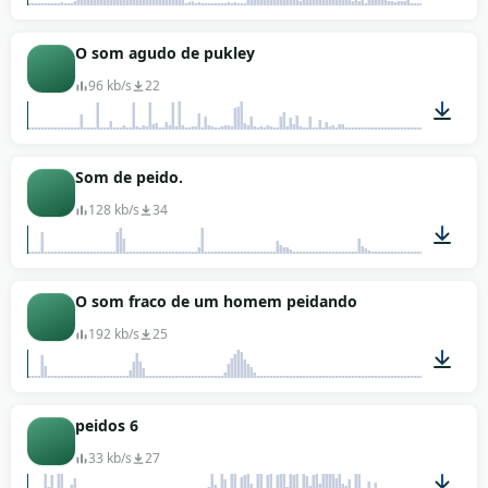
00:03
O som agudo de pukley
96 kb/s
22
00:01
Som de peido.
128 kb/s
34
00:14
O som fraco de um homem peidando
192 kb/s
25
00:16
peidos 6
33 kb/s
27