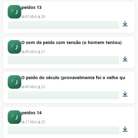
00:01
peidos 13
65 kb/s
26
00:01
O som de peido com tensão (o homem tentou)
96 kb/s
21
00:01
O peido do século (provavelmente foi o velho que fez i
96 kb/s
22
00:01
peidos 14
17 kb/s
25