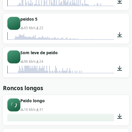
00:01
peidos 5
65 kb/s
22
00:02
Som leve de peido
96 kb/s
24
00:01
Roncos longos
Peido longo
16 kb/s
31