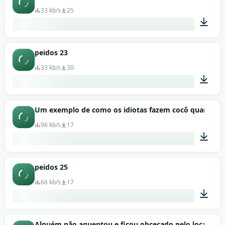
33 kb/s
25
00:02
peidos 23
33 kb/s
30
00:02
Um exemplo de como os idiotas fazem cocô quando 
96 kb/s
17
00:02
peidos 25
66 kb/s
17
00:01
Alguém não aguentou e ficou obcecado pelo local de t