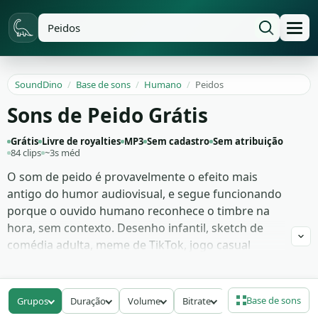
SoundDino
/
Base de sons
/
Humano
/
Peidos
Sons de Peido Grátis
Grátis
Livre de royalties
MP3
Sem cadastro
Sem atribuição
84 clips
~3s méd
O som de peido é provavelmente o efeito mais
antigo do humor audiovisual, e segue funcionando
porque o ouvido humano reconhece o timbre na
hora, sem contexto. Desenho infantil, sketch de
comédia adulta, meme de TikTok, jogo casual
mobile — todos usam Peidos como pontuação
cômica imediata. É um daqueles sons que dispensa
imagem ou explicação: a plateia ri antes mesmo de
Base de sons
Grupos
Duração
Volume
Bitrate
pensar.