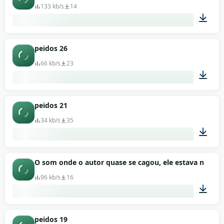
133 kb/s
14
00:01
peidos 26
66 kb/s
23
00:01
peidos 21
34 kb/s
35
00:01
O som onde o autor quase se cagou, ele estava no limi
96 kb/s
16
00:02
peidos 19