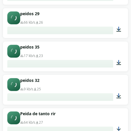
00:01
peidos 29
66 kb/s
26
00:01
peidos 35
17 kb/s
23
00:01
peidos 32
9 kb/s
25
00:01
Peida de tanto rir
64 kb/s
27