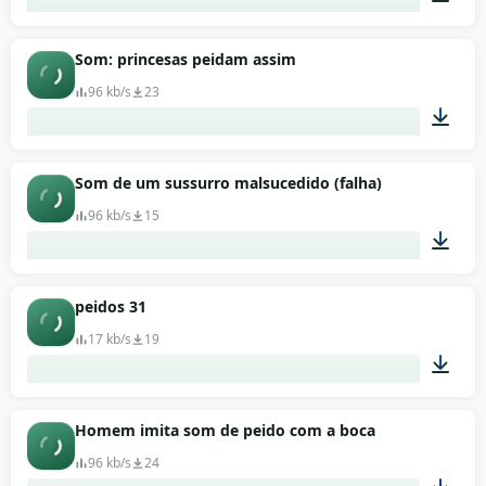
00:02
Som: princesas peidam assim
96 kb/s
23
00:01
Som de um sussurro malsucedido (falha)
96 kb/s
15
00:01
peidos 31
17 kb/s
19
00:01
Homem imita som de peido com a boca
96 kb/s
24