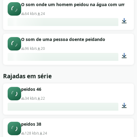
00:01
O som onde um homem peidou na água com uma bol
64 kb/s
24
00:13
O som de uma pessoa doente peidando
96 kb/s
20
00:01
Rajadas em série
peidos 46
34 kb/s
22
00:01
peidos 38
128 kb/s
24