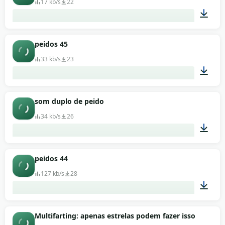
17 kb/s
22
00:01
peidos 45
33 kb/s
23
00:01
som duplo de peido
34 kb/s
26
00:01
peidos 44
127 kb/s
28
00:02
Multifarting: apenas estrelas podem fazer isso