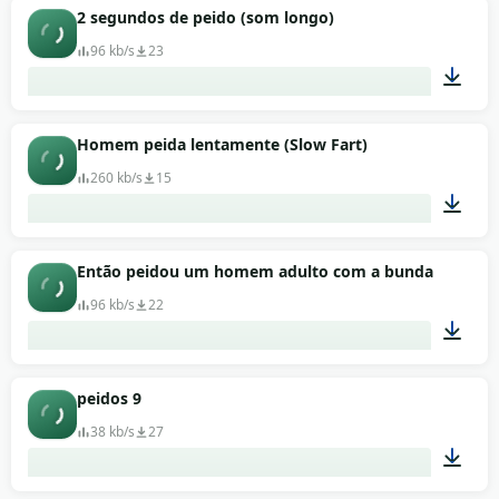
00:01
2 segundos de peido (som longo)
96 kb/s
23
00:03
Homem peida lentamente (Slow Fart)
260 kb/s
15
00:02
Então peidou um homem adulto com a bunda
96 kb/s
22
00:01
peidos 9
38 kb/s
27