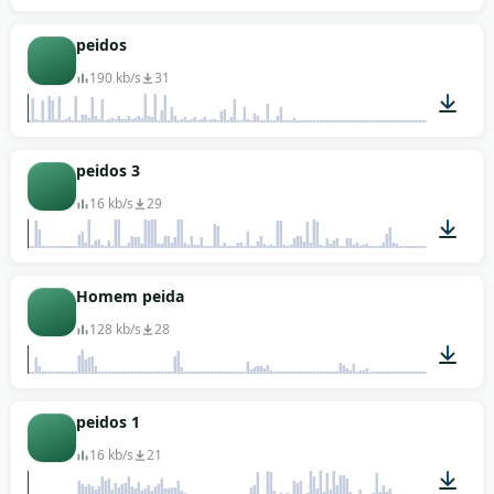
00:01
peidos
190 kb/s
31
00:01
peidos 3
16 kb/s
29
00:09
Homem peida
128 kb/s
28
00:07
peidos 1
16 kb/s
21