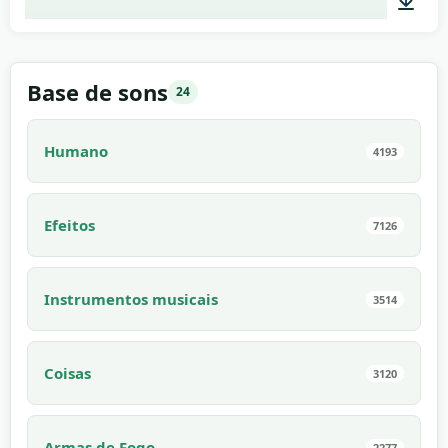
00:05
Base de sons
24
Humano
4193
Efeitos
7126
Instrumentos musicais
3514
Coisas
3120
Armas de Fogo
2277