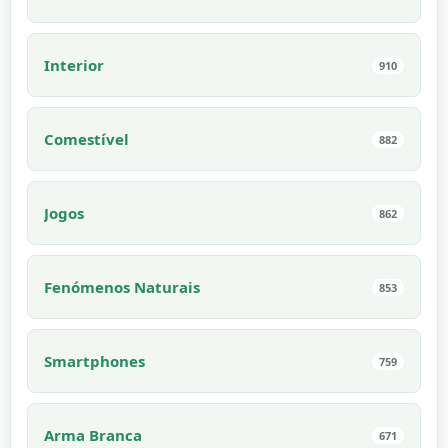
Interior
910
Comestível
882
Jogos
862
Fenómenos Naturais
853
Smartphones
759
Arma Branca
671