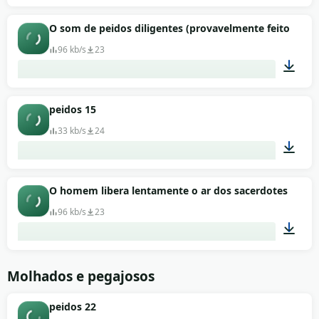
00:03
O som de peidos diligentes (provavelmente feitos pel
96 kb/s
23
00:01
peidos 15
33 kb/s
24
00:03
O homem libera lentamente o ar dos sacerdotes
96 kb/s
23
00:07
Molhados e pegajosos
peidos 22