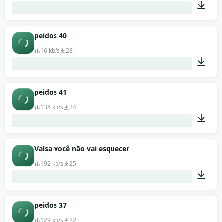
00:04
peidos 40
16 kb/s
28
00:03
peidos 41
138 kb/s
24
00:06
Valsa você não vai esquecer
192 kb/s
25
00:11
peidos 37
129 kb/s
22