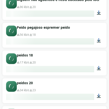
96 kb/s
20
00:01
Peido pegajoso espremer peido
56 kb/s
18
00:01
peidos 18
17 kb/s
20
00:01
peidos 20
34 kb/s
23