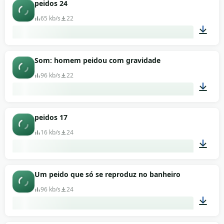
00:01
peidos 24
65 kb/s
22
00:01
Som: homem peidou com gravidade
96 kb/s
22
00:11
peidos 17
16 kb/s
24
00:03
Um peido que só se reproduz no banheiro
96 kb/s
24