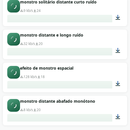
00:07
monstro solitário distante curto ruído
9 kb/s
24
00:02
monstro distante e longo ruído
32 kb/s
20
00:05
efeito de monstro espacial
128 kb/s
18
00:18
monstro distante abafado monótono
8 kb/s
20