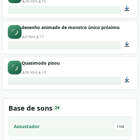
96 kb/s
16
00:01
desenho animado de monstro único próximo
9 kb/s
17
00:02
Quasimodo pisou
96 kb/s
19
00:03
Base de sons
24
Assustador
1168