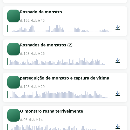
00:10
Rosnado de monstro
192 kb/s
45
00:11
Rosnados de monstros (2)
128 kb/s
26
00:09
perseguição de monstro e captura de vítima
128 kb/s
29
00:04
O monstro rosna terrivelmente
96 kb/s
14