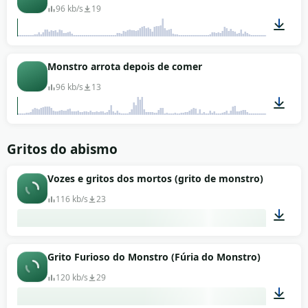
96 kb/s
19
00:13
Monstro arrota depois de comer
96 kb/s
13
00:16
Gritos do abismo
Vozes e gritos dos mortos (grito de monstro)
116 kb/s
23
00:12
Grito Furioso do Monstro (Fúria do Monstro)
120 kb/s
29