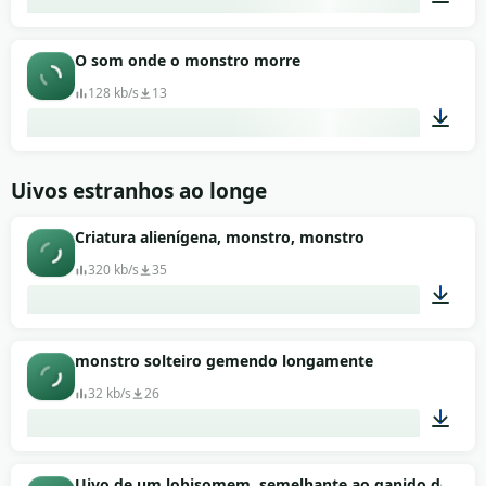
00:03
O som onde o monstro morre
128 kb/s
13
00:35
Uivos estranhos ao longe
Criatura alienígena, monstro, monstro
320 kb/s
35
01:09
monstro solteiro gemendo longamente
32 kb/s
26
00:07
Uivo de um lobisomem, semelhante ao ganido de um l