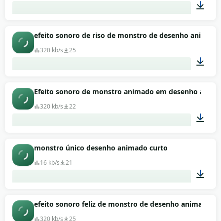
00:21
efeito sonoro de riso de monstro de desenho animado
320 kb/s
25
00:01
Efeito sonoro de monstro animado em desenho anim
320 kb/s
22
00:01
monstro único desenho animado curto
16 kb/s
21
00:02
efeito sonoro feliz de monstro de desenho animado
320 kb/s
25