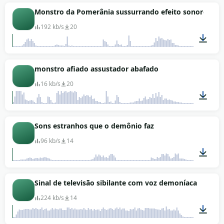
00:05
Monstro da Pomerânia sussurrando efeito sonoro
192 kb/s
20
00:31
monstro afiado assustador abafado
16 kb/s
20
00:09
Sons estranhos que o demônio faz
96 kb/s
14
00:11
Sinal de televisão sibilante com voz demoníaca
224 kb/s
14