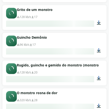
00:03
Grito de um monstro
128 kb/s
17
00:04
Guincho Demônio
96 kb/s
17
00:03
Rugido, guincho e gemido do monstro (monstro)
128 kb/s
20
00:41
O monstro rosna de dor
320 kb/s
28