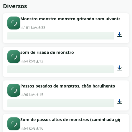
00:03
Diversos
Monstro monstro monstro gritando som uivante des
161 kb/s
33
00:06
som de risada de monstro
64 kb/s
12
00:16
Passos pesados de monstros, chão barulhento
96 kb/s
15
00:09
Som de passos altos de monstros (caminhada gigante
64 kb/s
16