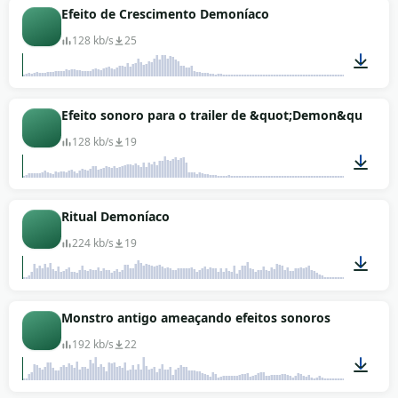
01:10
Efeito de Crescimento Demoníaco
128 kb/s
25
00:09
Efeito sonoro para o trailer de &quot;Demon&quot;
128 kb/s
19
00:18
Ritual Demoníaco
224 kb/s
19
00:31
Monstro antigo ameaçando efeitos sonoros
192 kb/s
22