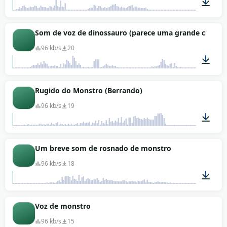
00:19
Som de voz de dinossauro (parece uma grande criatur
96 kb/s
20
00:07
Rugido do Monstro (Berrando)
96 kb/s
19
00:03
Um breve som de rosnado de monstro
96 kb/s
18
00:02
Voz de monstro
96 kb/s
15