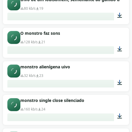
80 kb/s
19
00:30
O monstro faz sons
128 kb/s
21
00:22
monstro alienígena uivo
32 kb/s
23
00:03
monstro single close silenciado
160 kb/s
24