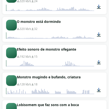
320 kb/s
24
00:08
O monstro está dormindo
320 kb/s
32
00:21
Efeito sonoro de monstro ofegante
192 kb/s
15
00:04
Monstro mugindo e bufando, criatura
128 kb/s
18
00:52
Lobisomem que faz sons com a boca