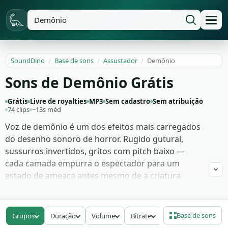
SoundDino
/
Base de sons
/
Assustador
/
Demônio
Sons de Demônio Grátis
Grátis
Livre de royalties
MP3
Sem cadastro
Sem atribuição
74 clips
~13s méd
Voz de demônio é um dos efeitos mais carregados
do desenho sonoro de horror. Rugido gutural,
sussurros invertidos, gritos com pitch baixo —
cada camada empurra o espectador para um
estado de ameaça antes mesmo de a criatura
aparecer em quadro. Filmes de possessão, jogos
indie de terror e trailers de fantasia sombria
dependem disso para vender o sobrenatural sem
Base de sons
Grupos
Duração
Volume
Bitrate
mostrar tudo.