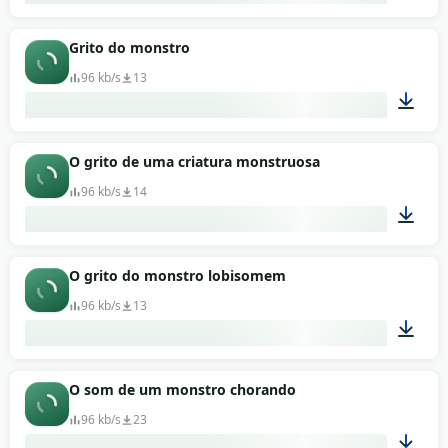
00:27
Grito do monstro
96 kb/s
13
00:10
O grito de uma criatura monstruosa
96 kb/s
14
00:05
O grito do monstro lobisomem
96 kb/s
13
00:05
O som de um monstro chorando
96 kb/s
23