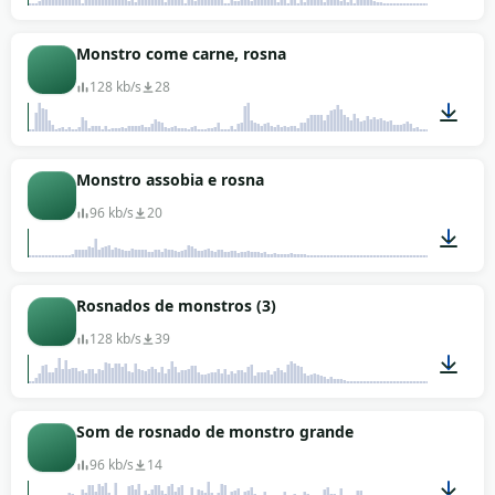
00:03
Monstro come carne, rosna
128 kb/s
28
00:14
Monstro assobia e rosna
96 kb/s
20
00:05
Rosnados de monstros (3)
128 kb/s
39
00:11
Som de rosnado de monstro grande
96 kb/s
14