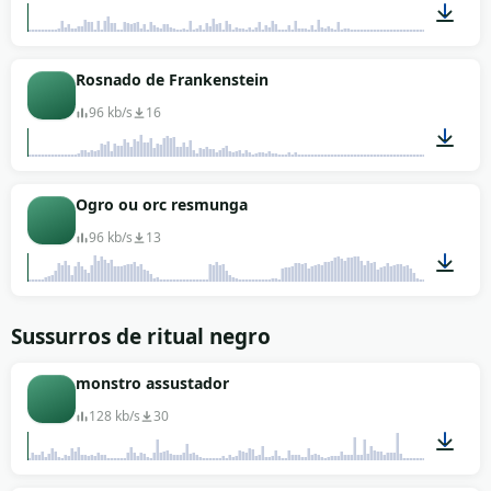
00:01
Rosnado de Frankenstein
96 kb/s
16
00:02
Ogro ou orc resmunga
96 kb/s
13
00:07
Sussurros de ritual negro
monstro assustador
128 kb/s
30