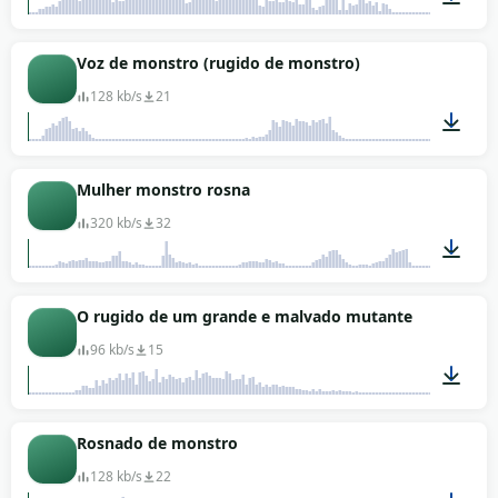
00:06
Voz de monstro (rugido de monstro)
128 kb/s
21
00:08
Mulher monstro rosna
320 kb/s
32
00:09
O rugido de um grande e malvado mutante
96 kb/s
15
00:04
Rosnado de monstro
128 kb/s
22