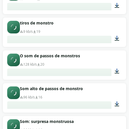
00:01
tiros de monstro
9 kb/s
19
00:02
O som de passos de monstros
128 kb/s
20
00:42
Som alto de passos de monstro
96 kb/s
16
00:13
Som: surpresa monstruosa