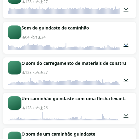
128 kb/s
27
01:54
Som de guindaste de caminhão
64 kb/s
24
04:47
O som do carregamento de materiais de construção 
128 kb/s
27
01:27
Um caminhão guindaste com uma flecha levantará a 
128 kb/s
26
01:23
O som de um caminhão guindaste