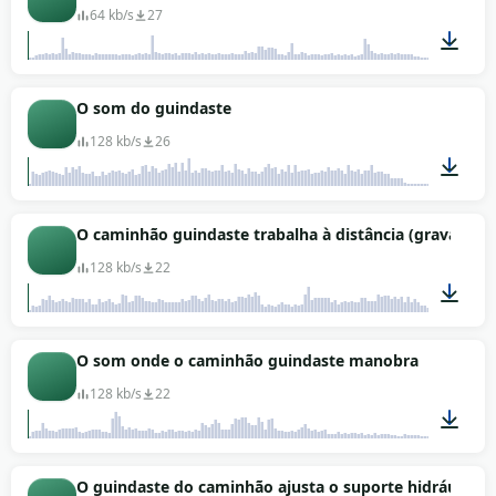
64 kb/s
27
01:23
O som do guindaste
128 kb/s
26
00:37
O caminhão guindaste trabalha à distância (gravado n
128 kb/s
22
00:36
O som onde o caminhão guindaste manobra
128 kb/s
22
00:31
O guindaste do caminhão ajusta o suporte hidráulico 