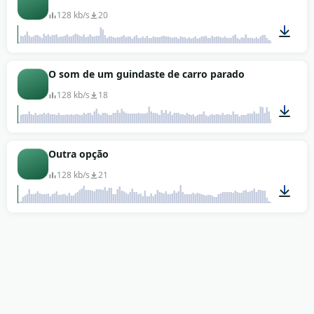
128 kb/s
20
00:26
O som de um guindaste de carro parado
128 kb/s
18
00:38
Outra opção
128 kb/s
21
01:45