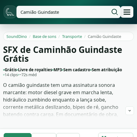
SoundDino
/
Base de sons
/
Transporte
/
Camião Guindaste
SFX de Caminhão Guindaste
Grátis
Grátis
Livre de royalties
MP3
Sem cadastro
Sem atribuição
14 clips
~72s méd
O camião guindaste tem uma assinatura sonora
marcante: motor diesel grave em marcha lenta,
hidráulico zumbindo enquanto a lança sobe,
corrente metálica deslizando, bipes de ré, gancho
batendo contra carga. Em documentário de obra,
vídeo institucional de construtora, cena de filme
catástrofe ou abertura de canal sobre logística
pesada, esses sons constroem a escala do