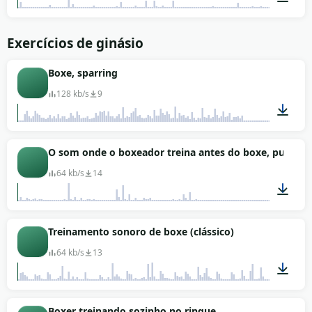
01:09
Exercícios de ginásio
Boxe, sparring
128 kb/s
9
00:46
O som onde o boxeador treina antes do boxe, pulando
64 kb/s
14
00:18
Treinamento sonoro de boxe (clássico)
64 kb/s
13
00:57
Boxer treinando sozinho no ringue