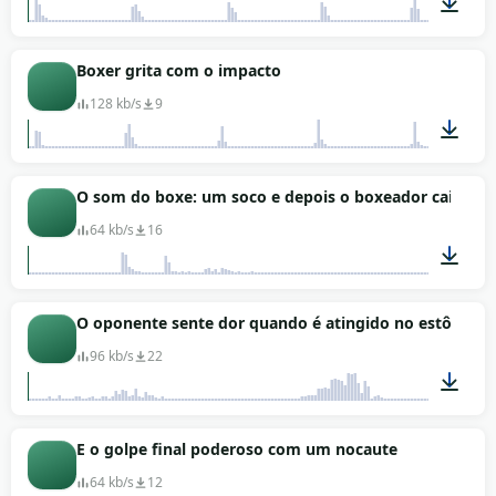
00:05
Boxer grita com o impacto
128 kb/s
9
00:06
O som do boxe: um soco e depois o boxeador cai do n
64 kb/s
16
00:03
O oponente sente dor quando é atingido no estômago
96 kb/s
22
00:02
E o golpe final poderoso com um nocaute
64 kb/s
12