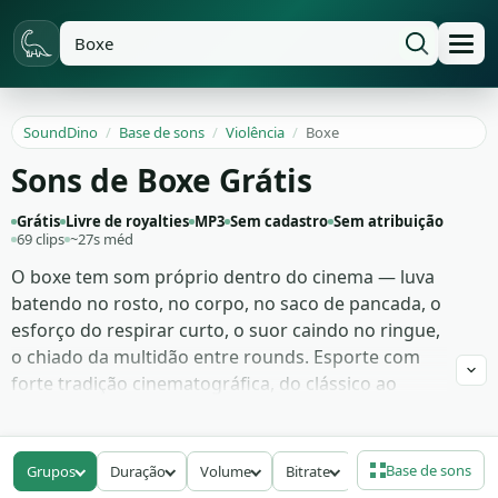
SoundDino
/
Base de sons
/
Violência
/
Boxe
Sons de Boxe Grátis
Grátis
Livre de royalties
MP3
Sem cadastro
Sem atribuição
69 clips
~27s méd
O boxe tem som próprio dentro do cinema — luva
batendo no rosto, no corpo, no saco de pancada, o
esforço do respirar curto, o suor caindo no ringue,
o chiado da multidão entre rounds. Esporte com
forte tradição cinematográfica, do clássico ao
contemporâneo, depende de foley preciso para
vender o impacto de cada golpe.
Base de sons
Grupos
Duração
Volume
Bitrate
A biblioteca cobre 69 faixas de luta de boxe — jab,