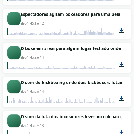
00:23
Espectadores agitam boxeadores para uma bela luta (
64 kb/s
12
01:47
O boxe em si vai para algum lugar fechado onde há es
64 kb/s
14
01:34
O som do kickboxing onde dois kickboxers lutam no r
64 kb/s
14
01:00
O som da luta dos boxeadores leves no colchão (under
64 kb/s
13