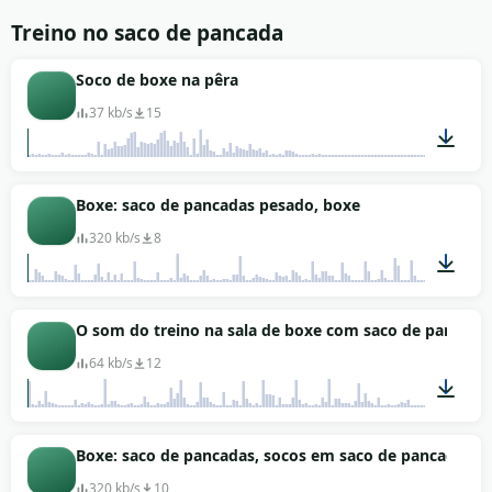
00:02
Treino no saco de pancada
Soco de boxe na pêra
37 kb/s
15
00:01
Boxe: saco de pancadas pesado, boxe
320 kb/s
8
00:57
O som do treino na sala de boxe com saco de pancada
64 kb/s
12
00:42
Boxe: saco de pancadas, socos em saco de pancadas
320 kb/s
10