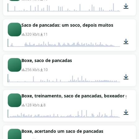
00:49
Saco de pancadas: um soco, depois muitos
320 kb/s
11
00:23
Boxe, saco de pancadas
256 kb/s
10
01:06
Boxe, treinamento, saco de pancadas, boxeador grita
128 kb/s
8
01:07
Boxe, acertando um saco de pancadas