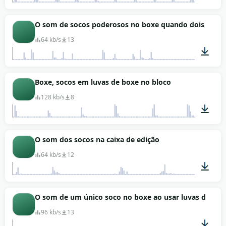
00:13
O som de socos poderosos no boxe quando dois opone
64 kb/s
13
00:09
Boxe, socos em luvas de boxe no bloco
128 kb/s
8
00:07
O som dos socos na caixa de edição
64 kb/s
12
00:07
O som de um único soco no boxe ao usar luvas de box
96 kb/s
13