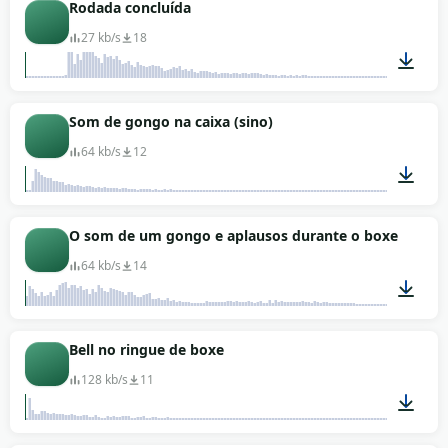
00:10
Rodada concluída
27 kb/s
18
00:02
Som de gongo na caixa (sino)
64 kb/s
12
00:05
O som de um gongo e aplausos durante o boxe
64 kb/s
14
00:22
Bell no ringue de boxe
128 kb/s
11