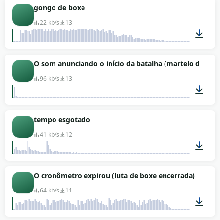
00:02
gongo de boxe
22 kb/s
13
00:03
O som anunciando o início da batalha (martelo de gon
96 kb/s
13
00:06
tempo esgotado
41 kb/s
12
00:04
O cronômetro expirou (luta de boxe encerrada)
64 kb/s
11