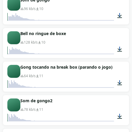
96 kb/s
10
00:08
Bell no ringue de boxe
128 kb/s
10
00:09
Gong tocando na break box (parando o jogo)
64 kb/s
11
00:10
Som de gongo2
78 kb/s
11