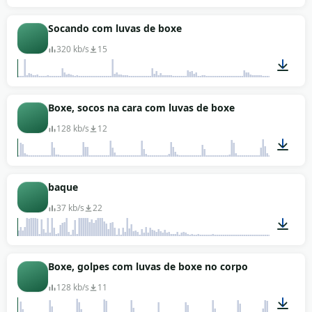
00:01
Socando com luvas de boxe
320 kb/s
15
00:04
Boxe, socos na cara com luvas de boxe
128 kb/s
12
00:12
baque
37 kb/s
22
00:01
Boxe, golpes com luvas de boxe no corpo
128 kb/s
11