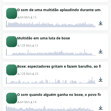
00:43
O som de uma multidão aplaudindo durante uma luta 
64 kb/s
13
00:47
Multidão em uma luta de boxe
128 kb/s
12
00:56
Boxe: espectadores gritam e fazem barulho, ao final 
128 kb/s
23
01:40
O som quando alguém ganha no boxe, o povo fica feli
64 kb/s
14