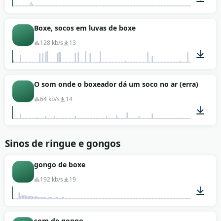
00:01
Boxe, socos em luvas de boxe
128 kb/s
13
00:38
O som onde o boxeador dá um soco no ar (erra)
64 kb/s
14
00:13
Sinos de ringue e gongos
gongo de boxe
192 kb/s
19
00:17
som de gongo