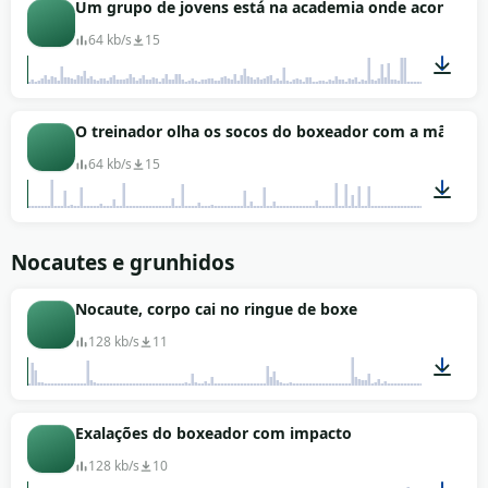
00:27
Um grupo de jovens está na academia onde acontece o
64 kb/s
15
01:08
O treinador olha os socos do boxeador com a mão
64 kb/s
15
00:20
Nocautes e grunhidos
Nocaute, corpo cai no ringue de boxe
128 kb/s
11
00:17
Exalações do boxeador com impacto
128 kb/s
10