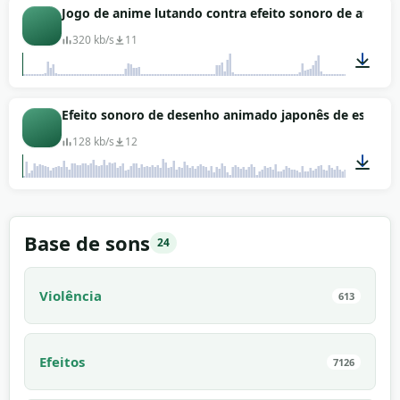
00:15
Jogo de anime lutando contra efeito sonoro de ataque
320 kb/s
11
00:10
Efeito sonoro de desenho animado japonês de escomb
128 kb/s
12
00:02
Base de sons
24
Violência
613
Efeitos
7126