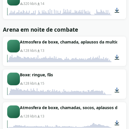
320 kb/s
14
00:55
Arena em noite de combate
Atmosfera de boxe, chamada, aplausos da multidão
128 kb/s
13
00:47
Boxe: ringue, fãs
128 kb/s
15
00:50
Atmosfera de boxe, chamadas, socos, aplausos da mul
128 kb/s
13