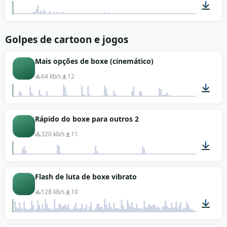
00:01
Golpes de cartoon e jogos
Mais opções de boxe (cinemático)
64 kb/s
12
00:18
Rápido do boxe para outros 2
320 kb/s
11
00:10
Flash de luta de boxe vibrato
128 kb/s
10