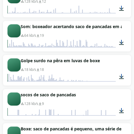
128 kb/s
12
00:50
Som: boxeador acertando saco de pancadas em alta ve
64 kb/s
19
00:20
Golpe surdo na pêra em luvas de boxe
18 kb/s
18
00:01
socos de saco de pancadas
128 kb/s
9
00:42
Boxe: saco de pancadas é pequeno, uma série de socos