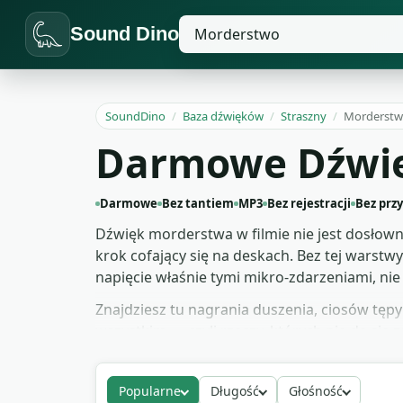
Sound Dino
SoundDino
/
Baza dźwięków
/
Straszny
/
Morderst
Darmowe Dźwię
Darmowe
Bez tantiem
MP3
Bez rejestracji
Bez prz
Dźwięk morderstwa w filmie nie jest dosłown
krok cofający się na deskach. Bez tej warstwy
napięcie właśnie tymi mikro-zdarzeniami, nie
Znajdziesz tu nagrania duszenia, ciosów tęp
wszystkim — czyli rzeczy, których nie da się
detektywistycznej, scen flashback w dramac
autorskich i bez podpisywania licencji. Pobie
Popularne
Długość
Głośność