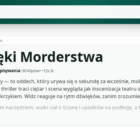
wo
ki Morderstwa
ypisywania
30 klipów
~12s śr.
y — to oddech, który urywa się o sekundę za wcześnie, mok
 thriller traci ciężar i scena wygląda jak inscenizacja teat
 krzykiem. Widz reaguje na rytm dźwięków, zanim zrozumie, 
ym narzędziem, walki ciał o ścianę i upadków na podłogę, 
 zarejestrować na planie. Materiał pasuje do horroru psycho
ie i krótkometrażówek konkursowych. Łącznie 30 klipów M
rz to, co potrzebne, i zmontuj scenę dziś wieczorem bez cz