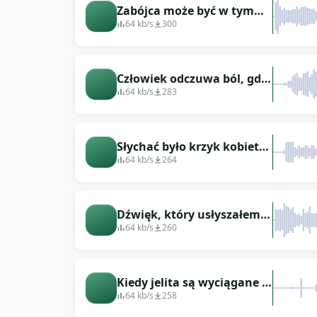
Zabójca może być w tym
pokoju
64 kb/s
300
Człowiek odczuwa ból, gdy
ktoś próbuje go zabić
64 kb/s
283
Słychać było krzyk kobiety,
zobaczyła ciało mężczyzny
64 kb/s
264
Dźwięk, który usłyszałem,
gdy uświadomiłem sobie,
64 kb/s
260
że morderstwo miało jakiś
powód
Kiedy jelita są wyciągane z
człowieka
64 kb/s
258