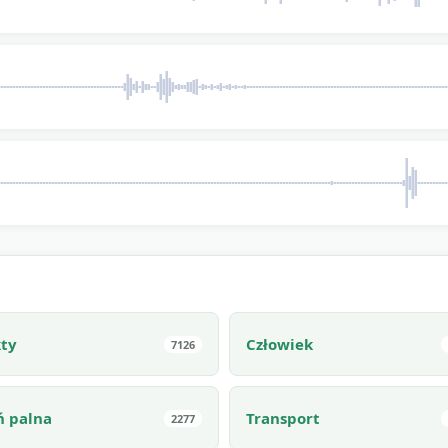
kty
Człowiek
7126
ń palna
Transport
2277