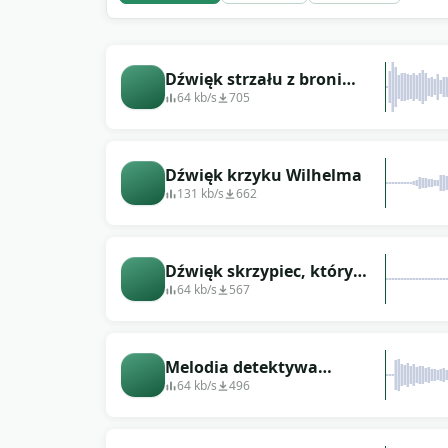
Dźwięk strzału z broni
palnej
64 kb/s
705
Dźwięk krzyku Wilhelma
131 kb/s
662
Dźwięk skrzypiec, który
słychać w filmach, gdy
64 kb/s
567
widzi się zmarłą osobę
Melodia detektywa
oznaczająca morderstwo
64 kb/s
496