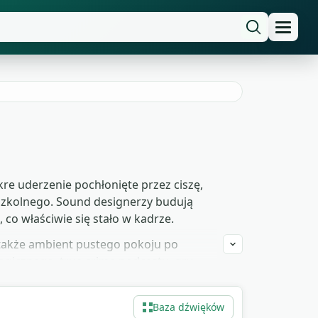
re uderzenie pochłonięte przez ciszę,
ru szkolnego. Sound designerzy budują
co właściwie się stało w kadrze.
a także ambient pustego pokoju po
logicznego, true crime podcastu, gry
P3 do pobrania za darmo, bez praw
ekania na zgody.
Baza dźwięków