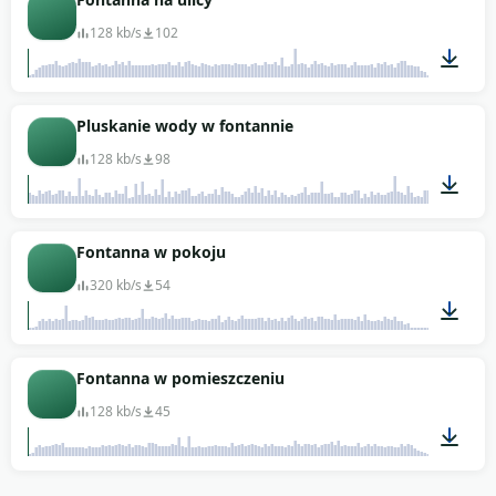
128 kb/s
102
01:20
Pluskanie wody w fontannie
128 kb/s
98
00:08
Fontanna w pokoju
320 kb/s
54
01:03
Fontanna w pomieszczeniu
128 kb/s
45