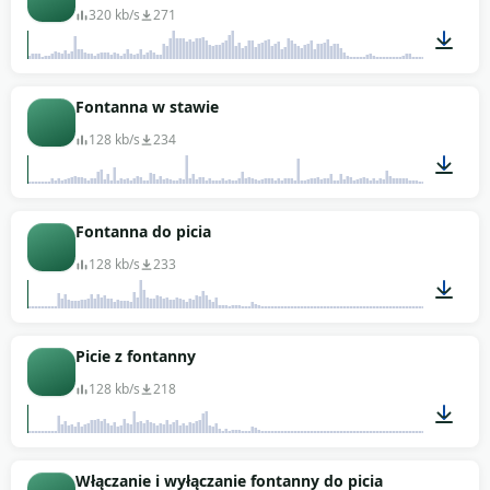
320 kb/s
271
00:09
Fontanna w stawie
128 kb/s
234
01:15
Fontanna do picia
128 kb/s
233
00:13
Picie z fontanny
128 kb/s
218
00:13
Włączanie i wyłączanie fontanny do picia