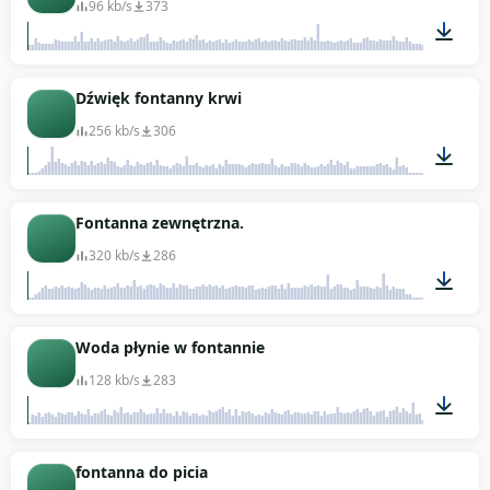
96 kb/s
373
01:22
Dźwięk fontanny krwi
256 kb/s
306
00:54
Fontanna zewnętrzna.
320 kb/s
286
01:22
Woda płynie w fontannie
128 kb/s
283
02:27
fontanna do picia