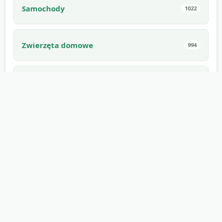
Samochody
1022
Zwierzęta domowe
994
Wnętrza
910
Jadalne
882
Gry
862
Zjawiska naturalne
853