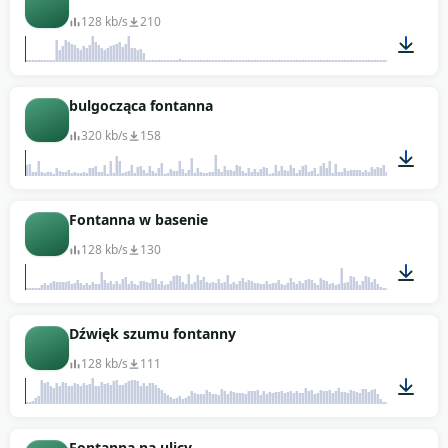
128 kb/s
210
00:13
bulgocząca fontanna
320 kb/s
158
00:12
Fontanna w basenie
128 kb/s
130
01:29
Dźwięk szumu fontanny
128 kb/s
111
00:52
Fontanna na ulicy