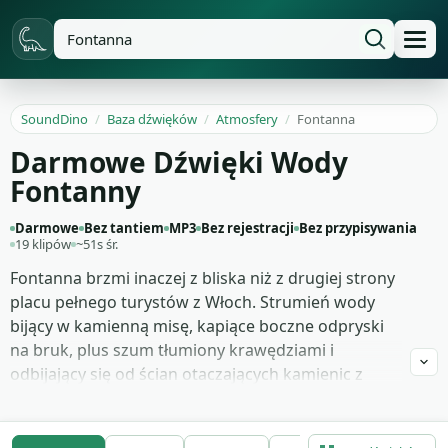
SoundDino
/
Baza dźwięków
/
Atmosfery
/
Fontanna
Darmowe Dźwięki Wody
Fontanny
Darmowe
Bez tantiem
MP3
Bez rejestracji
Bez przypisywania
19 klipów
~51s śr.
Fontanna brzmi inaczej z bliska niż z drugiej strony
placu pełnego turystów z Włoch. Strumień wody
bijący w kamienną misę, kapiące boczne odpryski
na bruk, plus szum tłumiony krawędziami i
odbijający się od ścian otaczających kamienic z
czasów baroku — razem to dźwięk parku
miejskiego, kościelnego dziedzińca, letniego
centrum miasta albo rezydencji barokowej w