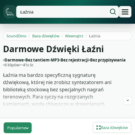
SoundDino
/
Baza dźwięków
/
Wewnątrz
/
Łaźnia
Darmowe Dźwięki Łaźni
Darmowe
Bez tantiem
MP3
Bez rejestracji
Bez przypisywania
6 klipów
~41s śr.
Łaźnia ma bardzo specyficzną sygnaturę
dźwiękową, której nie zrobisz syntezatorem ani
biblioteką stockową bez specjalnych nagrań
terenowych. Para syczy na rozgrzanych
kamieniach, woda chlupocze w drewnianych
cebrzykach, miotła brzozowa uderza miarowo o
rozgrzaną skórę. Drewno trzeszczy od wilgoci, a
głosy ludzi tłumi gęsta, mokra para wypełniająca
Baza dźwięków
Popularne
pomieszczenie. Bez tych warstw scena w saunie