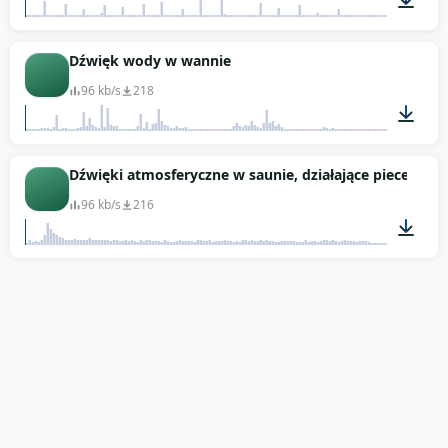
00:14
Dźwięk wody w wannie
96 kb/s
218
00:10
Dźwięki atmosferyczne w saunie, działające piece (SFX)
96 kb/s
216
00:56